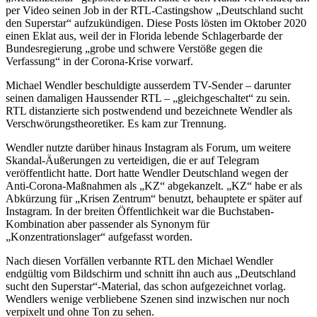
per Video seinen Job in der RTL-Castingshow „Deutschland sucht
den Superstar“ aufzukündigen. Diese Posts lösten im Oktober 2020
einen Eklat aus, weil der in Florida lebende Schlagerbarde der
Bundesregierung „grobe und schwere Verstöße gegen die
Verfassung“ in der Corona-Krise vorwarf.
Michael Wendler beschuldigte ausserdem TV-Sender – darunter
seinen damaligen Haussender RTL – „gleichgeschaltet“ zu sein.
RTL distanzierte sich postwendend und bezeichnete Wendler als
Verschwörungstheoretiker. Es kam zur Trennung.
Wendler nutzte darüber hinaus Instagram als Forum, um weitere
Skandal-Äußerungen zu verteidigen, die er auf Telegram
veröffentlicht hatte. Dort hatte Wendler Deutschland wegen der
Anti-Corona-Maßnahmen als „KZ“ abgekanzelt. „KZ“ habe er als
Abkürzung für „Krisen Zentrum“ benutzt, behauptete er später auf
Instagram. In der breiten Öffentlichkeit war die Buchstaben-
Kombination aber passender als Synonym für
„Konzentrationslager“ aufgefasst worden.
Nach diesen Vorfällen verbannte RTL den Michael Wendler
endgültig vom Bildschirm und schnitt ihn auch aus „Deutschland
sucht den Superstar“-Material, das schon aufgezeichnet vorlag.
Wendlers wenige verbliebene Szenen sind inzwischen nur noch
verpixelt und ohne Ton zu sehen.