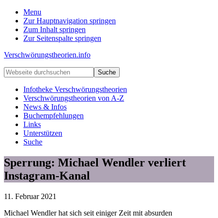
Menu
Zur Hauptnavigation springen
Zum Inhalt springen
Zur Seitenspalte springen
Verschwörungstheorien.info
Beiträge
Webseite
zu
durchsuchen
Merkmalen,
Infotheke Verschwörungstheorien
Funktionen
Verschwörungstheorien von A-Z
und
News & Infos
Risiken
Buchempfehlungen
konspirationistischen
Links
Denkens
Unterstützen
Suche
Sperrung: Michael Wendler verliert
Instagram-Kanal
11. Februar 2021
Michael Wendler hat sich seit einiger Zeit mit absurden