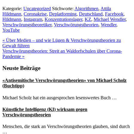
Kategorie:
Uncategorized
Stichworte:
Algorithmen
,
Attila
Hildmann
,
Coronakrise
,
Deplatforming
,
Deutschland
,
Facebook
,
Hildmann
,
Instagram
,
Konzentrationslager
,
KZ
,
Michael Wendler
,
Verschwörungstheoretiker
,
Verschwörungstheorien
,
Wendler
,
YouTube
Vorheriger
«
Über Medien – und wie Lügen & Verschwörungstheorien zu
Beitrag:
Gewalt führen
Nächster
Verschwörungstheorien: Streit an Waldorfschulen über Corona-
Beitrag:
Pandemie
»
Seitenspalte
Neuste Beiträge
«Antisemitische Verschwörungstheorien» von Michael Scholz
(Buchtipp)
Michael Scholz hat ein ausgesprochen lesenswertes Buch …
Künstliche Intelligenz (KI) wirksam gegen
Verschwörungstheorien
Menschen, die stark an Verschwörungstheorien glauben, sind durch
…