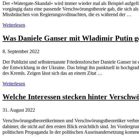
Der «Watergate-Skandal» wird immer wieder mal als Beispiel aufgefüh
vorgängig dazu eine passende Verschwörungstheorie gab, die sich als
Missbräuchen von Regierungsvollmachten, die es während der …
Watergate
Weiterlesen
als
Beispiel
Was Daniele Ganser mit Wladimir Putin 
für
eine
8. September 2022
wahrgewordene
Verschwörungstheorie?
Der Publizist und selbsternannte Friedensforscher Daniele Ganser ist
der Entwicklung in der Ukraine. Das bringt ihn punktuell in hochgra
des Kremls. Zeigen lässt sich das an einem Zitat …
Was
Weiterlesen
Daniele
Ganser
Welche Interessen stecken hinter Verschw
mit
Wladimir
31. August 2022
Putin
gemeinsam
Verschwörungstheoretikerinnen und Verschwörungstheoretiker verbreit
hat
dahinter, die nicht auf den ersten Blick ersichtlich sind. Im Vorderg
politischen Propaganda In der politischen Auseinandersetzung kom