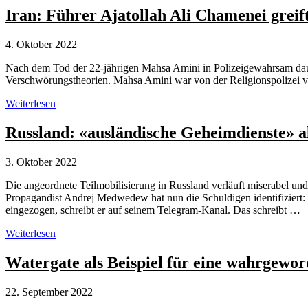
Ganser
Iran: Führer Ajatollah Ali Chamenei grei
ein
Verschwörungstheoretiker?
4. Oktober 2022
Nach dem Tod der 22-jährigen Mahsa Amini in Polizeigewahrsam dauer
Verschwörungstheorien. Mahsa Amini war von der Religionspolizei ver
Iran:
Weiterlesen
Führer
Ajatollah
Russland: «ausländische Geheimdienste» 
Ali
Chamenei
3. Oktober 2022
greift
zu
Die angeordnete Teilmobilisierung in Russland verläuft miserabel un
Verschwörungstheorien
Propagandist Andrej Medwedew hat nun die Schuldigen identifiziert:
eingezogen, schreibt er auf seinem Telegram-Kanal. Das schreibt …
Russland:
Weiterlesen
«ausländische
Geheimdienste»
Watergate als Beispiel für eine wahrgewo
als
bequeme
22. September 2022
Verschwörungstheorie