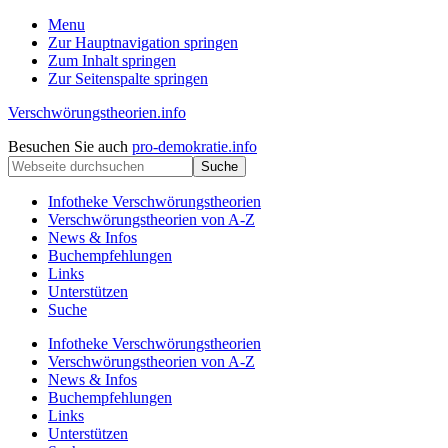
Menu
Zur Hauptnavigation springen
Zum Inhalt springen
Zur Seitenspalte springen
Verschwörungstheorien.info
Beiträge
Kopfzeile
Besuchen Sie auch
pro-demokratie.info
zu
Webseite
rechts
Merkmalen,
durchsuchen
Funktionen
Infotheke Verschwörungstheorien
und
Verschwörungstheorien von A-Z
Risiken
News & Infos
konspirationistischen
Buchempfehlungen
Denkens
Links
Unterstützen
Suche
Infotheke Verschwörungstheorien
Verschwörungstheorien von A-Z
News & Infos
Buchempfehlungen
Links
Unterstützen