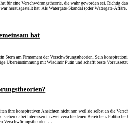
rt für eine Verschwörungstheorie, die wahr geworden sei. Richtig daran
 war herausgestellt hat. Als Watergate-Skandal (oder Watergate-Affäre
gemeinsam hat
 ein Stern am Firmament der Verschwörungstheorien. Sein konspirationis
dige Übereinstimmung mit Wladimir Putin und schafft beste Voraussetzu
örungstheorien?
en ihre konspirativen Ansichten nicht nur, weil sie selbst an die Vers
rund stehen dabei Interessen in zwei verschiedenen Bereichen: Politisch
men Verschwörungstheorien …