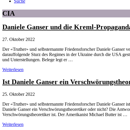
Suche
CIA
Daniele Ganser und die Kreml-Propagand
27. Oktober 2022
Der «Truther» und selbsternannte Friedensforscher Daniele Ganser ver
darauffolgende Sturz des Regimes in der Ukraine durch die USA geste
und Unterstellungen. Belege legt er …
Daniele
Weiterlesen
Ganser
und
Ist Daniele Ganser ein Verschwörungstheo
die
Kreml-
25. Oktober 2022
Propaganda
vom
Der «Truther» und selbsternannte Friedensforscher Daniele Ganser is
«Majdan-
Daniele Ganser ein Verschwörungstheoretiker oder nicht? Die Antwort
Putsch»
Verschwörungstheoretiker ist. Der Amerikanist Michael Butter ist …
in
der
Ist
Weiterlesen
Ukraine
Daniele