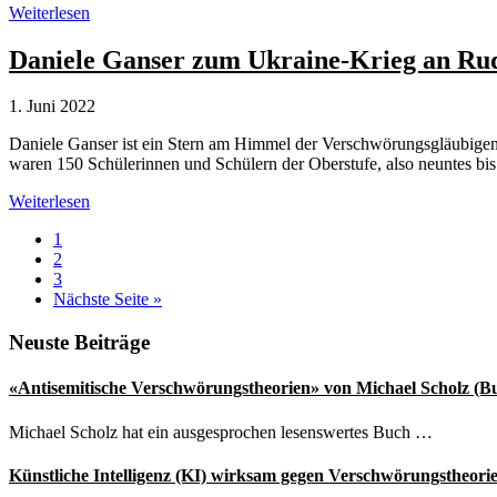
Welche
Weiterlesen
Interessen
stecken
Daniele Ganser zum Ukraine-Krieg an Rud
hinter
Verschwörungstheorien?
1. Juni 2022
Daniele Ganser ist ein Stern am Himmel der Verschwörungsgläubigen. D
waren 150 Schülerinnen und Schülern der Oberstufe, also neuntes bis
Daniele
Weiterlesen
Ganser
Seite
1
zum
Seite
2
Ukraine-
Seite
3
Krieg
aufrufen
Nächste Seite
»
an
Rudolf-
Seitenspalte
Neuste Beiträge
Steiner-
Schule
«Antisemitische Verschwörungstheorien» von Michael Scholz (B
Michael Scholz hat ein ausgesprochen lesenswertes Buch …
Künstliche Intelligenz (KI) wirksam gegen Verschwörungstheori