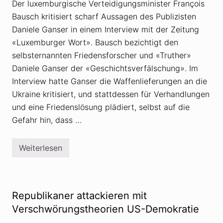
Der luxemburgische Verteidigungsminister François
h
e
Bausch kritisiert scharf Aussagen des Publizisten
o
r
Daniele Ganser in einem Interview mit der Zeitung
i
«Luxemburger Wort». Bausch bezichtigt den
e
n
selbsternannten Friedensforscher und «Truther»
u
n
Daniele Ganser der «Geschichtsverfälschung». Im
d
Interview hatte Ganser die Waffenlieferungen an die
d
i
Ukraine kritisiert, und stattdessen für Verhandlungen
e
und eine Friedenslösung plädiert, selbst auf die
S
e
Gefahr hin, dass …
h
n
s
u
Weiterlesen
D
c
a
h
n
t
i
n
e
a
l
Republikaner attackieren mit
c
e
h
G
Verschwörungstheorien US-Demokratie
d
a
e
n