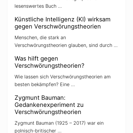
r
lesenswertes Buch …
e
i
Künstliche Intelligenz (KI) wirksam
t
e
gegen Verschwörungstheorien
t
a
Menschen, die stark an
b
s
Verschwörungstheorien glauben, sind durch …
t
r
u
Was hilft gegen
s
Verschwörungstheorien?
e
V
e
Wie lassen sich Verschwörungstheorien am
r
besten bekämpfen? Eine …
s
c
h
Zygmunt Bauman:
w
Gedankenexperiment zu
ö
r
Verschwörungstheorien
u
n
Zygmunt Bauman (1925 – 2017) war ein
g
s
polnisch-britischer …
t