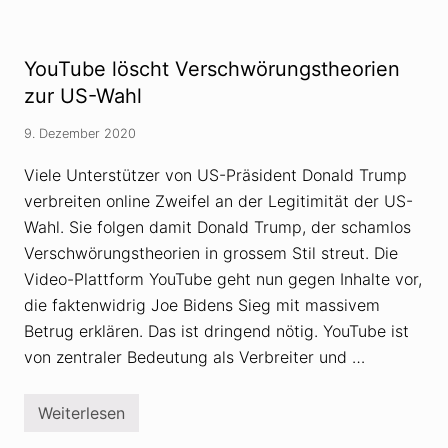
i
n
e
o
n
n
w
-
YouTube löscht Verschwörungstheorien
ä
V
h
e
zur US-Wahl
r
r
e
s
9. Dezember 2020
n
c
d
h
i
w
Viele Unterstützer von US-Präsident Donald Trump
h
ö
verbreiten online Zweifel an der Legitimität der US-
r
r
e
u
Wahl. Sie folgen damit Donald Trump, der schamlos
r
n
W
g
Verschwörungstheorien in grossem Stil streut. Die
e
s
Video-Plattform YouTube geht nun gegen Inhalte vor,
i
i
t
d
die faktenwidrig Joe Bidens Sieg mit massivem
e
e
r
Betrug erklären. Das ist dringend nötig. YouTube ist
o
v
l
von zentraler Bedeutung als Verbreiter und …
e
o
r
g
b
i
r
e
Weiterlesen
Y
e
:
o
i
I