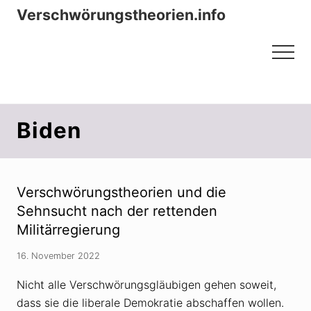
Menu
Zum
Zur
Verschwörungstheorien.info
Inhalt
Seitenspalte
Beiträge zu Merkmalen, Funktionen
springen
springen
Menu
und Risiken konspirationistischen
Denkens
Biden
Verschwörungstheorien und die
Sehnsucht nach der rettenden
Militärregierung
16. November 2022
Nicht alle Verschwörungsgläubigen gehen soweit,
dass sie die liberale Demokratie abschaffen wollen.