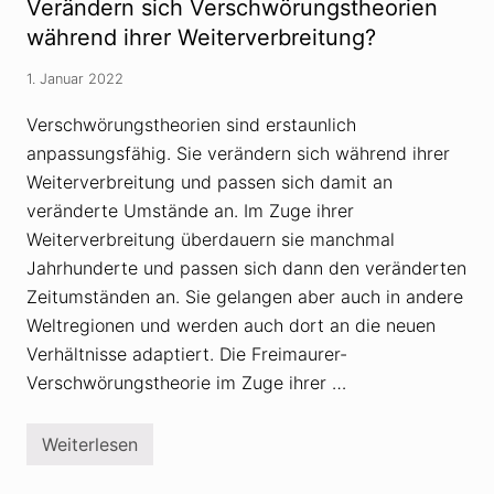
n
Verändern sich Verschwörungstheorien
-
e
g
S
r
während ihrer Weiterverbreitung?
s
k
f
t
e
ä
h
1. Januar 2022
p
l
e
t
s
o
i
c
Verschwörungstheorien sind erstaunlich
r
k
h
i
anpassungsfähig. Sie verändern sich während ihrer
e
u
e
r
n
n
Weiterverbreitung und passen sich damit an
v
g
U
e
veränderte Umstände an. Im Zuge ihrer
»
S
r
-
Weiterverbreitung überdauern sie manchmal
b
D
r
e
Jahrhunderte und passen sich dann den veränderten
e
m
Zeitumständen an. Sie gelangen aber auch in andere
i
o
t
k
Weltregionen und werden auch dort an die neuen
e
r
n
Verhältnisse adaptiert. Die Freimaurer-
a
f
t
Verschwörungstheorie im Zuge ihrer …
l
i
e
e
i
s
Weiterlesen
V
s
e
i
r
g