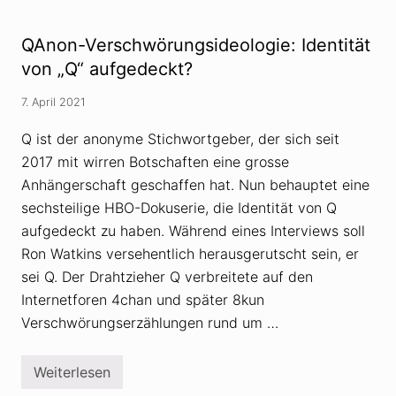
ä
K
n
r
d
e
QAnon-Verschwörungsideologie: Identität
e
m
r
von „Q“ aufgedeckt?
l
n
-
s
P
7. April 2021
i
r
c
o
h
Q ist der anonyme Stichwortgeber, der sich seit
p
V
a
2017 mit wirren Botschaften eine grosse
e
g
r
a
Anhängerschaft geschaffen hat. Nun behauptet eine
s
n
c
sechsteilige HBO-Dokuserie, die Identität von Q
d
h
a
aufgedeckt zu haben. Während eines Interviews soll
w
ö
Ron Watkins versehentlich herausgerutscht sein, er
r
sei Q. Der Drahtzieher Q verbreitete auf den
u
n
Internetforen 4chan und später 8kun
g
s
Verschwörungserzählungen rund um …
t
h
e
Weiterlesen
o
Q
r
A