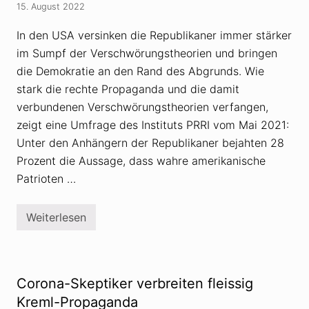
r
15. August 2022
s
r
e
e
r
In den USA versinken die Republikaner immer stärker
t
z
t
im Sumpf der Verschwörungstheorien und bringen
u
e
m
die Demokratie an den Rand des Abgrunds. Wie
n
U
d
k
stark die rechte Propaganda und die damit
e
r
n
verbundenen Verschwörungstheorien verfangen,
a
M
i
zeigt eine Umfrage des Instituts PRRI vom Mai 2021:
i
n
l
Unter den Anhängern der Republikaner bejahten 28
e
i
-
t
Prozent die Aussage, dass wahre amerikanische
K
ä
r
Patrioten …
r
i
r
e
e
g
g
Weiterlesen
:
R
i
M
e
e
i
p
r
n
u
u
i
b
n
s
l
g
Corona-Skeptiker verbreiten fleissig
t
i
e
k
Kreml-Propaganda
r