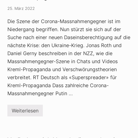
a
B
n
25. März 2022
a
e
u
r
s
a
Die Szene der Corona-Massnahmengegner ist im
c
t
Niedergang begriffen. Nun stürzt sie sich auf der
h
t
k
a
Suche nach einer neuen Daseinsberechtigung auf die
r
c
i
k
nächste Krise: den Ukraine-Krieg. Jonas Roth und
t
i
Daniel Gerny beschreiben in der NZZ, wie die
i
e
s
r
Massnahmengegner-Szene in Chats und Videos
i
e
e
Kreml-Propaganda und Verschwörungstheorien
n
r
m
verbreitet. RT Deutsch als «Superspreader» für
t
i
«
t
Kreml-Propaganda Dass zahlreiche Corona-
G
V
Massnahmengegner Putin …
e
e
s
r
c
s
h
c
Weiterlesen
C
i
h
o
c
w
r
h
ö
o
t
r
n
s
u
a
v