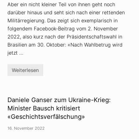
Aber ein nicht kleiner Teil von ihnen geht noch
darüber hinaus und seht sich nach einer rettenden
Militärregierung. Das zeigt sich exemplarisch in
folgendem Facebook-Beitrag vom 2. November
2022, also kurz nach der Präsidentschaftswahl in
Brasilien am 30. Oktober: «Nach Wahlbetrug wird
jetzt …
Weiterlesen
V
e
r
s
c
h
Daniele Ganser zum Ukraine-Krieg:
w
ö
Minister Bausch kritisiert
r
«Geschichtsverfälschung»
u
n
g
16. November 2022
s
t