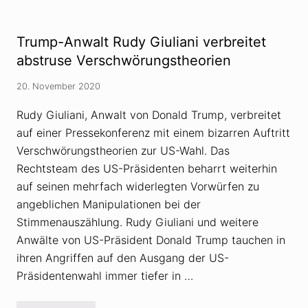
u
t
d
T
u
e
u
n
n
b
g
Trump-Anwalt Rudy Giuliani verbreitet
t
e
?
i
l
abstruse Verschwörungstheorien
t
ö
ä
s
t
20. November 2020
c
v
h
o
t
Rudy Giuliani, Anwalt von Donald Trump, verbreitet
n
V
„
auf einer Pressekonferenz mit einem bizarren Auftritt
e
Q
r
Verschwörungstheorien zur US-Wahl. Das
“
s
a
c
Rechtsteam des US-Präsidenten beharrt weiterhin
u
h
f
auf seinen mehrfach widerlegten Vorwürfen zu
w
g
ö
angeblichen Manipulationen bei der
e
r
d
Stimmenauszählung. Rudy Giuliani und weitere
u
e
n
c
Anwälte von US-Präsident Donald Trump tauchen in
g
k
s
ihren Angriffen auf den Ausgang der US-
t
t
?
Präsidentenwahl immer tiefer in …
h
e
o