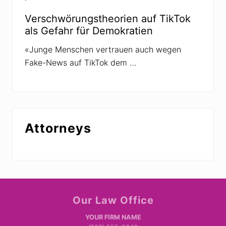
h
e
Verschwörungstheorien auf TikTok
o
als Gefahr für Demokratien
r
i
e
«Junge Menschen vertrauen auch wegen
n
Fake-News auf TikTok dem …
Attorneys
Site
Our Law Office
Footer
YOUR FIRM NAME