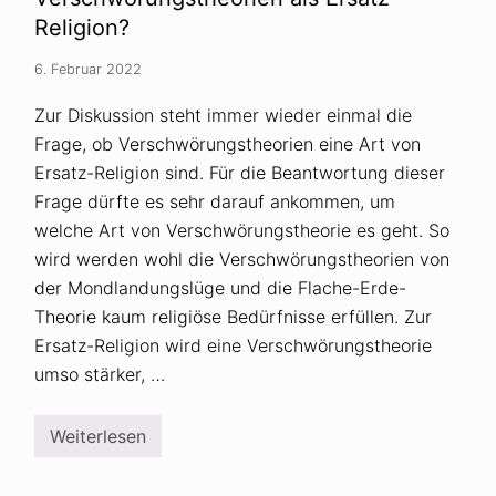
h
k
Religion?
e
i
6. Februar 2022
t
e
n
Zur Diskussion steht immer wieder einmal die
z
Frage, ob Verschwörungstheorien eine Art von
w
i
Ersatz-Religion sind. Für die Beantwortung dieser
s
c
Frage dürfte es sehr darauf ankommen, um
h
welche Art von Verschwörungstheorie es geht. So
e
n
wird werden wohl die Verschwörungstheorien von
V
der Mondlandungslüge und die Flache-Erde-
e
r
Theorie kaum religiöse Bedürfnisse erfüllen. Zur
s
c
Ersatz-Religion wird eine Verschwörungstheorie
h
umso stärker, …
w
ö
r
u
Weiterlesen
V
n
e
g
r
s