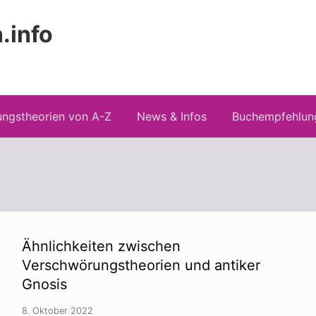
.info
Kopfz
 Risiken konspirationistischen Denkens
recht
ngstheorien von A-Z
News & Infos
Buchempfehlun
Ähnlichkeiten zwischen
Verschwörungstheorien und antiker
Gnosis
8. Oktober 2022