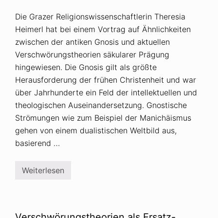
Die Grazer Religionswissenschaftlerin Theresia
Heimerl hat bei einem Vortrag auf Ähnlichkeiten
zwischen der antiken Gnosis und aktuellen
Verschwörungstheorien säkularer Prägung
hingewiesen. Die Gnosis gilt als größte
Herausforderung der frühen Christenheit und war
über Jahrhunderte ein Feld der intellektuellen und
theologischen Auseinandersetzung. Gnostische
Strömungen wie zum Beispiel der Manichäismus
gehen von einem dualistischen Weltbild aus,
basierend …
Weiterlesen
Ä
h
n
l
i
c
Verschwörungstheorien als Ersatz-