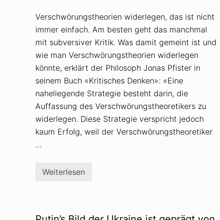
Verschwörungstheorien widerlegen, das ist nicht
immer einfach. Am besten geht das manchmal
mit subversiver Kritik. Was damit gemeint ist und
wie man Verschwörungstheorien widerlegen
könnte, erklärt der Philosoph Jonas Pfister in
seinem Buch «Kritisches Denken»: «Eine
naheliegende Strategie besteht darin, die
Auffassung des Verschwörungstheoretikers zu
widerlegen. Diese Strategie verspricht jedoch
kaum Erfolg, weil der Verschwörungstheoretiker
…
Weiterlesen
V
e
r
s
c
h
Putin’s Bild der Ukraine ist geprägt von