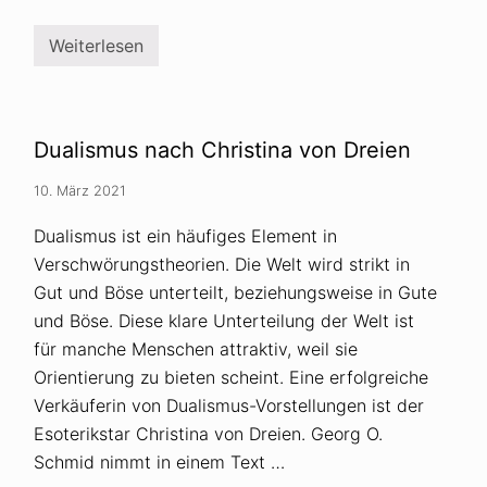
R
e
l
Weiterlesen
i
V
g
e
i
r
o
s
n
c
?
h
Dualismus nach Christina von Dreien
w
ö
r
10. März 2021
u
n
Dualismus ist ein häufiges Element in
g
s
Verschwörungstheorien. Die Welt wird strikt in
t
Gut und Böse unterteilt, beziehungsweise in Gute
h
e
und Böse. Diese klare Unterteilung der Welt ist
o
r
für manche Menschen attraktiv, weil sie
i
Orientierung zu bieten scheint. Eine erfolgreiche
e
n
Verkäuferin von Dualismus-Vorstellungen ist der
a
Esoterikstar Christina von Dreien. Georg O.
u
s
Schmid nimmt in einem Text …
c