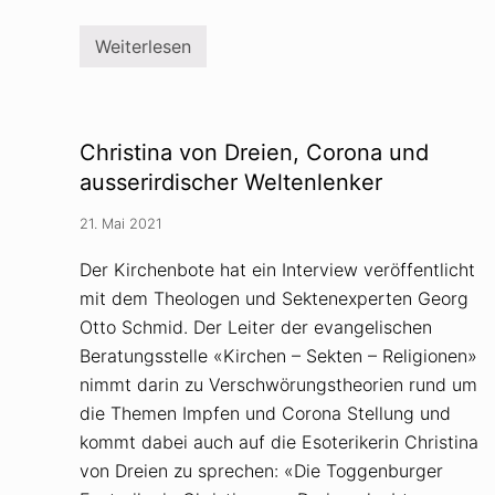
v
o
n
Weiterlesen
V
«
e
G
r
u
s
t
c
g
h
e
Christina von Dreien, Corona und
w
g
ö
e
ausserirdischer Weltenlenker
r
n
u
B
21. Mai 2021
n
ö
g
s
s
e
Der Kirchenbote hat ein Interview veröffentlicht
t
»
mit dem Theologen und Sektenexperten Georg
h
–
e
d
Otto Schmid. Der Leiter der evangelischen
o
a
r
s
Beratungsstelle «Kirchen – Sekten – Religionen»
i
G
nimmt darin zu Verschwörungstheorien rund um
e
r
n
u
die Themen Impfen und Corona Stellung und
n
kommt dabei auch auf die Esoterikerin Christina
d
n
von Dreien zu sprechen: «Die Toggenburger
a