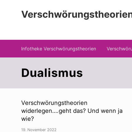
Zur
Zum
Zur
Hauptnavigation
Inhalt
Seitenspalte
Verschwörungstheorien
springen
springen
springen
Beiträge zu Merkmalen, Funktionen und
Infotheke Verschwörungstheorien
Verschwöru
Dualismus
Verschwörungstheorien
widerlegen….geht das? Und wenn ja
wie?
19. November 2022