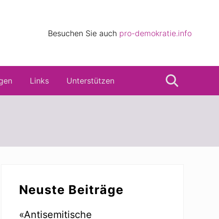
eile
Besuchen Sie auch
pro-demokratie.info
s
gen
Links
Unterstützen
Suche
Seitenspalte
Neuste Beiträge
«Antisemitische