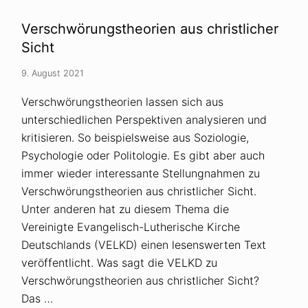
s
t
c
h
h
e
Verschwörungstheorien aus christlicher
w
o
ö
Sicht
r
r
i
u
e
9. August 2021
n
n
g
u
s
Verschwörungstheorien lassen sich aus
n
t
d
unterschiedlichen Perspektiven analysieren und
h
a
e
n
kritisieren. So beispielsweise aus Soziologie,
o
t
r
Psychologie oder Politologie. Es gibt aber auch
i
i
k
immer wieder interessante Stellungnahmen zu
e
e
n
r
Verschwörungstheorien aus christlicher Sicht.
a
G
Unter anderen hat zu diesem Thema die
l
n
s
o
Vereinigte Evangelisch-Lutherische Kirche
E
s
r
Deutschlands (VELKD) einen lesenswerten Text
i
s
s
veröffentlicht. Was sagt die VELKD zu
a
t
Verschwörungstheorien aus christlicher Sicht?
z
-
Das …