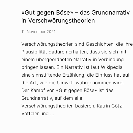
i
e
n
h
’
t
«Gut gegen Böse» – das Grundnarrativ
s
d
B
in Verschwörungstheorien
a
i
s
l
?
11. November 2021
d
U
d
n
e
Verschwörungstheorien sind Geschichten, die ihre
d
r
w
Plausibilität dadurch erhalten, dass sie sich mit
U
e
k
n
einem übergeordneten Narrativ in Verbindung
r
n
a
bringen lassen. Ein Narrativ ist laut Wikipedia
j
i
a
eine sinnstiftende Erzählung, die Einfluss hat auf
n
w
e
i
die Art, wie die Umwelt wahrgenommen wird.
i
e
Der Kampf von «Gut gegen Böse» ist das
s
?
t
Grundnarrativ, auf dem alle
g
e
Verschwörungstheorien basieren. Katrin Götz-
p
Votteler und …
r
ä
g
t