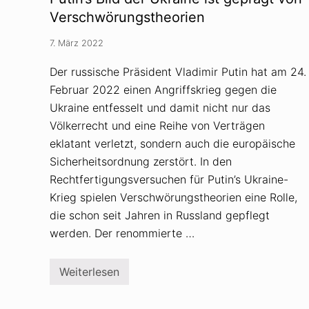
w
ö
Verschwörungstheorien
r
u
7. März 2022
n
g
s
Der russische Präsident Vladimir Putin hat am 24.
t
Februar 2022 einen Angriffskrieg gegen die
h
e
Ukraine entfesselt und damit nicht nur das
o
r
Völkerrecht und eine Reihe von Verträgen
i
eklatant verletzt, sondern auch die europäische
e
n
Sicherheitsordnung zerstört. In den
w
Rechtfertigungsversuchen für Putin’s Ukraine-
i
d
Krieg spielen Verschwörungstheorien eine Rolle,
e
r
die schon seit Jahren in Russland gepflegt
l
werden. Der renommierte …
e
g
e
n
Weiterlesen
P
…
u
.
t
g