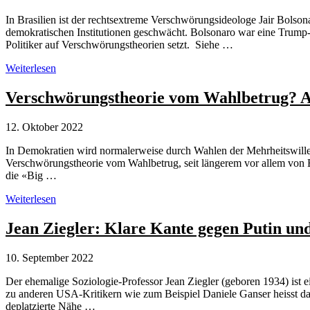
Realität
In Brasilien ist der rechtsextreme Verschwörungsideologe Jair Bolson
durch
demokratischen Institutionen geschwächt. Bolsonaro war eine Trump-Ko
Propaganda
Politiker auf Verschwörungstheorien setzt. Siehe …
Zur
Weiterlesen
Abwahl
des
Verschwörungstheorie vom Wahlbetrug? 
Verschwörungsideologen
Jair
12. Oktober 2022
Bolsonaro
in
In Demokratien wird normalerweise durch Wahlen der Mehrheitswille 
Brasilien
Verschwörungstheorie vom Wahlbetrug, seit längerem vor allem von Ex-
die «Big …
Verschwörungstheorie
Weiterlesen
vom
Wahlbetrug?
Jean Ziegler: Klare Kante gegen Putin un
Auch
bei
10. September 2022
US-
Demokraten
Der ehemalige Soziologie-Professor Jean Ziegler (geboren 1934) ist 
zu anderen USA-Kritikern wie zum Beispiel Daniele Ganser heisst da
deplatzierte Nähe …