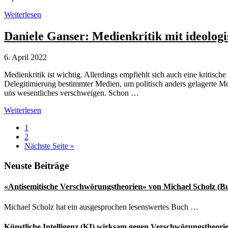
Jean
Weiterlesen
Ziegler:
Klare
Daniele Ganser: Medienkritik mit ideologi
Kante
gegen
6. April 2022
Putin
und
Medienkritik ist wichtig. Allerdings empfiehlt sich auch eine kritisc
Verschwörungstheorien
Delegitimierung bestimmter Medien, um politisch anders gelagerte Me
uns wesentliches verschweigen. Schon …
Daniele
Weiterlesen
Ganser:
Seite
1
Medienkritik
Seite
2
mit
aufrufen
Nächste Seite
»
ideologischer
Schlagseite
Seitenspalte
Neuste Beiträge
«Antisemitische Verschwörungstheorien» von Michael Scholz (B
Michael Scholz hat ein ausgesprochen lesenswertes Buch …
Künstliche Intelligenz (KI) wirksam gegen Verschwörungstheori