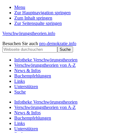
Menu
Zur Hauptnavigation springen
Zum Inhalt springen
Zur Seitenspalte springen
Verschwörungstheorien.info
Beiträge
Kopfzeile
Besuchen Sie auch
pro-demokratie.info
zu
Webseite
rechts
Merkmalen,
durchsuchen
Funktionen
Infotheke Verschwörungstheorien
und
Verschwörungstheorien von A-Z
Risiken
News & Infos
konspirationistischen
Buchempfehlungen
Denkens
Links
Unterstützen
Suche
Infotheke Verschwörungstheorien
Verschwörungstheorien von A-Z
News & Infos
Buchempfehlungen
Links
Unterstützen