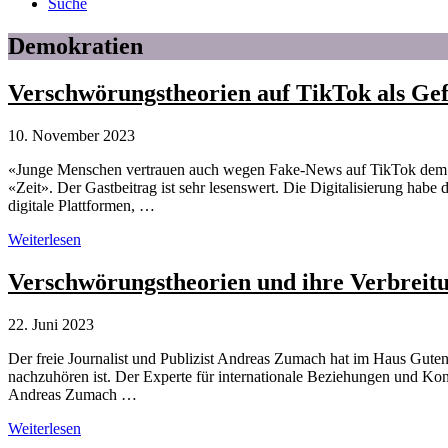
Suche
Demokratien
Verschwörungstheorien auf TikTok als Ge
10. November 2023
«Junge Menschen vertrauen auch wegen Fake-News auf TikTok dem Staa
«Zeit». Der Gastbeitrag ist sehr lesenswert. Die Digitalisierung habe 
digitale Plattformen, …
Verschwörungstheorien
Weiterlesen
auf
TikTok
Verschwörungstheorien und ihre Verbreitu
als
Gefahr
22. Juni 2023
für
Demokratien
Der freie Journalist und Publizist Andreas Zumach hat im Haus Gut
nachzuhören ist. Der Experte für internationale Beziehungen und Kon
Andreas Zumach …
Verschwörungstheorien
Weiterlesen
und