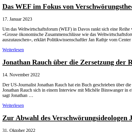
ihre
Das WEF im Fokus von Verschwörungsthe
Verbreitung
im
17. Januar 2023
Internet
Um das Weltwirtschaftsforum (WEF) in Davos rankt sich eine Reihe
«Grosse ökonomische Zusammenschlüsse wie das Weltwirtschaftsfor
auszutauschen», erklärt Politikwissenschaftler Jan Rathje vom Center
Das
Weiterlesen
WEF
im
Jonathan Rauch über die Zersetzung der 
Fokus
von
14. November 2022
Verschwörungstheorien
Der US-Journalist Jonathan Rauch hat ein Buch geschrieben über die
Jonathan Rauch sich in einem Interview mit Michèle Binswanger in e
sagt Jonathan …
Jonathan
Weiterlesen
Rauch
über
Zur Abwahl des Verschwörungsideologen Ja
die
Zersetzung
31. Oktober 2022
der