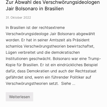
f
Zur Abwahl des Verschwörungsideologen
t
o
e
p
Jair Bolsonaro in Brasilien
r
a
B
-
31. Oktober 2022
a
H
u
i
s
s
In Brasilien ist der rechtsextreme
c
t
Verschwörungsideologe Jair Bolsonaro abgewählt
h
o
k
r
worden. Er hat in seiner Amtszeit als Präsident
r
i
i
k
schamlos Verschwörungstheorien bewirtschaftet,
t
e
Lügen verbreitet und die demokratischen
i
r
s
K
Institutionen geschwächt. Bolsonaro war eine Trump-
i
a
e
Kopie für Brasilien. Er ist ein eindrückliches Beispiel
r
r
l
dafür, dass Demokratien und auch der Rechtsstaat
t
S
«
c
gefährdet sind, wenn ein führender Politiker auf
G
h
Verschwörungstheorien setzt. Siehe …
e
l
s
ö
c
g
h
e
Weiterlesen
Z
i
l
u
c
ü
r
h
b