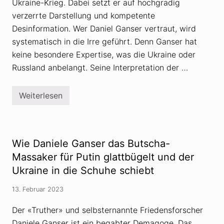
m
Ukraine-Krieg. Dabei setzt er auf hochgradig
m
verzerrte Darstellung und kompetente
t
D
Desinformation. Wer Daniel Ganser vertraut, wird
a
systematisch in die Irre geführt. Denn Ganser hat
n
i
keine besondere Expertise, was die Ukraine oder
e
l
Russland anbelangt. Seine Interpretation der …
e
G
a
Weiterlesen
n
D
s
a
e
n
r
i
u
e
n
l
Wie Daniele Ganser das Butscha-
t
e
e
G
Massaker für Putin glattbügelt und der
r
a
Ukraine in die Schuhe schiebt
d
n
i
s
e
e
13. Februar 2023
L
r
u
z
p
Der «Truther» und selbsternannte Friedensforscher
u
e
m
Daniele Ganser ist ein begabter Demagoge. Das