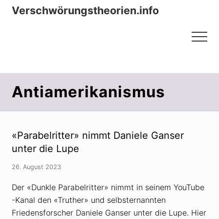
Menu
Zum
Zur
Verschwörungstheorien.info
Inhalt
Seitenspalte
Beiträge zu Merkmalen, Funktionen
springen
springen
Menu
und Risiken konspirationistischen
Denkens
Antiamerikanismus
«Parabelritter» nimmt Daniele Ganser
unter die Lupe
26. August 2023
Der «Dunkle Parabelritter» nimmt in seinem YouTube
-Kanal den «Truther» und selbsternannten
Friedensforscher Daniele Ganser unter die Lupe. Hier