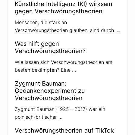
Künstliche Intelligenz (KI) wirksam
g
g
e
i
gegen Verschwörungstheorien
n
e
J
n
Menschen, die stark an
a
i
Verschwörungstheorien glauben, sind durch …
r
B
o
Was hilft gegen
l
Verschwörungstheorien?
s
o
n
Wie lassen sich Verschwörungstheorien am
a
besten bekämpfen? Eine …
r
o
i
Zygmunt Bauman:
n
Gedankenexperiment zu
B
r
Verschwörungstheorien
a
s
Zygmunt Bauman (1925 – 2017) war ein
i
l
polnisch-britischer …
i
e
n
Verschwörungstheorien auf TikTok