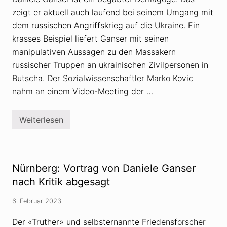
U
k
zeigt er aktuell auch laufend bei seinem Umgang mit
r
dem russischen Angriffskrieg auf die Ukraine. Ein
a
i
krasses Beispiel liefert Ganser mit seinen
n
e
manipulativen Aussagen zu den Massakern
-
russischer Truppen an ukrainischen Zivilpersonen in
K
r
Butscha. Der Sozialwissenschaftler Marko Kovic
i
nahm an einem Video-Meeting der …
e
g
:
F
Weiterlesen
W
u
i
n
e
d
D
i
a
e
n
r
Nürnberg: Vortrag von Daniele Ganser
i
t
e
nach Kritik abgesagt
e
l
s
e
W
6. Februar 2023
G
i
a
s
n
s
Der «Truther» und selbsternannte Friedensforscher