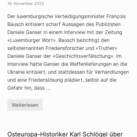
d
i
e
16. November 2022
i
k
r
e
a
g
S
b
Der luxemburgische Verteidigungsminister François
e
c
g
g
Bausch kritisiert scharf Aussagen des Publizisten
h
e
e
u
s
n
Daniele Ganser in einem Interview mit der Zeitung
h
a
W
e
«Luxemburger Wort». Bausch bezichtigt den
g
a
s
t
f
selbsternannten Friedensforscher und «Truther»
c
f
h
e
Daniele Ganser der «Geschichtsverfälschung». Im
i
n
Interview hatte Ganser die Waffenlieferungen an die
e
l
b
i
Ukraine kritisiert, und stattdessen für Verhandlungen
t
e
und eine Friedenslösung plädiert, selbst auf die
f
e
Gefahr hin, dass …
r
u
n
g
Weiterlesen
D
e
a
n
n
–
i
n
e
i
l
Osteuropa-Historiker Karl Schlögel über
m
e