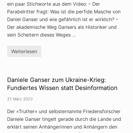
ein paar Stichworte aus dem Video: – Der
Parabelritter fragt: Was ist die perfide Masche von
Daniel Ganser und wie gefährlich ist er wirklich? –
Der akademische Weg Gansers als Historiker und
sein Scheitern dieses Weges …
Weiterlesen
«
P
a
r
a
b
Daniele Ganser zum Ukraine-Krieg:
e
l
Fundiertes Wissen statt Desinformation
r
i
27. März 2023
t
t
e
Der «Truther» und selbsternannte Friedensforscher
r
Daniele Ganser tingelt gerade durch die Lande und
»
n
erklärt seinen Anhängerinnen und Anhängern den
i