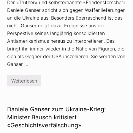
i
t
Der «Truther» und selbsternannte «Friedensforscher»
n
r
Daniele Ganser spricht sich gegen Waffenlieferungen
g
a
l
g
an die Ukraine aus. Besonders überraschend ist das
a
v
t
o
nicht. Ganser neigt dazu, Ereignisse aus der
t
n
Perspektive seines langjährig konsolidierten
b
D
ü
a
Antiamerikanismus heraus zu interpretieren. Das
g
n
e
bringt ihn immer wieder in die Nähe von Figuren, die
i
l
e
sich als Gegner der USA inszenieren. Sie werden von
t
l
u
e
Ganser …
n
G
d
a
d
n
Weiterlesen
e
s
D
r
e
a
U
r
n
k
n
i
r
a
e
a
c
l
Daniele Ganser zum Ukraine-Krieg:
i
h
e
n
K
G
Minister Bausch kritisiert
e
r
a
i
«Geschichtsverfälschung»
i
n
n
t
s