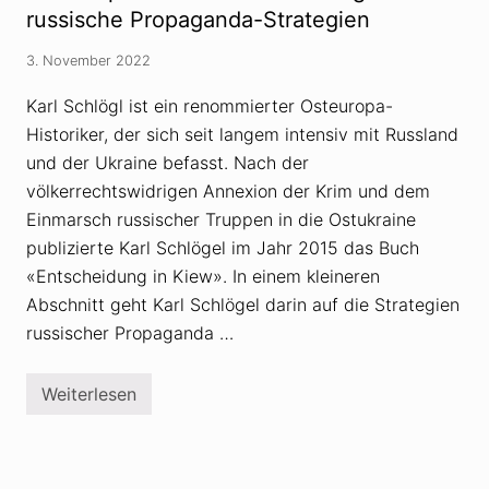
m
G
russische Propaganda-Strategien
t
a
A
n
u
3. November 2022
s
s
e
l
r
Karl Schlögl ist ein renommierter Osteuropa-
ö
z
s
Historiker, der sich seit langem intensiv mit Russland
u
c
m
und der Ukraine befasst. Nach der
h
U
u
k
völkerrechtswidrigen Annexion der Krim und dem
n
r
g
Einmarsch russischer Truppen in die Ostukraine
a
d
i
publizierte Karl Schlögel im Jahr 2015 das Buch
e
n
r
«Entscheidung in Kiew». In einem kleineren
e
U
-
k
Abschnitt geht Karl Schlögel darin auf die Strategien
K
r
r
russischer Propaganda …
a
i
i
e
n
g
e
Weiterlesen
:
O
i
M
s
n
i
t
K
n
e
a
i
u
u
s
r