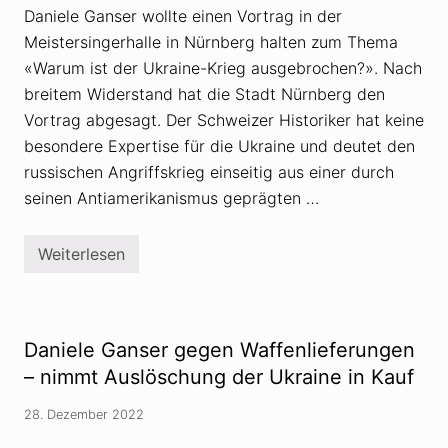
s
e
Daniele Ganser wollte einen Vortrag in der
e
n
r
s
Meistersingerhalle in Nürnberg halten zum Thema
d
t
a
«Warum ist der Ukraine-Krieg ausgebrochen?». Nach
a
s
t
breitem Widerstand hat die Stadt Nürnberg den
B
t
u
D
Vortrag abgesagt. Der Schweizer Historiker hat keine
t
e
besondere Expertise für die Ukraine und deutet den
s
s
c
i
russischen Angriffskrieg einseitig aus einer durch
h
n
a
f
seinen Antiamerikanismus geprägten …
-
o
M
r
a
m
Weiterlesen
s
N
a
s
ü
t
a
r
i
k
n
o
e
b
n
r
e
Daniele Ganser gegen Waffenlieferungen
f
r
ü
g
– nimmt Auslöschung der Ukraine in Kauf
r
:
P
V
28. Dezember 2022
u
o
t
r