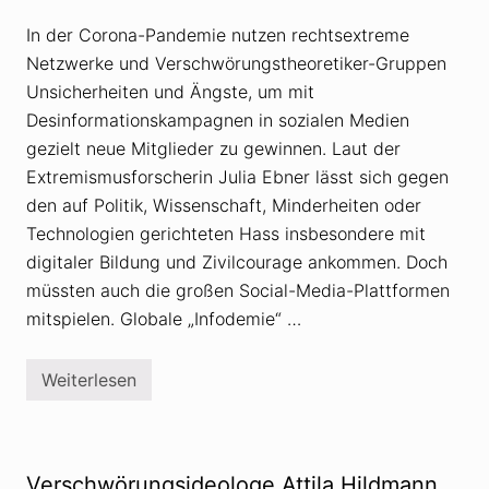
s
t
In der Corona-Pandemie nutzen rechtsextreme
h
e
Netzwerke und Verschwörungstheoretiker-Gruppen
o
r
Unsicherheiten und Ängste, um mit
i
Desinformationskampagnen in sozialen Medien
e
n
gezielt neue Mitglieder zu gewinnen. Laut der
a
u
Extremismusforscherin Julia Ebner lässt sich gegen
s
den auf Politik, Wissenschaft, Minderheiten oder
c
h
Technologien gerichteten Hass insbesondere mit
r
digitaler Bildung und Zivilcourage ankommen. Doch
i
s
müssten auch die großen Social-Media-Plattformen
t
l
mitspielen. Globale „Infodemie“ …
i
c
h
Weiterlesen
e
E
r
x
S
t
i
r
c
e
h
m
Verschwörungsideologe Attila Hildmann