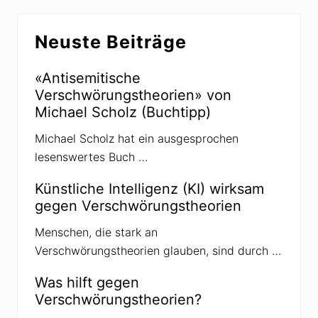
u
e
i
t
e
Seitenspalte
f
h
n
n
e
Neuste Beiträge
e
a
o
l
r
n
s
e
I
«Antisemitische
t
n
i
Verschwörungstheorien» von
s
k
t
Michael Scholz (Buchtipp)
e
r
r
u
Michael Scholz hat ein ausgesprochen
m
e
lesenswertes Buch …
n
t
Künstliche Intelligenz (KI) wirksam
e
d
gegen Verschwörungstheorien
e
r
Menschen, die stark an
A
n
Verschwörungstheorien glauben, sind durch …
g
s
t
Was hilft gegen
u
Verschwörungstheorien?
n
d