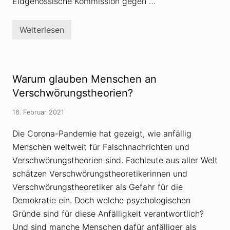
Eidgenössische Kommission gegen …
e
s
t
c
z
h
t
Weiterlesen
ä
R
f
a
t
s
e
s
m
i
i
s
Warum glauben Menschen an
t
m
d
u
Verschwörungstheorien?
e
s
r
-
16. Februar 2021
A
K
n
o
g
m
Die Corona-Pandemie hat gezeigt, wie anfällig
s
m
Menschen weltweit für Falschnachrichten und
t
i
s
Verschwörungstheorien sind. Fachleute aus aller Welt
s
i
schätzen Verschwörungstheoretikerinnen und
o
Verschwörungstheoretiker als Gefahr für die
n
b
Demokratie ein. Doch welche psychologischen
e
Gründe sind für diese Anfälligkeit verantwortlich?
s
o
Und sind manche Menschen dafür anfälliger als