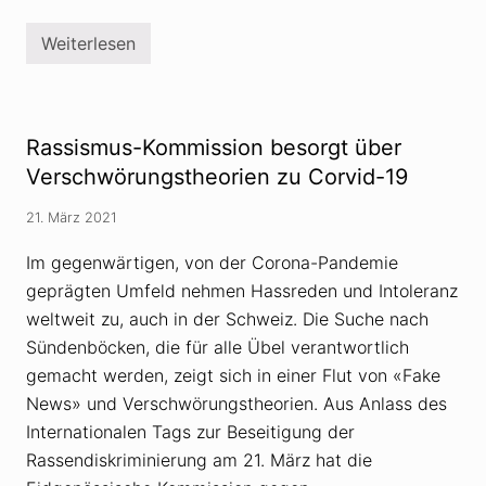
m
d
e
m
n
Weiterlesen
a
V
z
n
e
u
n
r
h
s
a
c
t
h
Rassismus-Kommission besorgt über
s
w
i
ö
Verschwörungstheorien zu Corvid-19
c
r
h
u
i
21. März 2021
n
n
g
d
s
Im gegenwärtigen, von der Corona-Pandemie
i
t
e
geprägten Umfeld nehmen Hassreden und Intoleranz
h
T
e
weltweit zu, auch in der Schweiz. Die Suche nach
ü
o
r
r
Sündenböcken, die für alle Übel verantwortlich
k
i
e
gemacht werden, zeigt sich in einer Flut von «Fake
e
i
n
News» und Verschwörungstheorien. Aus Anlass des
a
f
b
Internationalen Tags zur Beseitigung der
ü
g
r
Rassendiskriminierung am 21. März hat die
e
G
s
e