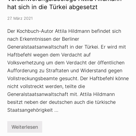
t
i
s
hat sich in die Türkei abgesetzt
m
u
27. März 2021
s
f
o
Der Kochbuch-Autor Attila Hildmann befindet sich
r
nach Erkenntnissen der Berliner
s
c
Generalstaatsanwaltschaft in der Türkei. Er wird mit
h
e
Haftbefehl wegen dem Verdacht auf
r
Volksverhetzung um dem Verdacht der öffentlichen
i
n
Aufforderung zu Straftaten und Widerstand gegen
J
Vollstreckungsbeamte gesucht. Der Haftbefehl könne
u
l
nicht vollstreckt werden, teilte die
i
a
Generalstaatsanwaltschaft mit. Attila Hildmann
E
besitzt neben der deutschen auch die türkische
b
n
Staatsangehörigkeit …
e
r
:
Weiterlesen
V
V
e
e