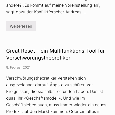
r
g
andere? „Es kommt auf meine Voreinstellung an“,
t
sagt dazu der Konfliktforscher Andreas …
ü
b
e
r
Weiterlesen
W
V
a
e
r
r
u
s
m
c
g
h
Great Reset – ein Multifunktions-Tool für
l
w
a
Verschwörungstheoretiker
ö
u
r
b
u
8. Februar 2021
e
n
n
g
M
Verschwörungstheoretiker verstehen sich
s
e
t
ausgezeichnet darauf, Ängste zu schüren vor
n
h
s
e
Ereignissen, die sie selbst erfunden haben. Das ist
c
o
h
quasi ihr «Geschäftsmodell». Und wie im
r
e
i
Geschäftsleben auch, muss immer wieder ein neues
n
e
a
n
Produkt auf den Markt kommen. Oder ein altes in
n