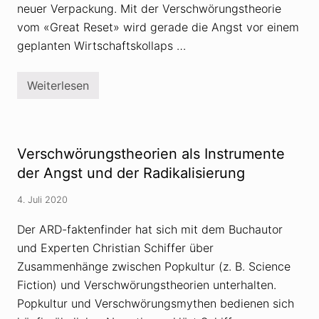
z
neuer Verpackung. Mit der Verschwörungstheorie
V
u
e
C
vom «Great Reset» wird gerade die Angst vor einem
r
o
s
geplanten Wirtschaftskollaps …
r
c
v
h
i
w
d
Weiterlesen
ö
G
-
r
r
1
u
e
9
n
a
g
t
s
R
Verschwörungstheorien als Instrumente
t
e
h
s
der Angst und der Radikalisierung
e
e
o
t
4. Juli 2020
r
–
i
e
e
i
Der ARD-faktenfinder hat sich mit dem Buchautor
n
n
und Experten Christian Schiffer über
?
M
u
Zusammenhänge zwischen Popkultur (z. B. Science
l
t
Fiction) und Verschwörungstheorien unterhalten.
i
Popkultur und Verschwörungsmythen bedienen sich
f
u