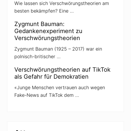
d
Wie lassen sich Verschwörungstheorien am
e
besten bekämpfen? Eine …
r
R
a
Zygmunt Bauman:
d
Gedankenexperiment zu
i
k
Verschwörungstheorien
a
l
Zygmunt Bauman (1925 – 2017) war ein
i
s
polnisch-britischer …
i
e
r
Verschwörungstheorien auf TikTok
u
als Gefahr für Demokratien
n
g
«Junge Menschen vertrauen auch wegen
Fake-News auf TikTok dem …