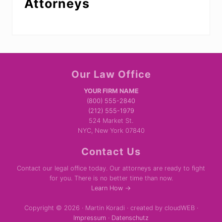
Attorneys
Site
Our Law Office
Footer
YOUR FIRM NAME
(800) 555-2840
(212) 555-1979
524 Market St.
NYC, New York 07840
Contact Us
Contact our legal office today. Our attorneys are ready to fight
for you. There is no better time than now.
Learn How →
Copyright © 2026 · Martin Koradi · created by cloudWEB ·
Impressum
·
Datenschutz