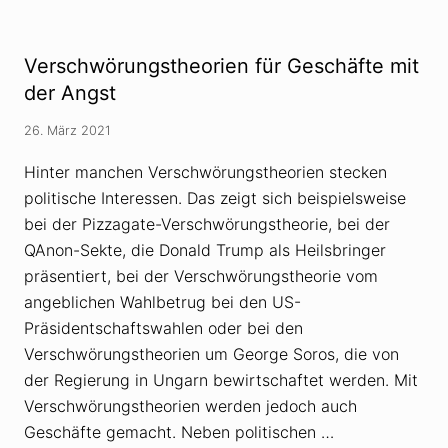
r
r
s
s
c
c
h
h
Verschwörungstheorien für Geschäfte mit
w
w
ö
ö
der Angst
r
r
u
u
n
26. März 2021
n
g
g
s
s
Hinter manchen Verschwörungstheorien stecken
t
i
h
politische Interessen. Das zeigt sich beispielsweise
d
e
e
bei der Pizzagate-Verschwörungstheorie, bei der
o
o
r
l
QAnon-Sekte, die Donald Trump als Heilsbringer
i
o
e
präsentiert, bei der Verschwörungstheorie vom
g
n
e
angeblichen Wahlbetrug bei den US-
i
A
m
Präsidentschaftswahlen oder bei den
t
N
t
Verschwörungstheorien um George Soros, die von
e
i
t
l
der Regierung in Ungarn bewirtschaftet werden. Mit
z
a
n
Verschwörungstheorien werden jedoch auch
H
e
i
Geschäfte gemacht. Neben politischen …
h
l