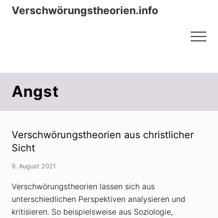
Menu
Zum
Zur
Verschwörungstheorien.info
Inhalt
Seitenspalte
Beiträge zu Merkmalen, Funktionen
springen
springen
Menu
und Risiken konspirationistischen
Denkens
Angst
Verschwörungstheorien aus christlicher
Sicht
9. August 2021
Verschwörungstheorien lassen sich aus
unterschiedlichen Perspektiven analysieren und
kritisieren. So beispielsweise aus Soziologie,