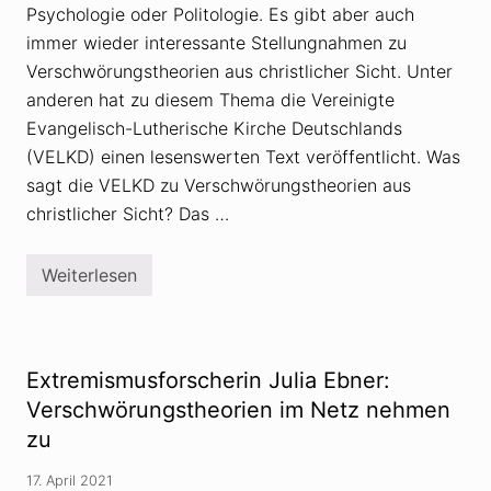
Psychologie oder Politologie. Es gibt aber auch
immer wieder interessante Stellungnahmen zu
Verschwörungstheorien aus christlicher Sicht. Unter
anderen hat zu diesem Thema die Vereinigte
Evangelisch-Lutherische Kirche Deutschlands
(VELKD) einen lesenswerten Text veröffentlicht. Was
sagt die VELKD zu Verschwörungstheorien aus
christlicher Sicht? Das …
Weiterlesen
V
e
r
s
c
h
Extremismusforscherin Julia Ebner:
w
ö
Verschwörungstheorien im Netz nehmen
r
zu
u
n
g
17. April 2021