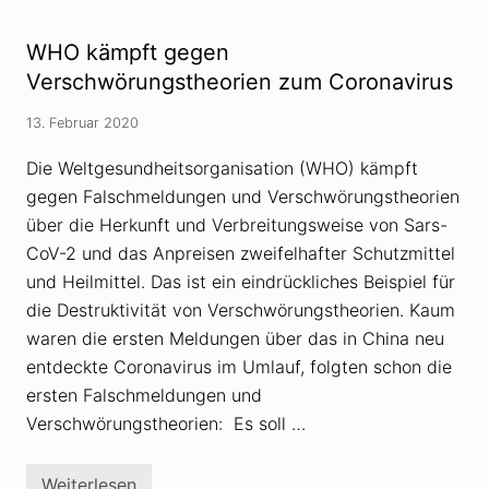
T
e
e
o
r
r
WHO kämpft gegen
r
i
o
Verschwörungstheorien zum Coronavirus
e
r
n
t
u
13. Februar 2020
a
n
t
d
v
Die Weltgesundheitsorganisation (WHO) kämpft
G
o
e
gegen Falschmeldungen und Verschwörungstheorien
n
r
H
ü
über die Herkunft und Verbreitungsweise von Sars-
a
c
n
CoV-2 und das Anpreisen zweifelhafter Schutzmittel
h
a
t
und Heilmittel. Das ist ein eindrückliches Beispiel für
u
e
u
u
die Destruktivität von Verschwörungstheorien. Kaum
n
m
waren die ersten Meldungen über das in China neu
d
d
d
a
entdeckte Coronavirus im Umlauf, folgten schon die
i
s
e
ersten Falschmeldungen und
n
W
e
Verschwörungstheorien: Es soll …
e
u
l
e
t
C
d
o
Weiterlesen