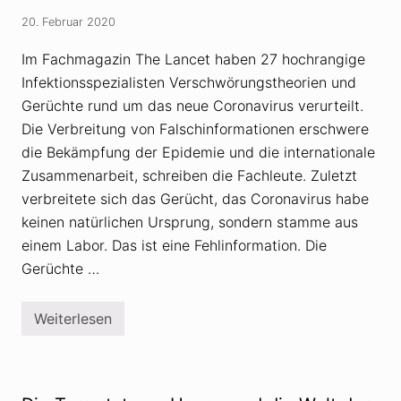
i
H
t
a
20. Februar 2020
s
m
e
p
l
Im Fachmagazin The Lancet haben 27 hochrangige
s
b
h
Infektionsspezialisten Verschwörungstheorien und
s
i
t
r
Gerüchte rund um das neue Coronavirus verurteilt.
g
e
Die Verbreitung von Falschinformationen erschwere
e
:
b
V
die Bekämpfung der Epidemie und die internationale
a
e
u
r
Zusammenarbeit, schreiben die Fachleute. Zuletzt
t
s
verbreitete sich das Gerücht, das Coronavirus habe
e
c
r
h
keinen natürlichen Ursprung, sondern stamme aus
R
w
a
einem Labor. Das ist eine Fehlinformation. Die
ö
k
r
Gerüchte …
e
u
t
n
e
g
s
Weiterlesen
F
t
o
h
r
e
s
o
c
r
h