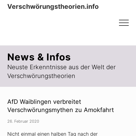
Menu
Zum
Zur
Verschwörungstheorien.info
Inhalt
Seitenspalte
Beiträge zu Merkmalen, Funktionen
springen
springen
Menu
und Risiken konspirationistischen
Denkens
News & Infos
Neuste Erkenntnisse aus der Welt der
Verschwörungstheorien
AfD Waiblingen verbreitet
Verschwörungsmythen zu Amokfahrt
26. Februar 2020
Nicht einmal einen halben Tag nach der