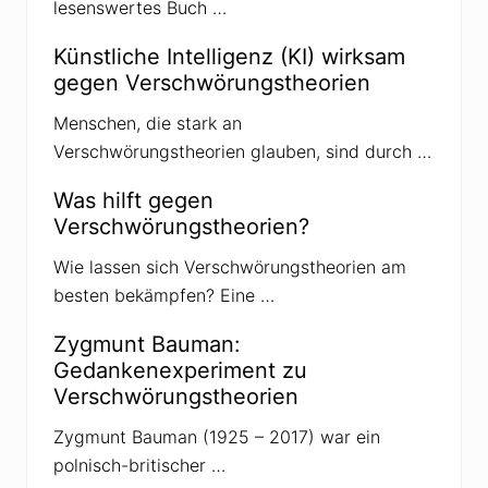
h
lesenswertes Buch …
e
o
Künstliche Intelligenz (KI) wirksam
r
i
gegen Verschwörungstheorien
e
n
Menschen, die stark an
z
u
Verschwörungstheorien glauben, sind durch …
m
C
o
Was hilft gegen
r
Verschwörungstheorien?
o
n
a
Wie lassen sich Verschwörungstheorien am
v
besten bekämpfen? Eine …
i
r
u
Zygmunt Bauman:
s
Gedankenexperiment zu
Verschwörungstheorien
Zygmunt Bauman (1925 – 2017) war ein
polnisch-britischer …