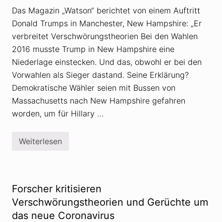
M
a
i
s
Das Magazin „Watson“ berichtet von einem Auftritt
k
s
Donald Trumps in Manchester, New Hampshire: „Er
e
a
H
n
verbreitet Verschwörungstheorien Bei den Wahlen
u
V
g
2016 musste Trump in New Hampshire eine
e
h
r
Niederlage einstecken. Und das, obwohl er bei den
e
s
s
c
Vorwahlen als Sieger dastand. Seine Erklärung?
s
h
Demokratische Wähler seien mit Bussen von
t
w
i
ö
Massachusetts nach New Hampshire gefahren
r
r
b
u
worden, um für Hillary …
t
n
b
g
e
s
Weiterlesen
i
t
T
T
h
r
e
e
u
s
o
m
t
r
p
f
i
i
Forscher kritisieren
l
e
n
u
n
N
Verschwörungstheorien und Gerüchte um
g
e
das neue Coronavirus
m
w