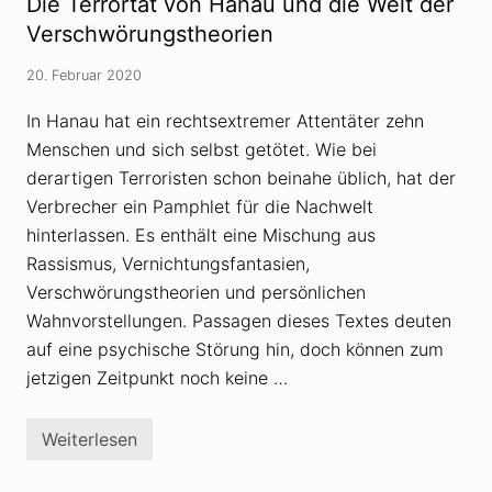
Die Terrortat von Hanau und die Welt der
i
e
e
r
Verschwörungstheorien
o
k
d
r
e
20. Februar 2020
i
r
t
L
i
In Hanau hat ein rechtsextremer Attentäter zehn
ü
s
g
Menschen und sich selbst getötet. Wie bei
i
e
e
derartigen Terroristen schon beinahe üblich, hat der
?
r
e
Verbrecher ein Pamphlet für die Nachwelt
n
hinterlassen. Es enthält eine Mischung aus
V
e
Rassismus, Vernichtungsfantasien,
r
Verschwörungstheorien und persönlichen
s
c
Wahnvorstellungen. Passagen dieses Textes deuten
h
w
auf eine psychische Störung hin, doch können zum
ö
jetzigen Zeitpunkt noch keine …
r
u
n
g
Weiterlesen
D
s
i
t
e
h