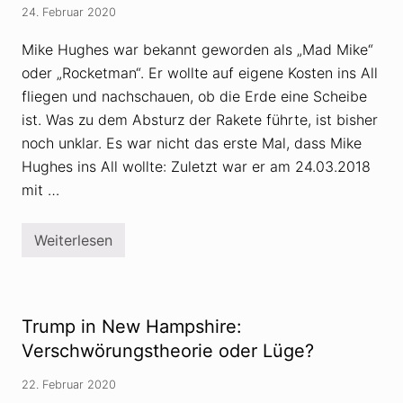
g
e
24. Februar 2020
t
n
:
z
A
Mike Hughes war bekannt geworden als „Mad Mike“
u
f
A
oder „Rocketman“. Er wollte auf eigene Kosten ins All
D
m
-
o
fliegen und nachschauen, ob die Erde eine Scheibe
W
k
ä
ist. Was zu dem Absturz der Rakete führte, ist bisher
f
h
a
noch unklar. Es war nicht das erste Mal, dass Mike
l
h
e
r
Hughes ins All wollte: Zuletzt war er am 24.03.2018
r
t
mit …
g
l
a
u
Weiterlesen
F
b
l
e
a
n
c
i
h
n
e
h
Trump in New Hampshire:
r
o
d
h
Verschwörungstheorie oder Lüge?
l
e
e
m
22. Februar 2020
r
M