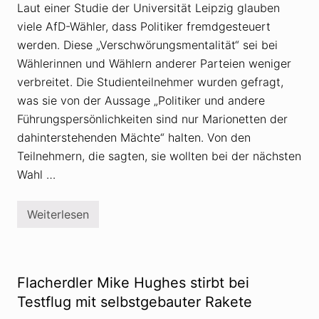
n
Laut einer Studie der Universität Leipzig glauben
v
viele AfD-Wähler, dass Politiker fremdgesteuert
e
r
werden. Diese „Verschwörungsmentalität“ sei bei
b
r
Wählerinnen und Wählern anderer Parteien weniger
e
verbreitet. Die Studienteilnehmer wurden gefragt,
i
t
was sie von der Aussage „Politiker und andere
e
Führungspersönlichkeiten sind nur Marionetten der
t
V
dahinterstehenden Mächte“ halten. Von den
e
r
Teilnehmern, die sagten, sie wollten bei der nächsten
s
Wahl …
c
h
w
ö
Weiterlesen
S
r
t
u
u
n
d
g
i
s
e
m
Flacherdler Mike Hughes stirbt bei
z
y
e
Testflug mit selbstgebauter Rakete
t
i
h