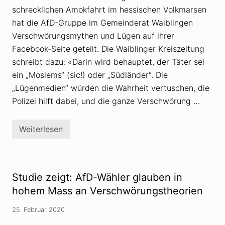
schrecklichen Amokfahrt im hessischen Volkmarsen
hat die AfD-Gruppe im Gemeinderat Waiblingen
Verschwörungsmythen und Lügen auf ihrer
Facebook-Seite geteilt. Die Waiblinger Kreiszeitung
schreibt dazu: «Darin wird behauptet, der Täter sei
ein „Moslems“ (sic!) oder „Südländer“. Die
„Lügenmedien“ würden die Wahrheit vertuschen, die
Polizei hilft dabei, und die ganze Verschwörung …
Weiterlesen
A
f
D
W
a
i
Studie zeigt: AfD-Wähler glauben in
b
l
hohem Mass an Verschwörungstheorien
i
n
25. Februar 2020
g
e