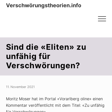
Menu
Zum
Zur
Verschwörungstheorien.info
Inhalt
Seitenspalte
Beiträge zu Merkmalen, Funktionen
springen
springen
Menu
und Risiken konspirationistischen
Denkens
Sind die «Eliten» zu
unfähig für
Verschwörungen?
11. November 2021
Moritz Moser hat im Portal «Vorarlberg oline» einen
Kommentar veröffentlicht mit dem Titel: «Zu unfähig
für Verschwörungen».