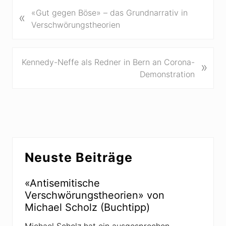
V
«Gut gegen Böse» – das Grundnarrativ in
«
o
Verschwörungstheorien
r
h
e
N
Kennedy-Neffe als Redner in Bern an Corona-
»
r
ä
Demonstration
i
c
g
h
e
s
r
t
B
e
Seitenspalte
e
r
Neuste Beiträge
i
B
t
e
r
«Antisemitische
i
a
Verschwörungstheorien» von
t
g
Michael Scholz (Buchtipp)
r
:
a
Michael Scholz hat ein ausgesprochen