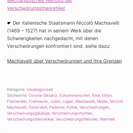
Mechanistisches Weltbild der
Verschwörungstheoretiker
☛ Der italienische Staatsmann Niccolò Machiavelli
(1469 – 1527) hat in seinem Werk über die
Schwierigkeiten nachgedacht, mit denen
Verschwörungen konfrontiert sind. siehe dazu:
Machiavelli über Verschwörungen und ihre Grenzen
Kategorie:
Uncategorized
Stichworte:
Corona-Diktatur
,
Echsenmenschen
,
Elite
,
Eliten
,
Flacherdler
,
Freimaurer
,
Juden
,
Lügen
,
Machiavelli
,
Medie
,
Niccolò
Machiavelli
,
Österreich
,
Pademie
,
Politik
,
Verschwörungen
,
Verschwörungsgläubige
,
Verschwörungsmythen
,
Verschwörungstheoretiker
,
Verschwörungstheorien
,
Wahrheit