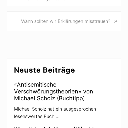
r
h
e
N
»
Wann sollten wir Erklärungen misstrauen?
r
ä
i
c
g
h
e
s
r
t
B
e
Seitenspalte
e
r
Neuste Beiträge
i
B
t
e
«Antisemitische
r
i
Verschwörungstheorien» von
a
t
Michael Scholz (Buchtipp)
g
r
:
a
Michael Scholz hat ein ausgesprochen
g
lesenswertes Buch …
: