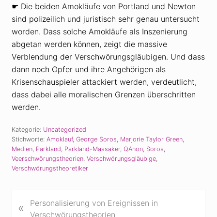
☛ Die beiden Amokläufe von Portland und Newton
sind polizeilich und juristisch sehr genau untersucht
worden. Dass solche Amokläufe als Inszenierung
abgetan werden können, zeigt die massive
Verblendung der Verschwörungsgläubigen. Und dass
dann noch Opfer und ihre Angehörigen als
Krisenschauspieler attackiert werden, verdeutlicht,
dass dabei alle moralischen Grenzen überschritten
werden.
Kategorie:
Uncategorized
Stichworte:
Amoklauf
,
George Soros
,
Marjorie Taylor Green
,
Medien
,
Parkland
,
Parkland-Massaker
,
QAnon
,
Soros
,
Veerschwörungstheorien
,
Verschwörungsgläubige
,
Verschwörungstheoretiker
V
Personalisierung von Ereignissen in
«
o
Verschwörungstheorien