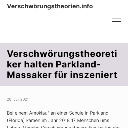
Menu
Zum
Zur
Verschwörungstheorien.info
Inhalt
Seitenspalte
Beiträge zu Merkmalen, Funktionen
springen
springen
Menu
und Risiken konspirationistischen
Denkens
Verschwörungstheoreti
ker halten Parkland-
Massaker für inszeniert
28. Juli 2021
Bei einem Amoklauf an einer Schule in Parkland
(Florida) kamen im Jahr 2018 17 Menschen ums
Leben. Manche Verschwörungstheoretiker halten das