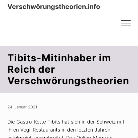
Menu
Zum
Zur
Verschwörungstheorien.info
Inhalt
Seitenspalte
Beiträge zu Merkmalen, Funktionen
springen
springen
Menu
und Risiken konspirationistischen
Denkens
Tibits-Mitinhaber im
Reich der
Verschwörungstheorien
24. Januar 2021
Die Gastro-Kette Tibits hat sich in der Schweiz mit
ihren Vegi-Restaurants in den letzten Jahren
erfolgreich ausgebreitet. Das Online-Magazin