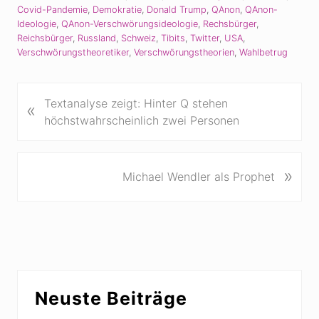
Covid-Pandemie
,
Demokratie
,
Donald Trump
,
QAnon
,
QAnon-
Ideologie
,
QAnon-Verschwörungsideologie
,
Rechsbürger
,
Reichsbürger
,
Russland
,
Schweiz
,
Tibits
,
Twitter
,
USA
,
Verschwörungstheoretiker
,
Verschwörungstheorien
,
Wahlbetrug
V
Textanalyse zeigt: Hinter Q stehen
«
o
höchstwahrscheinlich zwei Personen
r
h
e
N
»
Michael Wendler als Prophet
r
ä
i
c
g
h
e
s
r
t
B
e
Seitenspalte
e
r
Neuste Beiträge
i
B