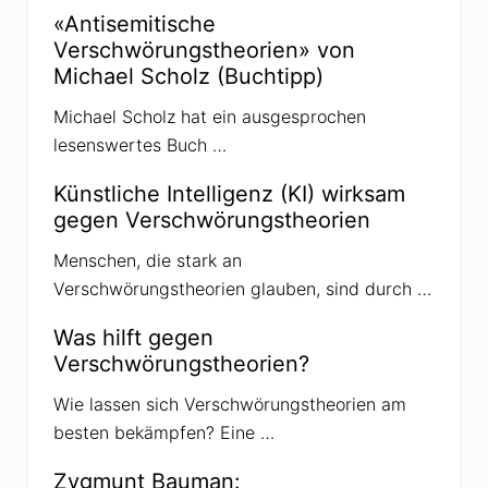
t
e
«Antisemitische
r
i
Verschwörungstheorien» von
a
t
Michael Scholz (Buchtipp)
g
r
:
a
Michael Scholz hat ein ausgesprochen
g
lesenswertes Buch …
:
Künstliche Intelligenz (KI) wirksam
gegen Verschwörungstheorien
Menschen, die stark an
Verschwörungstheorien glauben, sind durch …
Was hilft gegen
Verschwörungstheorien?
Wie lassen sich Verschwörungstheorien am
besten bekämpfen? Eine …
Zygmunt Bauman: