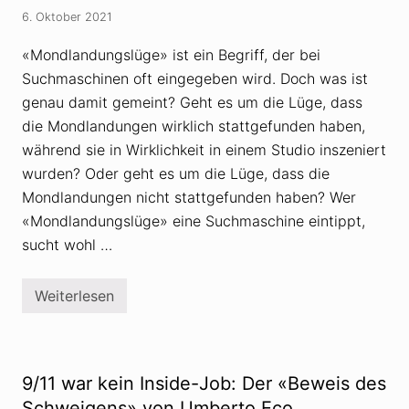
r
e
6. Oktober 2021
e
M
c
a
h
c
«Mondlandungslüge» ist ein Begriff, der bei
t
h
Suchmaschinen oft eingegeben wird. Doch was ist
s
t
e
a
genau damit gemeint? Geht es um die Lüge, dass
x
n
t
die Mondlandungen wirklich stattgefunden haben,
a
r
l
während sie in Wirklichkeit in einem Studio inszeniert
e
y
m
s
wurden? Oder geht es um die Lüge, dass die
e
e
Mondlandungen nicht stattgefunden haben? Wer
n
n
V
«Mondlandungslüge» eine Suchmaschine eintippt,
e
r
sucht wohl …
s
c
h
Weiterlesen
w
M
ö
o
r
n
u
d
n
l
g
a
9/11 war kein Inside-Job: Der «Beweis des
s
n
t
d
Schweigens» von Umberto Eco