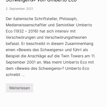
h
u
e
n
2. September 2021
o
g
r
s
i
l
Der italienische Schriftsteller, Philosoph,
e
ü
Medienwissenschaftler und Semiotiker Umberto
v
g
o
e
Eco (1932 – 2016) hat sich intensiv mit
m
–
«
w
Verschwörungen und Verschwörungstheorien
B
a
befasst. Er beschreibt in diesem Zusammenhang
e
s
v
i
einen «Beweis des Schweigens» und führt als
ö
s
l
Beispiel die Anschläge auf die Twin Towers am 11.
t
k
d
September 2001 an. Was meint Umberto Eco mit
e
a
r
m
dem «Beweis des Schweigens»? Umberto Eco
u
i
schreibt …
n
t
g
g
s
e
a
m
Weiterlesen
9
u
e
/
s
i
1
t
n
1
a
t
w
u
?