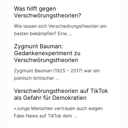
e
s
Was hilft gegen
S
Verschwörungstheorien?
c
h
w
Wie lassen sich Verschwörungstheorien am
e
besten bekämpfen? Eine …
i
g
e
Zygmunt Bauman:
n
s
Gedankenexperiment zu
»
Verschwörungstheorien
v
o
n
Zygmunt Bauman (1925 – 2017) war ein
U
polnisch-britischer …
m
b
e
Verschwörungstheorien auf TikTok
r
als Gefahr für Demokratien
t
o
E
«Junge Menschen vertrauen auch wegen
c
Fake-News auf TikTok dem …
o