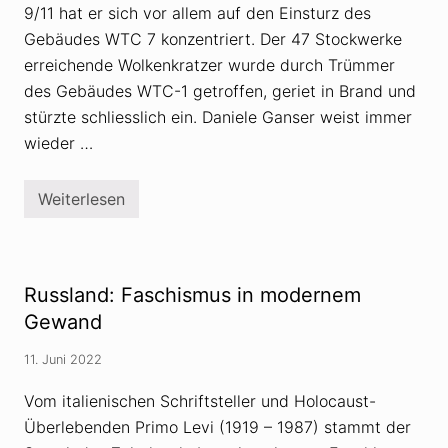
9/11 hat er sich vor allem auf den Einsturz des
Gebäudes WTC 7 konzentriert. Der 47 Stockwerke
erreichende Wolkenkratzer wurde durch Trümmer
des Gebäudes WTC-1 getroffen, geriet in Brand und
stürzte schliesslich ein. Daniele Ganser weist immer
wieder …
Weiterlesen
D
a
n
i
e
l
Russland: Faschismus in modernem
e
G
Gewand
a
n
11. Juni 2022
s
e
r
Vom italienischen Schriftsteller und Holocaust-
u
Überlebenden Primo Levi (1919 – 1987) stammt der
n
d