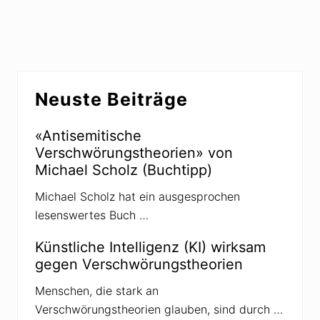
a
s
r
c
k
h
e
»
i
n
I
Seitenspalte
n
Neuste Beiträge
s
i
d
e
«Antisemitische
-
Verschwörungstheorien» von
J
o
Michael Scholz (Buchtipp)
b
:
Michael Scholz hat ein ausgesprochen
D
e
lesenswertes Buch …
r
«
B
Künstliche Intelligenz (KI) wirksam
e
gegen Verschwörungstheorien
w
e
i
Menschen, die stark an
s
Verschwörungstheorien glauben, sind durch …
d