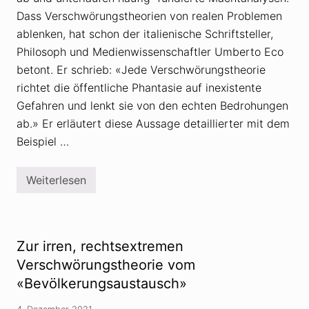
s
Dass Verschwörungstheorien von realen Problemen
m
u
ablenken, hat schon der italienische Schriftsteller,
s
Philosoph und Medienwissenschaftler Umberto Eco
i
n
betont. Er schrieb: «Jede Verschwörungstheorie
m
richtet die öffentliche Phantasie auf inexistente
o
d
Gefahren und lenkt sie von den echten Bedrohungen
e
r
ab.» Er erläutert diese Aussage detaillierter mit dem
n
Beispiel …
e
m
G
e
Weiterlesen
V
w
e
a
r
n
s
d
c
h
Zur irren, rechtsextremen
w
ö
Verschwörungstheorie vom
r
«Bevölkerungsaustausch»
u
n
g