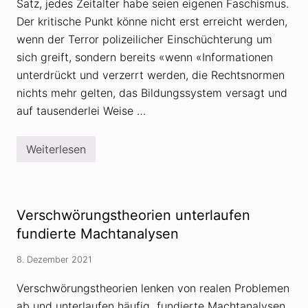
Satz, jedes Zeitalter habe seien eigenen Faschismus.
d
i
Der kritische Punkt könne nicht erst erreicht werden,
e
wenn der Terror polizeilicher Einschüchterung um
B
B
sich greift, sondern bereits «wenn «Informationen
C
unterdrückt und verzerrt werden, die Rechtsnormen
-
M
nichts mehr gelten, das Bildungssystem versagt und
e
l
auf tausenderlei Weise …
d
u
n
Weiterlesen
g
R
z
u
u
s
W
s
T
l
C
a
Verschwörungstheorien unterlaufen
7
n
d
fundierte Machtanalysen
:
F
8. Dezember 2021
a
s
c
Verschwörungstheorien lenken von realen Problemen
h
ab und unterlaufen häufig fundierte Machtanalysen.
i