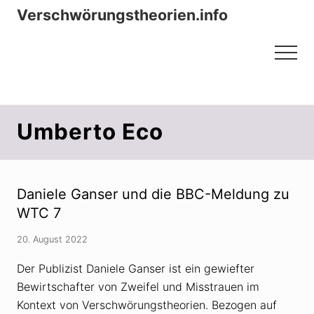
Menu
Zum
Zur
Verschwörungstheorien.info
Inhalt
Seitenspalte
Beiträge zu Merkmalen, Funktionen
springen
springen
Menu
und Risiken konspirationistischen
Denkens
Umberto Eco
Daniele Ganser und die BBC-Meldung zu
WTC 7
20. August 2022
Der Publizist Daniele Ganser ist ein gewiefter
Bewirtschafter von Zweifel und Misstrauen im
Kontext von Verschwörungstheorien. Bezogen auf