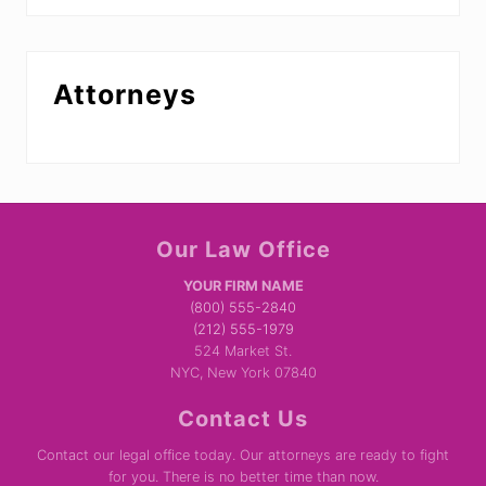
Attorneys
Site
Our Law Office
Footer
YOUR FIRM NAME
(800) 555-2840
(212) 555-1979
524 Market St.
NYC, New York 07840
Contact Us
Contact our legal office today. Our attorneys are ready to fight
for you. There is no better time than now.