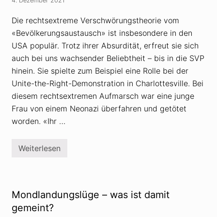
4. Dezember 2021
s
t
Die rechtsextreme Verschwörungstheorie vom
h
e
«Bevölkerungsaustausch» ist insbesondere in den
o
r
USA populär. Trotz ihrer Absurdität, erfreut sie sich
i
auch bei uns wachsender Beliebtheit – bis in die SVP
e
n
hinein. Sie spielte zum Beispiel eine Rolle bei der
u
n
Unite-the-Right-Demonstration in Charlottesville. Bei
t
diesem rechtsextremen Aufmarsch war eine junge
e
r
Frau von einem Neonazi überfahren und getötet
l
worden. «Ihr …
a
u
f
e
Weiterlesen
Z
n
u
f
r
u
i
n
r
d
r
i
Mondlandungslüge – was ist damit
e
e
n
gemeint?
r
,
t