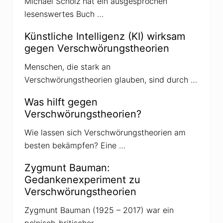
Michael Scholz hat ein ausgesprochen
g
lesenswertes Buch …
:
Künstliche Intelligenz (KI) wirksam
gegen Verschwörungstheorien
Menschen, die stark an
Verschwörungstheorien glauben, sind durch …
Was hilft gegen
Verschwörungstheorien?
Wie lassen sich Verschwörungstheorien am
besten bekämpfen? Eine …
Zygmunt Bauman:
Gedankenexperiment zu
Verschwörungstheorien
Zygmunt Bauman (1925 – 2017) war ein
polnisch-britischer …