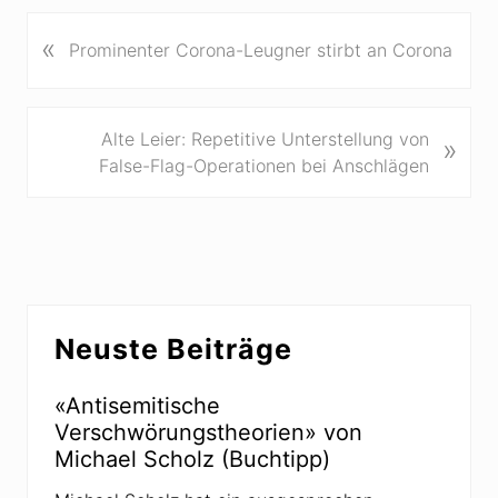
«
V
Prominenter Corona-Leugner stirbt an Corona
o
r
h
N
Alte Leier: Repetitive Unterstellung von
»
e
ä
False-Flag-Operationen bei Anschlägen
r
c
i
h
g
s
e
t
r
e
B
Seitenspalte
r
e
Neuste Beiträge
B
i
e
t
«Antisemitische
i
r
Verschwörungstheorien» von
t
a
Michael Scholz (Buchtipp)
r
g
a
: