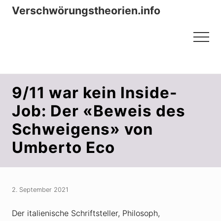
Menu
Zum
Zur
Verschwörungstheorien.info
Inhalt
Seitenspalte
Beiträge zu Merkmalen, Funktionen
springen
springen
Menu
und Risiken konspirationistischen
Denkens
9/11 war kein Inside-
Job: Der «Beweis des
Schweigens» von
Umberto Eco
2. September 2021
Der italienische Schriftsteller, Philosoph,