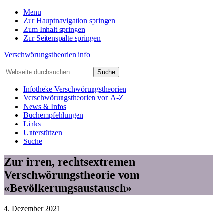
Menu
Zur Hauptnavigation springen
Zum Inhalt springen
Zur Seitenspalte springen
Verschwörungstheorien.info
Beiträge
Webseite
zu
durchsuchen
Merkmalen,
Infotheke Verschwörungstheorien
Funktionen
Verschwörungstheorien von A-Z
und
News & Infos
Risiken
Buchempfehlungen
konspirationistischen
Links
Denkens
Unterstützen
Suche
Zur irren, rechtsextremen
Verschwörungstheorie vom
«Bevölkerungsaustausch»
4. Dezember 2021