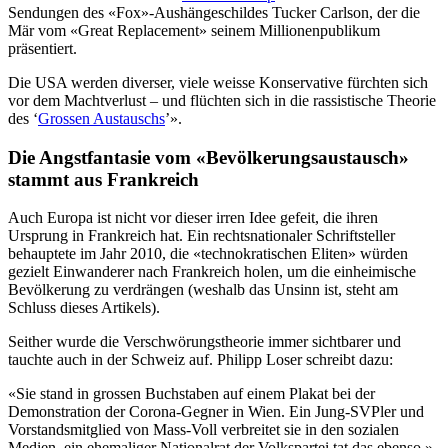
Sendungen des «Fox»-Aushängeschildes Tucker Carlson, der die
Mär vom «Great Replacement» seinem Millionenpublikum
präsentiert.
Die USA werden diverser, viele weisse Konservative fürchten sich
vor dem Machtverlust – und flüchten sich in die rassistische Theorie
des ‘
Grossen Austauschs
’».
Die Angstfantasie vom «Bevölkerungsaustausch»
stammt aus Frankreich
Auch Europa ist nicht vor dieser irren Idee gefeit, die ihren
Ursprung in Frankreich hat. Ein rechtsnationaler Schriftsteller
behauptete im Jahr 2010, die «technokratischen Eliten» würden
gezielt Einwanderer nach Frankreich holen, um die einheimische
Bevölkerung zu verdrängen (weshalb das Unsinn ist, steht am
Schluss dieses Artikels).
Seither wurde die Verschwörungstheorie immer sichtbarer und
tauchte auch in der Schweiz auf. Philipp Loser schreibt dazu:
«Sie stand in grossen Buchstaben auf einem Plakat bei der
Demonstration der Corona-Gegner in Wien. Ein Jung-SVPler und
Vorstandsmitglied von Mass-Voll verbreitet sie in den sozialen
Medien, ein ehemaliger Nationalrat der Volkspartei tat das ebenso.»