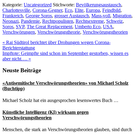
Kategorie:
Uncategorized
Stichworte:
Bevölkerungsaustausch
,
Charlottesville
,
Corona-Gegner
,
Eco
,
Elite
,
Europa
,
Feindbild
,
Frankreich
,
George Soros
,
grosser Austausch
,
Mass-voll
,
Migration
,
Neonazi
,
Pandemie
,
Rechtpopulisten
,
Rechtsextreme
,
Schweiz
,
Soros
,
SVP
,
The Great Replacement
,
Umberto Eco
,
USA
,
Verschwörungen
,
Verschwörungstheorie
,
Verschwörungstheorien
Vorheriger
«
Rai Südtirol berichtet über Drohungen wegen Corona-
Beitrag:
Berichterstattung
Nächster
Impftote: Geimpfte sind schon im September gestorben, wissen es
Beitrag:
aber nicht….
»
Seitenspalte
Neuste Beiträge
«Antisemitische Verschwörungstheorien» von Michael Scholz
(Buchtipp)
Michael Scholz hat ein ausgesprochen lesenswertes Buch …
Künstliche Intelligenz (KI) wirksam gegen
Verschwörungstheorien
Menschen, die stark an Verschwörungstheorien glauben, sind durch
…