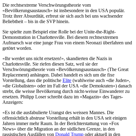
Die rechtsextreme Verschwörungstheorie vom
«Bevölkerungsaustausch» ist insbesondere in den USA populär.
Trotz ihrer Absurdität, erfreut sie sich auch bei uns wachsender
Beliebtheit – bis in die SVP hinein.
Sie spielte zum Beispiel eine Rolle bei der Unite-the-Right-
Demonstration in Charlottesville. Bei diesem rechtsextremen
Aufmarsch war eine junge Frau von einem Neonazi überfahren und
getötet worden.
«Ihr werdet uns nicht ersetzen!», skandierten die Nazis in
Charlottesville. Sie riefen diesen Satz, weil sie der
Verschwörungstheorie vom «Bevölkerungsaustausch» (The Great
Replacement) anhängen. Dabei handelt es sich um die fixe
Vorstellung, dass die politische
Elite
(wahlweise auch «die Juden»,
«die Globalisten» oder im Fall der USA «die Demokraten») danach
strebt, die weisse Bevölkerung durch nicht-weisse Einwanderer zu
ersetzen. Philipp Loser schreibt dazu im «Magazin» des Tages-
Anzeigers:
«Es ist die ausfabulierte Urangst des weissen Mannes. Die
offensichtlich abstruse Vorstellung erhält in den USA seit einigen
Jahren immer mehr Raum. In der Berichterstattung von «Fox
News» über die Migration an der südlichen Grenze, in den
rassistischen Ausfällen von
Donald Trump
oder aktuell in den