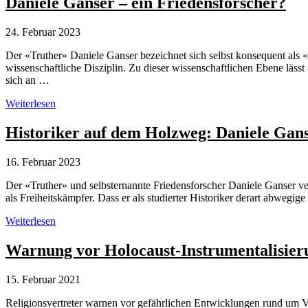
Daniele Ganser – ein Friedensforscher?
Rostock
stösst
24. Februar 2023
auf
scharfe
Der «Truther» Daniele Ganser bezeichnet sich selbst konsequent als «Fr
Kritik
wissenschaftliche Disziplin. Zu dieser wissenschaftlichen Ebene lässt 
sich an …
Daniele
Weiterlesen
Ganser
–
Historiker auf dem Holzweg: Daniele Ganse
ein
Friedensforscher?
16. Februar 2023
Der «Truther» und selbsternannte Friedensforscher Daniele Ganser verg
als Freiheitskämpfer. Dass er als studierter Historiker derart abweg
Historiker
Weiterlesen
auf
dem
Warnung vor Holocaust-Instrumentalisier
Holzweg:
Daniele
15. Februar 2021
Ganser
vergleicht
Religionsvertreter warnen vor gefährlichen Entwicklungen rund u
sich