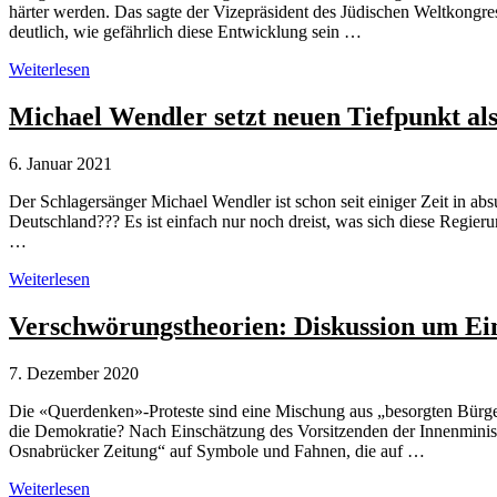
härter werden. Das sagte der Vizepräsident des Jüdischen Weltkongre
mit
deutlich, wie gefährlich diese Entwicklung sein …
Sophie
Scholl
Warnung
Weiterlesen
vor
Holocaust-
Michael Wendler setzt neuen Tiefpunkt al
Instrumentalisierung
und
6. Januar 2021
Verschwörungstheorien
Der Schlagersänger Michael Wendler ist schon seit einiger Zeit in ab
Deutschland??? Es ist einfach nur noch dreist, was sich diese Regi
…
Michael
Weiterlesen
Wendler
setzt
Verschwörungstheorien: Diskussion um 
neuen
Tiefpunkt
7. Dezember 2020
als
Verschwörungstheoretiker
Die «Querdenken»-Proteste sind eine Mischung aus „besorgten Bürg
die Demokratie? Nach Einschätzung des Vorsitzenden der Innenministe
Osnabrücker Zeitung“ auf Symbole und Fahnen, die auf …
Verschwörungstheorien:
Weiterlesen