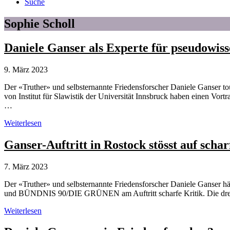
Suche
Sophie Scholl
Daniele Ganser als Experte für pseudowis
9. März 2023
Der «Truther» und selbsternannte Friedensforscher Daniele Ganser t
von Institut für Slawistik der Universität Innsbruck haben einen Vo
…
Daniele
Weiterlesen
Ganser
als
Ganser-Auftritt in Rostock stösst auf schar
Experte
für
7. März 2023
pseudowissenschaftliche
Verführung
Der «Truther» und selbsternannte Friedensforscher Daniele Ganser hä
und BÜNDNIS 90/DIE GRÜNEN am Auftritt scharfe Kritik. Die drei Fr
Ganser-
Weiterlesen
Auftritt
in