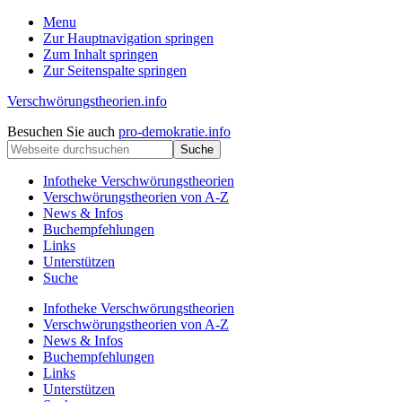
Menu
Zur Hauptnavigation springen
Zum Inhalt springen
Zur Seitenspalte springen
Verschwörungstheorien.info
Beiträge
Kopfzeile
Besuchen Sie auch
pro-demokratie.info
zu
Webseite
rechts
Merkmalen,
durchsuchen
Funktionen
Infotheke Verschwörungstheorien
und
Verschwörungstheorien von A-Z
Risiken
News & Infos
konspirationistischen
Buchempfehlungen
Denkens
Links
Unterstützen
Suche
Infotheke Verschwörungstheorien
Verschwörungstheorien von A-Z
News & Infos
Buchempfehlungen
Links
Unterstützen