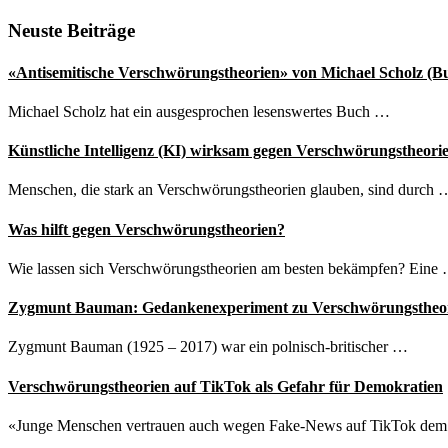
Diskussion
um
Seitenspalte
Neuste Beiträge
Einordnung
der
«Antisemitische Verschwörungstheorien» von Michael Scholz (B
„Querdenken“-
Bewegung
Michael Scholz hat ein ausgesprochen lesenswertes Buch …
Künstliche Intelligenz (KI) wirksam gegen Verschwörungstheori
Menschen, die stark an Verschwörungstheorien glauben, sind durch 
Was hilft gegen Verschwörungstheorien?
Wie lassen sich Verschwörungstheorien am besten bekämpfen? Eine
Zygmunt Bauman: Gedankenexperiment zu Verschwörungstheo
Zygmunt Bauman (1925 – 2017) war ein polnisch-britischer …
Verschwörungstheorien auf TikTok als Gefahr für Demokratien
«Junge Menschen vertrauen auch wegen Fake-News auf TikTok de