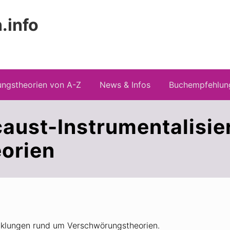
.info
Kopfz
 Risiken konspirationistischen Denkens
recht
ngstheorien von A-Z
News & Infos
Buchempfehlun
aust-Instrumentalisie
orien
icklungen rund um Verschwörungstheorien.