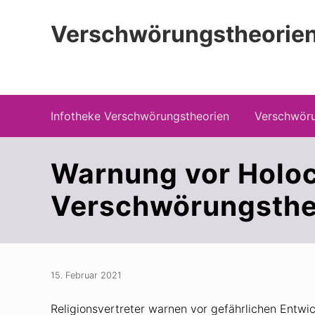
Zur
Zum
Zur
Hauptnavigation
Inhalt
Seitenspalte
Verschwörungstheorien
springen
springen
springen
Beiträge zu Merkmalen, Funktionen und
Infotheke Verschwörungstheorien
Verschwöru
Warnung vor Holoc
Verschwörungsthe
15. Februar 2021
Religionsvertreter warnen vor gefährlichen Entw