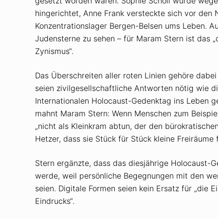
gesetzt worden waren. Sophie Scholl wurde wege
hingerichtet, Anne Frank versteckte sich vor den 
Konzentrationslager Bergen-Belsen ums Leben. A
Judensterne zu sehen – für Maram Stern ist das „
Zynismus“.
Das Überschreiten aller roten Linien gehöre dabei
seien zivilgesellschaftliche Antworten nötig w
Internationalen Holocaust-Gedenktag ins Leben geru
mahnt Maram Stern: Wenn Menschen zum Beispiel 
„nicht als Kleinkram abtun, der den bürokratisch
Hetzer, dass sie Stück für Stück kleine Freiräume f
Stern ergänzte, dass das diesjährige Holocaust
werde, weil persönliche Begegnungen mit den we
seien. Digitale Formen seien kein Ersatz für „die 
Eindrucks“.