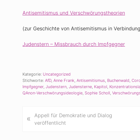
Antisemitismus und Verschwörungstheorien
(zur Geschichte von Antisemitismus in Verbindun
Judenstern – Missbrauch durch Impfgegner
Kategorie:
Uncategorized
Stichworte:
AfD
,
Anne Frank
,
Antisemitismus
,
Buchenwald
,
Cor
Impfgegner
,
Judenstern
,
Judensterne
,
Kapitol
,
Konzentrationsl
QAnon-Verschwörungsideologie
,
Sophie Scholl
,
Verschwörung
V
Appell für Demokratie und Dialog
«
o
veröffentlicht
r
h