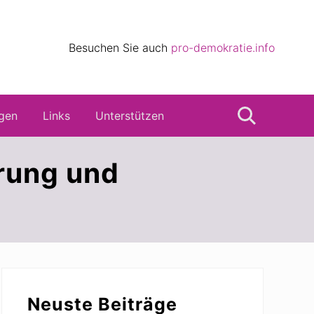
eile
Besuchen Sie auch
pro-demokratie.info
s
gen
Links
Unterstützen
Suche
rung und
Seitenspalte
Neuste Beiträge