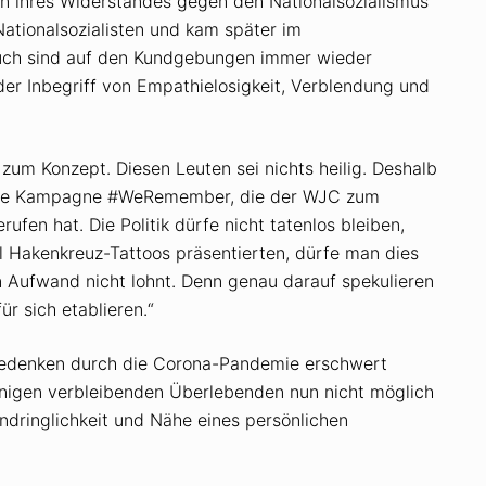
n ihres Widerstandes gegen den Nationalsozialismus
Nationalsozialisten und kam später im
uch sind auf den Kundgebungen immer wieder
der Inbegriff von Empathielosigkeit, Verblendung und
 zum Konzept. Diesen Leuten sei nichts heilig. Deshalb
ie die Kampagne #WeRemember, die der WJC zum
fen hat. Die Politik dürfe nicht tatenlos bleiben,
Hakenkreuz-Tattoos präsentierten, dürfe man dies
en Aufwand nicht lohnt. Denn genau darauf spekulieren
ür sich etablieren.“
-Gedenken durch die Corona-Pandemie erschwert
nigen verbleibenden Überlebenden nun nicht möglich
Eindringlichkeit und Nähe eines persönlichen