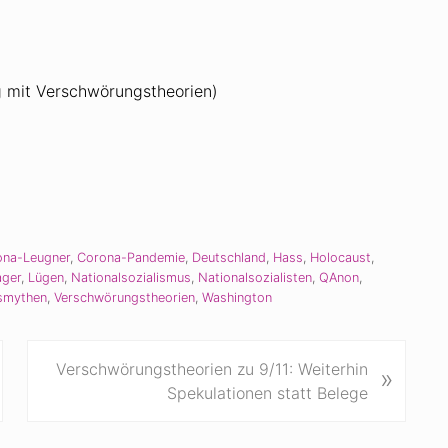
g mit Verschwörungstheorien)
ona-Leugner
,
Corona-Pandemie
,
Deutschland
,
Hass
,
Holocaust
,
ager
,
Lügen
,
Nationalsozialismus
,
Nationalsozialisten
,
QAnon
,
smythen
,
Verschwörungstheorien
,
Washington
N
Verschwörungstheorien zu 9/11: Weiterhin
»
ä
Spekulationen statt Belege
c
h