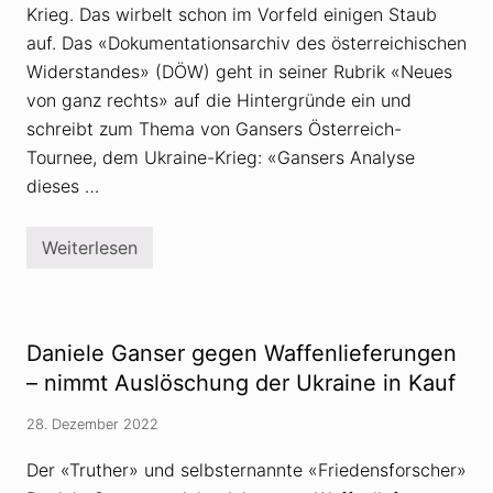
Krieg. Das wirbelt schon im Vorfeld einigen Staub
auf. Das «Dokumentationsarchiv des österreichischen
Widerstandes» (DÖW) geht in seiner Rubrik «Neues
von ganz rechts» auf die Hintergründe ein und
schreibt zum Thema von Gansers Österreich-
Tournee, dem Ukraine-Krieg: «Gansers Analyse
dieses …
Weiterlesen
Ö
s
t
e
r
r
Daniele Ganser gegen Waffenlieferungen
e
i
– nimmt Auslöschung der Ukraine in Kauf
c
h
28. Dezember 2022
:
D
a
Der «Truther» und selbsternannte «Friedensforscher»
n