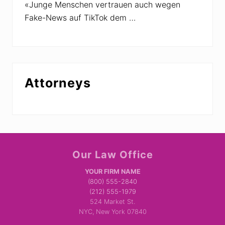
a
«Junge Menschen vertrauen auch wegen
i
Fake-News auf TikTok dem …
n
e
Attorneys
Site
Our Law Office
Footer
YOUR FIRM NAME
(800) 555-2840
(212) 555-1979
524 Market St.
NYC, New York 07840