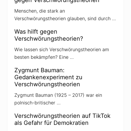
d
a
Menschen, die stark an
v
o
Verschwörungstheorien glauben, sind durch …
m
«
M
Was hilft gegen
a
Verschwörungstheorien?
j
d
a
Wie lassen sich Verschwörungstheorien am
n
besten bekämpfen? Eine …
-
P
u
Zygmunt Bauman:
t
Gedankenexperiment zu
s
c
Verschwörungstheorien
h
»
Zygmunt Bauman (1925 – 2017) war ein
i
n
polnisch-britischer …
d
e
r
Verschwörungstheorien auf TikTok
U
als Gefahr für Demokratien
k
r