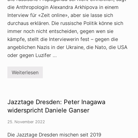
K
g
die Anthropologin Alexandra Arkhipova in einem
r
e
i
g
Interview für «Zeit online», aber sie lasse sich
e
e
g
n
durchaus erklären. Die russische Politik könne sich
W
immer noch nicht entscheiden, gegen wen sie
a
f
kämpfe, stellt die Interviewerin fest – gegen die
f
angeblichen Nazis in der Ukraine, die Nato, die USA
e
n
oder gegen Luzifer …
l
i
e
f
Weiterlesen
R
e
u
r
s
u
s
n
l
g
a
Jazztage Dresden: Peter Inagawa
e
n
n
d
widerspricht Daniele Ganser
–
:
n
V
i
25. November 2022
e
m
r
m
s
Die Jazztage Dresden mischen seit 2019
t