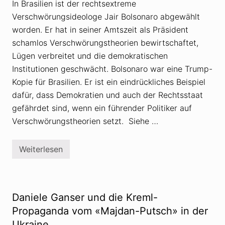
P
d
In Brasilien ist der rechtsextreme
r
e
Verschwörungsideologe Jair Bolsonaro abgewählt
o
n
p
:
worden. Er hat in seiner Amtszeit als Präsident
a
P
g
e
schamlos Verschwörungstheorien bewirtschaftet,
a
t
Lügen verbreitet und die demokratischen
n
e
d
r
Institutionen geschwächt. Bolsonaro war eine Trump-
a
I
Kopie für Brasilien. Er ist ein eindrückliches Beispiel
n
a
dafür, dass Demokratien und auch der Rechtsstaat
g
a
gefährdet sind, wenn ein führender Politiker auf
w
Verschwörungstheorien setzt. Siehe …
a
w
i
d
Weiterlesen
Z
e
u
r
r
s
A
p
b
r
w
i
Daniele Ganser und die Kreml-
a
c
h
Propaganda vom «Majdan-Putsch» in der
h
l
t
Ukraine
d