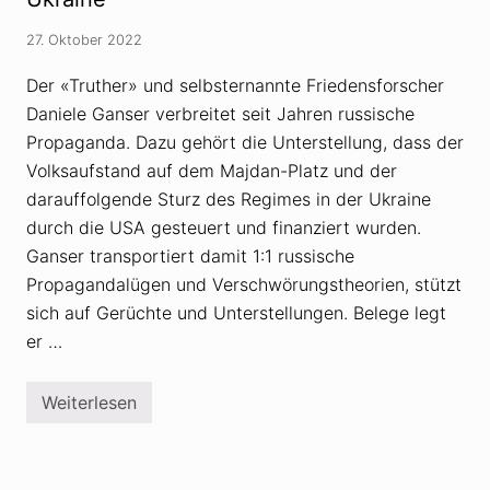
D
e
a
s
n
27. Oktober 2022
V
i
e
e
Der «Truther» und selbsternannte Friedensforscher
r
l
s
e
Daniele Ganser verbreitet seit Jahren russische
c
G
h
Propaganda. Dazu gehört die Unterstellung, dass der
a
w
n
Volksaufstand auf dem Majdan-Platz und der
ö
s
r
e
darauffolgende Sturz des Regimes in der Ukraine
u
r
n
durch die USA gesteuert und finanziert wurden.
g
Ganser transportiert damit 1:1 russische
s
i
Propagandalügen und Verschwörungstheorien, stützt
d
sich auf Gerüchte und Unterstellungen. Belege legt
e
o
er …
l
o
g
e
Weiterlesen
D
n
a
J
n
a
i
i
e
r