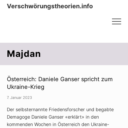
Menu
Zum
Zur
Verschwörungstheorien.info
Inhalt
Seitenspalte
Beiträge zu Merkmalen, Funktionen
springen
springen
Menu
und Risiken konspirationistischen
Denkens
Majdan
Österreich: Daniele Ganser spricht zum
Ukraine-Krieg
7. Januar 2023
Der selbsternannte Friedensforscher und begabte
Demagoge Daniele Ganser «erklärt» in den
kommenden Wochen in Österreich den Ukraine-