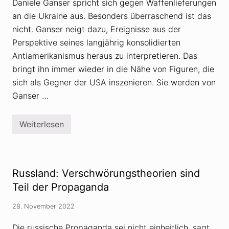
Daniele Ganser spricht sich gegen Waffenlieferungen
i
e
an die Ukraine aus. Besonders überraschend ist das
l
e
nicht. Ganser neigt dazu, Ereignisse aus der
G
Perspektive seines langjährig konsolidierten
a
n
Antiamerikanismus heraus zu interpretieren. Das
s
bringt ihn immer wieder in die Nähe von Figuren, die
e
r
sich als Gegner der USA inszenieren. Sie werden von
s
p
Ganser …
r
i
c
Weiterlesen
h
D
t
a
z
n
u
i
m
e
U
l
Russland: Verschwörungstheorien sind
k
e
r
G
Teil der Propaganda
a
a
i
n
28. November 2022
n
s
e
e
-
r
Die russische Propaganda sei nicht einheitlich, sagt