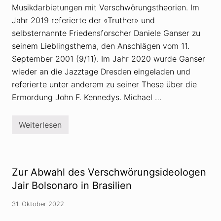
c
A
Musikdarbietungen mit Verschwörungstheorien. Im
h
u
w
Jahr 2019 referierte der «Truther» und
s
ö
l
r
selbsternannte Friedensforscher Daniele Ganser zu
ö
u
s
seinem Lieblingsthema, den Anschlägen vom 11.
n
c
g
September 2001 (9/11). Im Jahr 2020 wurde Ganser
h
s
u
wieder an die Jazztage Dresden eingeladen und
t
n
h
g
referierte unter anderem zu seiner These über die
e
d
o
Ermordung John F. Kennedys. Michael …
e
r
r
i
U
e
k
Weiterlesen
n
J
r
s
a
a
i
z
i
n
z
n
d
t
e
T
a
i
Zur Abwahl des Verschwörungsideologen
e
g
n
i
e
Jair Bolsonaro in Brasilien
K
l
D
a
d
r
u
31. Oktober 2022
e
e
f
r
s