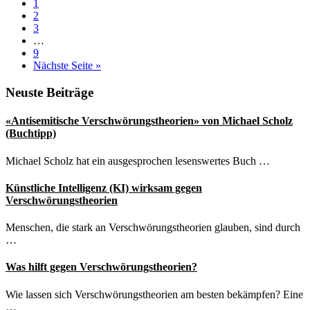
Seite
1
–
Seite
2
ein
Seite
3
Friedensforscher?
Weggelassene
…
Zwischenseiten
Seite
9
aufrufen
Nächste Seite
»
Seitenspalte
Neuste Beiträge
«Antisemitische Verschwörungstheorien» von Michael Scholz
(Buchtipp)
Michael Scholz hat ein ausgesprochen lesenswertes Buch …
Künstliche Intelligenz (KI) wirksam gegen
Verschwörungstheorien
Menschen, die stark an Verschwörungstheorien glauben, sind durch
…
Was hilft gegen Verschwörungstheorien?
Wie lassen sich Verschwörungstheorien am besten bekämpfen? Eine
…