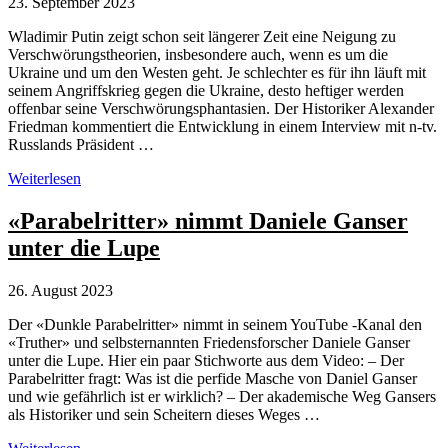
23. September 2023
Wladimir Putin zeigt schon seit längerer Zeit eine Neigung zu
Verschwörungstheorien, insbesondere auch, wenn es um die
Ukraine und um den Westen geht. Je schlechter es für ihn läuft mit
seinem Angriffskrieg gegen die Ukraine, desto heftiger werden
offenbar seine Verschwörungsphantasien. Der Historiker Alexander
Friedman kommentiert die Entwicklung in einem Interview mit n-tv.
Russlands Präsident …
Putin
Weiterlesen
radikalisiert
seine
«Parabelritter» nimmt Daniele Ganser
Verschwörungstheorien
unter die Lupe
26. August 2023
Der «Dunkle Parabelritter» nimmt in seinem YouTube -Kanal den
«Truther» und selbsternannten Friedensforscher Daniele Ganser
unter die Lupe. Hier ein paar Stichworte aus dem Video: – Der
Parabelritter fragt: Was ist die perfide Masche von Daniel Ganser
und wie gefährlich ist er wirklich? – Der akademische Weg Gansers
als Historiker und sein Scheitern dieses Weges …
«Parabelritter»