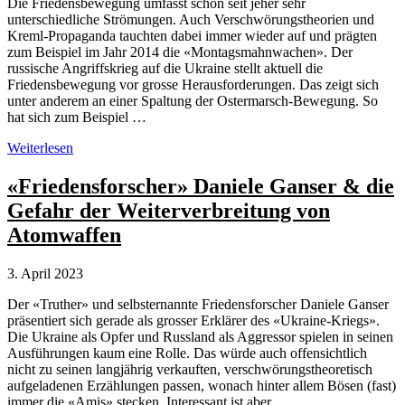
Die Friedensbewegung umfasst schon seit jeher sehr
unterschiedliche Strömungen. Auch Verschwörungstheorien und
Kreml-Propaganda tauchten dabei immer wieder auf und prägten
zum Beispiel im Jahr 2014 die «Montagsmahnwachen». Der
russische Angriffskrieg auf die Ukraine stellt aktuell die
Friedensbewegung vor grosse Herausforderungen. Das zeigt sich
unter anderem an einer Spaltung der Ostermarsch-Bewegung. So
hat sich zum Beispiel …
Verschwörungstheorien
Weiterlesen
spalten
Ostermarsch-
«Friedensforscher» Daniele Ganser & die
Bewegung
Gefahr der Weiterverbreitung von
Atomwaffen
3. April 2023
Der «Truther» und selbsternannte Friedensforscher Daniele Ganser
präsentiert sich gerade als grosser Erklärer des «Ukraine-Kriegs».
Die Ukraine als Opfer und Russland als Aggressor spielen in seinen
Ausführungen kaum eine Rolle. Das würde auch offensichtlich
nicht zu seinen langjährig verkauften, verschwörungstheoretisch
aufgeladenen Erzählungen passen, wonach hinter allem Bösen (fast)
immer die «Amis» stecken. Interessant ist aber …