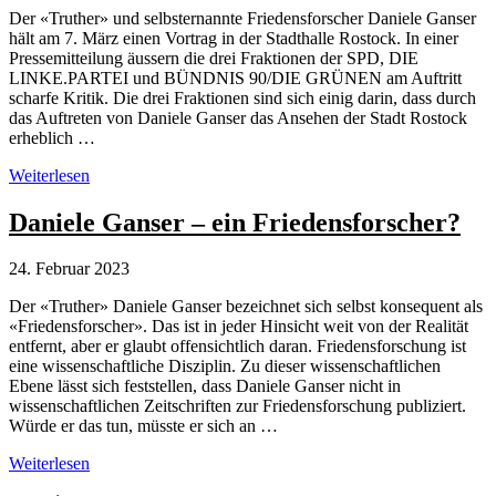
Der «Truther» und selbsternannte Friedensforscher Daniele Ganser
hält am 7. März einen Vortrag in der Stadthalle Rostock. In einer
Pressemitteilung äussern die drei Fraktionen der SPD, DIE
LINKE.PARTEI und BÜNDNIS 90/DIE GRÜNEN am Auftritt
scharfe Kritik. Die drei Fraktionen sind sich einig darin, dass durch
das Auftreten von Daniele Ganser das Ansehen der Stadt Rostock
erheblich …
Ganser-
Weiterlesen
Auftritt
in
Daniele Ganser – ein Friedensforscher?
Rostock
stösst
24. Februar 2023
auf
scharfe
Der «Truther» Daniele Ganser bezeichnet sich selbst konsequent als
Kritik
«Friedensforscher». Das ist in jeder Hinsicht weit von der Realität
entfernt, aber er glaubt offensichtlich daran. Friedensforschung ist
eine wissenschaftliche Disziplin. Zu dieser wissenschaftlichen
Ebene lässt sich feststellen, dass Daniele Ganser nicht in
wissenschaftlichen Zeitschriften zur Friedensforschung publiziert.
Würde er das tun, müsste er sich an …
Daniele
Weiterlesen
Ganser