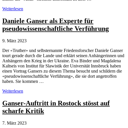
«Friedensforscher»
Weiterlesen
Daniele
Ganser
Daniele Ganser als Experte für
&
pseudowissenschaftliche Verführung
die
Gefahr
der
9. März 2023
Weiterverbreitung
von
Der «Truther» und selbsternannte Friedensforscher Daniele Ganser
Atomwaffen
tourt gerade durch die Lande und erklärt seinen Anhängerinnen und
Anhängern den Krieg in der Ukraine. Eva Binder und Magdalena
Kaltseis von Institut für Slawistik der Universität Innsbruck haben
einen Vortrag Gansers zu diesem Thema besucht und schildern die
«pseudowissenschaftliche Verführung», die sie dort angetroffen
haben. Sie kommen …
Daniele
Weiterlesen
Ganser
als
Ganser-Auftritt in Rostock stösst auf
Experte
scharfe Kritik
für
pseudowissenschaftliche
Verführung
7. März 2023