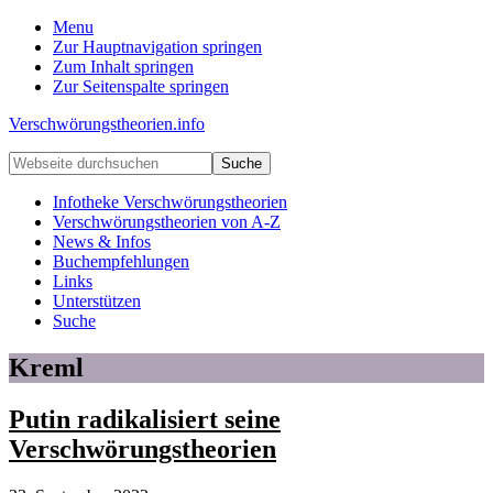
Menu
Zur Hauptnavigation springen
Zum Inhalt springen
Zur Seitenspalte springen
Verschwörungstheorien.info
Beiträge
Webseite
zu
durchsuchen
Merkmalen,
Infotheke Verschwörungstheorien
Funktionen
Verschwörungstheorien von A-Z
und
News & Infos
Risiken
Buchempfehlungen
konspirationistischen
Links
Denkens
Unterstützen
Suche
Kreml
Putin radikalisiert seine
Verschwörungstheorien