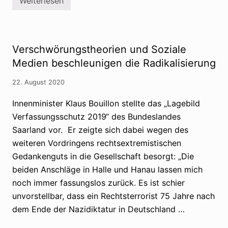
Weiterlesen
t
A
„
n
G
n
e
e
f
A
a
p
Verschwörungstheorien und Soziale
h
p
r
l
Medien beschleunigen die Radikalisierung
f
e
ü
b
22. August 2020
r
a
D
u
e
m
Innenminister Klaus Bouillon stellte das „Lagebild
m
z
Verfassungsschutz 2019“ des Bundeslandes
o
u
k
m
Saarland vor. Er zeigte sich dabei wegen des
r
T
a
h
weiteren Vordringens rechtsextremistischen
t
e
Gedankenguts in die Gesellschaft besorgt: „Die
i
m
e
a
beiden Anschläge in Halle und Hanau lassen mich
“
p
d
noch immer fassungslos zurück. Es ist schier
o
u
l
unvorstellbar, dass ein Rechtsterrorist 75 Jahre nach
r
i
c
t
dem Ende der Nazidiktatur in Deutschland …
h
i
V
s