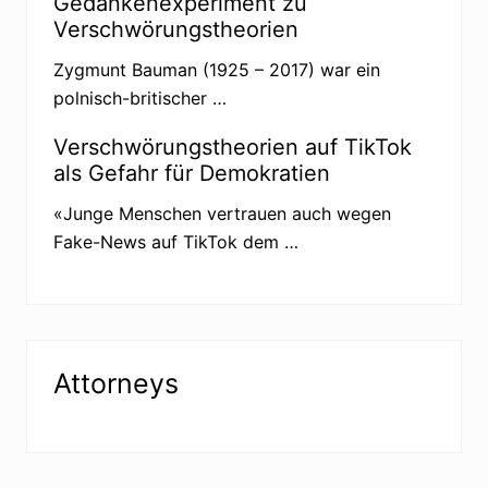
Gedankenexperiment zu
t
s
Verschwörungstheorien
i
c
Zygmunt Bauman (1925 – 2017) war ein
h
.
polnisch-britischer …
W
a
s
Verschwörungstheorien auf TikTok
j
als Gefahr für Demokratien
e
t
z
«Junge Menschen vertrauen auch wegen
t
Fake-News auf TikTok dem …
?
Attorneys