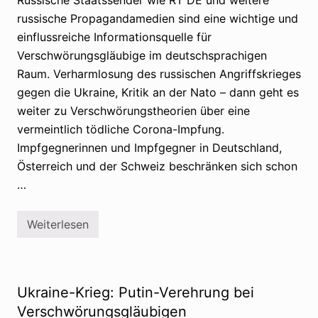
h
russische Propagandamedien sind eine wichtige und
u
t
einflussreiche Informationsquelle für
z
s
Verschwörungsgläubige im deutschsprachigen
t
Raum. Verharmlosung des russischen Angriffskrieges
u
f
gegen die Ukraine, Kritik an der Nato – dann geht es
t
weiter zu Verschwörungstheorien über eine
A
n
vermeintlich tödliche Corona-Impfung.
a
s
Impfgegnerinnen und Impfgegner in Deutschland,
t
Österreich und der Schweiz beschränken sich schon
a
s
…
i
a
-
Weiterlesen
B
R
e
u
w
s
e
s
g
l
u
a
Ukraine-Krieg: Putin-Verehrung bei
n
n
g
d
Verschwörungsgläubigen
a