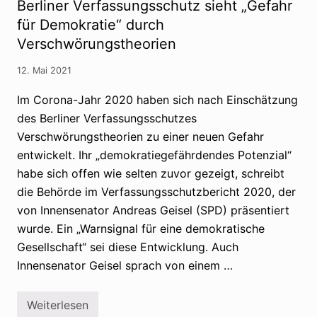
V
Berliner Verfassungsschutz sieht „Gefahr
l
e
e
e
-
für Demokratie“ durch
r
i
K
s
Verschwörungstheorien
n
r
c
i
h
e
w
12. Mai 2021
g
ö
:
r
Im Corona-Jahr 2020 haben sich nach Einschätzung
P
u
u
n
des Berliner Verfassungsschutzes
t
g
i
Verschwörungstheorien zu einer neuen Gefahr
s
n
g
entwickelt. Ihr „demokratiegefährdendes Potenzial“
-
l
V
ä
habe sich offen wie selten zuvor gezeigt, schreibt
e
u
r
die Behörde im Verfassungsschutzbericht 2020, der
b
e
i
von Innensenator Andreas Geisel (SPD) präsentiert
h
g
r
e
wurde. Ein „Warnsignal für eine demokratische
u
Gesellschaft“ sei diese Entwicklung. Auch
n
g
Innensenator Geisel sprach von einem …
b
e
i
V
Weiterlesen
B
e