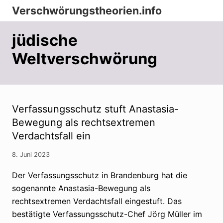
Menu
Zur
Zum
Zur
Verschwörungstheorien.info
Hauptnavigation
Inhalt
Seitenspalte
Beiträge
springen
springen
springen
jüdische
zu
Weltverschwörung
Merkmalen,
Funktionen
und
Risiken
Verfassungsschutz stuft Anastasia-
konspirationistischen
Bewegung als rechtsextremen
Verdachtsfall ein
Denkens
8. Juni 2023
Der Verfassungsschutz in Brandenburg hat die
sogenannte Anastasia-Bewegung als
rechtsextremen Verdachtsfall eingestuft. Das
bestätigte Verfassungsschutz-Chef Jörg Müller im