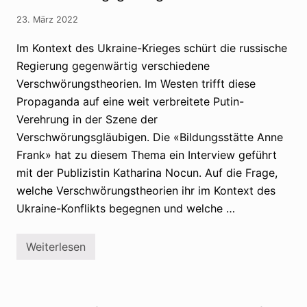
s
l
E
s
23. März 2022
i
r
n
e
f
Im Kontext des Ukraine-Krieges schürt die russische
c
l
h
Regierung gegenwärtig verschiedene
u
t
s
Verschwörungstheorien. Im Westen trifft diese
s
s
e
a
Propaganda auf eine weit verbreitete Putin-
x
u
t
Verehrung in der Szene der
f
r
d
Verschwörungsgläubigen. Die «Bildungsstätte Anne
e
e
m
Frank» hat zu diesem Thema ein Interview geführt
u
e
t
mit der Publizistin Katharina Nocun. Auf die Frage,
n
s
V
c
welche Verschwörungstheorien ihr im Kontext des
e
h
r
Ukraine-Konflikts begegnen und welche …
s
d
p
a
r
c
a
Weiterlesen
h
U
c
t
k
h
s
r
i
f
a
g
a
i
e
l
n