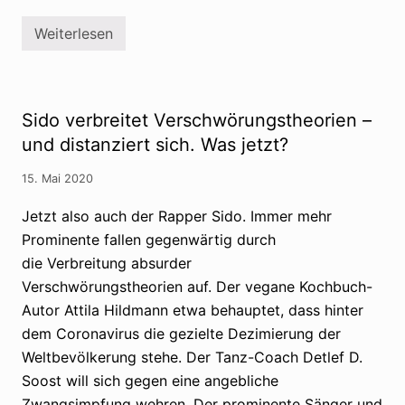
i
a
Weiterlesen
l
R
e
e
M
c
e
h
d
t
i
s
Sido verbreitet Verschwörungstheorien –
e
e
n
x
und distanziert sich. Was jetzt?
b
t
e
r
15. Mai 2020
s
e
c
m
h
e
Jetzt also auch der Rapper Sido. Immer mehr
l
k
Prominente fallen gegenwärtig durch
e
a
u
p
die Verbreitung absurder
n
e
i
r
Verschwörungstheorien auf. Der vegane Kochbuch-
g
n
Autor Attila Hildmann etwa behauptet, dass hinter
e
D
n
e
dem Coronavirus die gezielte Dezimierung der
d
m
i
Weltbevölkerung stehe. Der Tanz-Coach Detlef D.
o
e
n
Soost will sich gegen eine angebliche
R
s
a
t
Zwangsimpfung wehren. Der prominente Sänger und