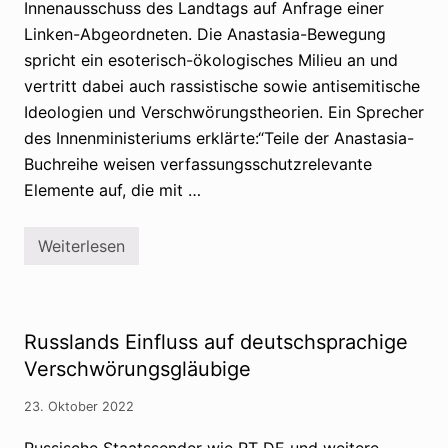
Innenausschuss des Landtags auf Anfrage einer
Linken-Abgeordneten. Die Anastasia-Bewegung
spricht ein esoterisch-ökologisches Milieu an und
vertritt dabei auch rassistische sowie antisemitische
Ideologien und Verschwörungstheorien. Ein Sprecher
des Innenministeriums erklärte:“Teile der Anastasia-
Buchreihe weisen verfassungsschutzrelevante
Elemente auf, die mit …
Weiterlesen
V
e
r
f
a
s
Russlands Einfluss auf deutschsprachige
s
u
Verschwörungsgläubige
n
g
23. Oktober 2022
s
s
c
Russische Staatssender wie RT DE und weitere