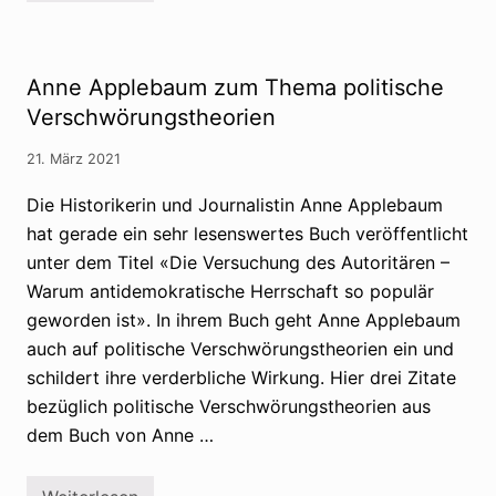
e
r
r
s
l
c
i
h
n
Anne Applebaum zum Thema politische
w
e
ö
r
Verschwörungstheorien
r
V
u
e
n
21. März 2021
r
g
f
s
a
Die Historikerin und Journalistin Anne Applebaum
g
s
l
hat gerade ein sehr lesenswertes Buch veröffentlicht
s
ä
u
unter dem Titel «Die Versuchung des Autoritären –
u
n
b
g
Warum antidemokratische Herrschaft so populär
i
s
g
geworden ist». In ihrem Buch geht Anne Applebaum
s
e
c
auch auf politische Verschwörungstheorien ein und
n
h
schildert ihre verderbliche Wirkung. Hier drei Zitate
u
t
bezüglich politische Verschwörungstheorien aus
z
s
dem Buch von Anne …
i
e
h