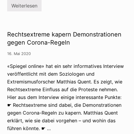
e
c
Weiterlesen
r
h
V
s
e
e
c
V
r
h
e
s
w
r
c
ö
s
h
Rechtsextreme kapern Demonstrationen
r
c
w
u
h
ö
gegen Corona-Regeln
n
w
r
g
ö
u
s
16. Mai 2020
r
n
t
u
g
h
n
s
«Spiegel online» hat ein sehr informatives Interview
e
g
t
o
veröffentlicht mit dem Soziologen und
s
h
r
t
e
Extremismusforscher Matthias Quent. Es zeigt, wie
i
h
o
e
e
r
Rechtsextreme Einfluss auf die Proteste nehmen.
n
o
i
Hier aus dem Interview einige interessante Punkte:
r
e
i
n
☛ Rechtsextreme sind dabei, die Demonstrationen
e
u
n
gegen Corona-Regeln zu kapern. Matthias Quent
n
d
erklärt, wie sie dabei vorgehen – und wohin das
S
o
führen könnte. ☛ …
z