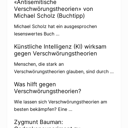
ö
«Antisemitische
r
Verschwörungstheorien» von
u
n
Michael Scholz (Buchtipp)
g
s
Michael Scholz hat ein ausgesprochen
t
h
lesenswertes Buch …
e
o
Künstliche Intelligenz (KI) wirksam
r
i
gegen Verschwörungstheorien
e
n
Menschen, die stark an
–
u
Verschwörungstheorien glauben, sind durch …
n
d
d
Was hilft gegen
i
Verschwörungstheorien?
s
t
a
Wie lassen sich Verschwörungstheorien am
n
besten bekämpfen? Eine …
z
i
e
Zygmunt Bauman:
r