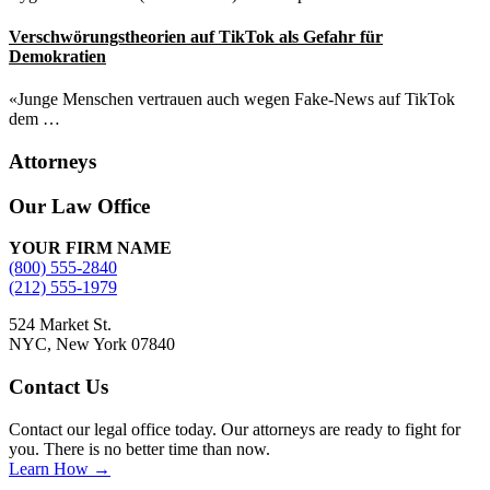
Verschwörungstheorien auf TikTok als Gefahr für
Demokratien
«Junge Menschen vertrauen auch wegen Fake-News auf TikTok
dem …
Attorneys
Site
Our Law Office
Footer
YOUR FIRM NAME
(800) 555-2840
(212) 555-1979
524 Market St.
NYC, New York 07840
Contact Us
Contact our legal office today. Our attorneys are ready to fight for
you. There is no better time than now.
Learn How →