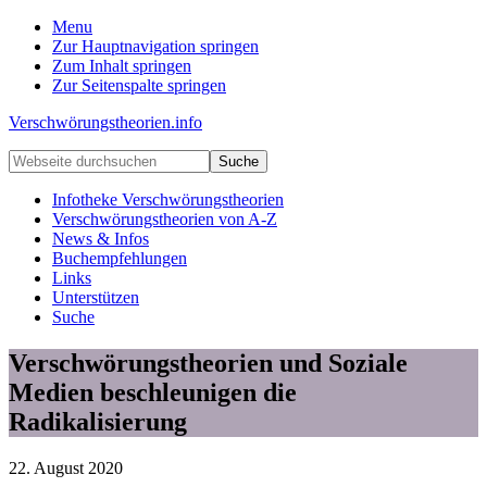
Menu
Zur Hauptnavigation springen
Zum Inhalt springen
Zur Seitenspalte springen
Verschwörungstheorien.info
Beiträge
Webseite
zu
durchsuchen
Merkmalen,
Infotheke Verschwörungstheorien
Funktionen
Verschwörungstheorien von A-Z
und
News & Infos
Risiken
Buchempfehlungen
konspirationistischen
Links
Denkens
Unterstützen
Suche
Verschwörungstheorien und Soziale
Medien beschleunigen die
Radikalisierung
22. August 2020