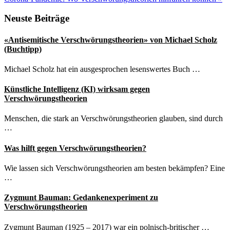
Beitrag:
Seitenspalte
Neuste Beiträge
«Antisemitische Verschwörungstheorien» von Michael Scholz
(Buchtipp)
Michael Scholz hat ein ausgesprochen lesenswertes Buch …
Künstliche Intelligenz (KI) wirksam gegen
Verschwörungstheorien
Menschen, die stark an Verschwörungstheorien glauben, sind durch
…
Was hilft gegen Verschwörungstheorien?
Wie lassen sich Verschwörungstheorien am besten bekämpfen? Eine
…
Zygmunt Bauman: Gedankenexperiment zu
Verschwörungstheorien
Zygmunt Bauman (1925 – 2017) war ein polnisch-britischer …