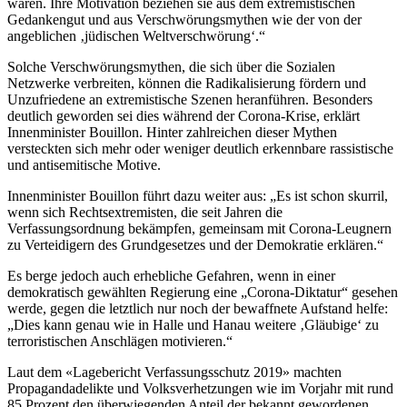
wären. Ihre Motivation beziehen sie aus dem extremistischen
Gedankengut und aus Verschwörungsmythen wie der von der
angeblichen ‚jüdischen Weltverschwörung‘.“
Solche Verschwörungsmythen, die sich über die Sozialen
Netzwerke verbreiten, können die Radikalisierung fördern und
Unzufriedene an extremistische Szenen heranführen. Besonders
deutlich geworden sei dies während der Corona-Krise, erklärt
Innenminister Bouillon. Hinter zahlreichen dieser Mythen
versteckten sich mehr oder weniger deutlich erkennbare rassistische
und antisemitische Motive.
Innenminister Bouillon führt dazu weiter aus: „Es ist schon skurril,
wenn sich Rechtsextremisten, die seit Jahren die
Verfassungsordnung bekämpfen, gemeinsam mit Corona-Leugnern
zu Verteidigern des Grundgesetzes und der Demokratie erklären.“
Es berge jedoch auch erhebliche Gefahren, wenn in einer
demokratisch gewählten Regierung eine „Corona-Diktatur“ gesehen
werde, gegen die letztlich nur noch der bewaffnete Aufstand helfe:
„Dies kann genau wie in Halle und Hanau weitere ‚Gläubige‘ zu
terroristischen Anschlägen motivieren.“
Laut dem «Lagebericht Verfassungsschutz 2019» machten
Propagandadelikte und Volksverhetzungen wie im Vorjahr mit rund
85 Prozent den überwiegenden Anteil der bekannt gewordenen