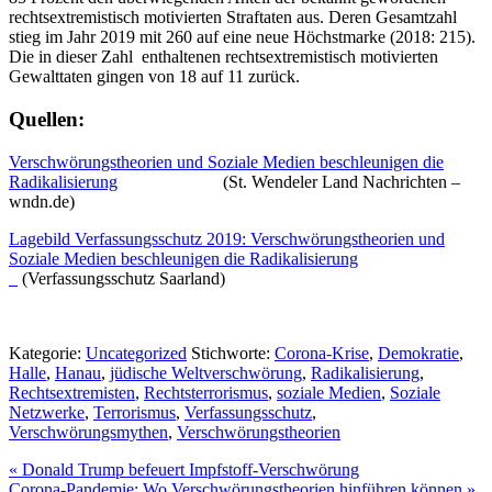
rechtsextremistisch motivierten Straftaten aus. Deren Gesamtzahl
stieg im Jahr 2019 mit 260 auf eine neue Höchstmarke (2018: 215).
Die in dieser Zahl enthaltenen rechtsextremistisch motivierten
Gewalttaten gingen von 18 auf 11 zurück.
Quellen:
Verschwörungstheorien und Soziale Medien beschleunigen die
Radikalisierung
(St. Wendeler Land Nachrichten –
wndn.de)
Lagebild Verfassungsschutz 2019: Verschwörungstheorien und
Soziale Medien beschleunigen die Radikalisierung
(Verfassungsschutz Saarland)
Kategorie:
Uncategorized
Stichworte:
Corona-Krise
,
Demokratie
,
Halle
,
Hanau
,
jüdische Weltverschwörung
,
Radikalisierung
,
Rechtsextremisten
,
Rechtsterrorismus
,
soziale Medien
,
Soziale
Netzwerke
,
Terrorismus
,
Verfassungsschutz
,
Verschwörungsmythen
,
Verschwörungstheorien
Vorheriger
«
Donald Trump befeuert Impfstoff-Verschwörung
Beitrag:
Nächster
Corona-Pandemie: Wo Verschwörungstheorien hinführen können
»