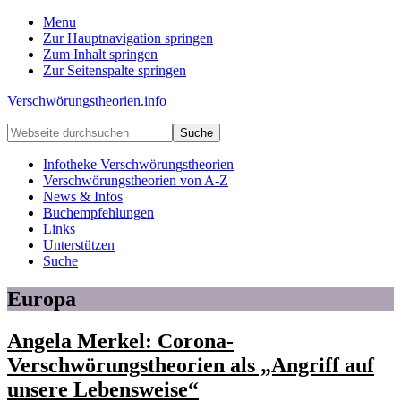
Menu
Zur Hauptnavigation springen
Zum Inhalt springen
Zur Seitenspalte springen
Verschwörungstheorien.info
Beiträge
Webseite
zu
durchsuchen
Merkmalen,
Infotheke Verschwörungstheorien
Funktionen
Verschwörungstheorien von A-Z
und
News & Infos
Risiken
Buchempfehlungen
konspirationistischen
Links
Denkens
Unterstützen
Suche
Europa
Angela Merkel: Corona-
Verschwörungstheorien als „Angriff auf
unsere Lebensweise“