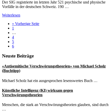
Der SIG registrierte im letzten Jahr 521 psychische und physische
Vorfälle in der deutschen Schweiz. 190 …
Antisemitische
Weiterlesen
Verschwörungstheorien
aufrufen
« Vorherige Seite
im
Seite
1
Aufschwung
Weggelassene
…
Zwischenseiten
Seite
4
Seite
5
Seite
6
Seitenspalte
Neuste Beiträge
«Antisemitische Verschwörungstheorien» von Michael Scholz
(Buchtipp)
Michael Scholz hat ein ausgesprochen lesenswertes Buch …
Künstliche Intelligenz (KI) wirksam gegen
Verschwörungstheorien
Menschen, die stark an Verschwörungstheorien glauben, sind durch
…