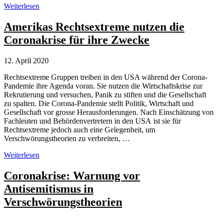
Fehlinformationen
Weiterlesen
und
Verschwörungstheorien:
Amerikas Rechtsextreme nutzen die
Was
Coronakrise für ihre Zwecke
Prominente
zur
Corona-
12. April 2020
Pandemie
sagen
Rechtsextreme Gruppen treiben in den USA während der Corona-
Pandemie ihre Agenda voran. Sie nutzen die Wirtschaftskrise zur
Rekrutierung und versuchen, Panik zu stiften und die Gesellschaft
zu spalten. Die Corona-Pandemie stellt Politik, Wirtschaft und
Gesellschaft vor grosse Herausforderungen. Nach Einschätzung von
Fachleuten und Behördenvertretern in den USA ist sie für
Rechtsextreme jedoch auch eine Gelegenheit, um
Verschwörungstheorien zu verbreiten, …
Amerikas
Weiterlesen
Rechtsextreme
nutzen
Coronakrise: Warnung vor
die
Antisemitismus in
Coronakrise
für
Verschwörungstheorien
ihre
Zwecke