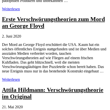
pädophilen Politikern und unbekannten …
QAnon
Weiterlesen
als
Ersatzreligion
Erste Verschwörungstheorien zum Mord
an George Floyd
2. Juni 2020
Der Mord an George Floyd erschüttert die USA. Kaum hat ein
solches öffentliches Ereignis stattgefunden und ist über Medien und
asozialen Medien verbreitet worden, tauchen
Verschwörungstheorien auf wie Fliegen auf einem frischen
Kuhfladen. Das geht blitzschnell, weil die meisten
Verschwörungsgläubigen ihre Puzzleteile schon bereit haben. Das
neue Ereignis muss nur in das bestehende Konstrukt eingebaut …
Erste
Weiterlesen
Verschwörungstheorien
zum
Attila Hildmann: Verschwörungstheorie
Mord
im Original
an
George
Floyd
21. Mai 2020