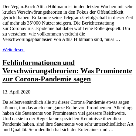
Der Vegan-Koch Attila Hildmann ist in den letzten Wochen mit sehr
kruden Verschwörungstheorien in den Fokus der Öffentlichkeit
gerückt haben. Er konnte seine Telegram-Gefolgschaft in dieser Zeit
auf mehr als 35’000 Nutzer steigern. Die Berichterstattung
zur Coronavirus -Epidemie hat dabei wohl eine Rolle gespielt. Um
zu verstehen, wie vollkommen verdreht die
Verschwörungsphantasien von Attila Hildmann sind, muss …
Attila
Weiterlesen
Hildmann:
Verschwörungstheorie
Fehlinformationen und
im
Verschwörungstheorien: Was Prominente
Original
zur Corona-Pandemie sagen
13. April 2020
Da selbstverständlich alle zu dieser Corona-Pandemie etwas sagen
können, tun das auch eine ganze Reihe von Prominenten. Allerdings
haben die Statements von Prominenten viel grössere Reichweite.
Und da sie in der Regel keine speziellen Kenntnisse über diese
Pandemie haben, sind ihre Statements von sehr unterschiedlicher Art
und Qualität. Sehr deutlich hat sich der Entertainer und …