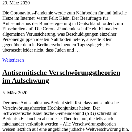
29. März 2020
Die Coronavirus-Pandemie werde zum Nährboden für antijüdische
Hetze im Internet, warnt Felix Klein. Der Beauftragte für
Antisemitismus der Bundesregierung in Deutschland fordert zum
Einschreiten auf. Die Corona-Pandemie schaffe ein Klima der
allgemeinen Verunsicherung, was Beschuldigungen einzelner
Personengruppen idealen Nährboden liefere, äusserte Klein
gegenüber dem in Berlin erscheinenden Tagesspiegel: „Es
überrascht leider nicht, dass Juden und …
Coronakrise:
Weiterlesen
Warnung
vor
Antisemitische Verschwörungstheorien
Antisemitismus
im Aufschwung
in
Verschwörungstheorien
5. März 2020
Der neue Antisemitismus-Bericht stellt fest, dass antisemitische
Verschwörungstheorien Hochkonjunktur haben. Der
Schweizerische Israelitische Gemeindebund (SIG) schreibt im
Bericht: «Es tauchen absurdeste Theorien auf, die teils auch
miteinander verknüpft werden.» Alle Verschwörungstheorien
weisen letztlich auf eine angebliche jüdische Weltverschwörung hin.