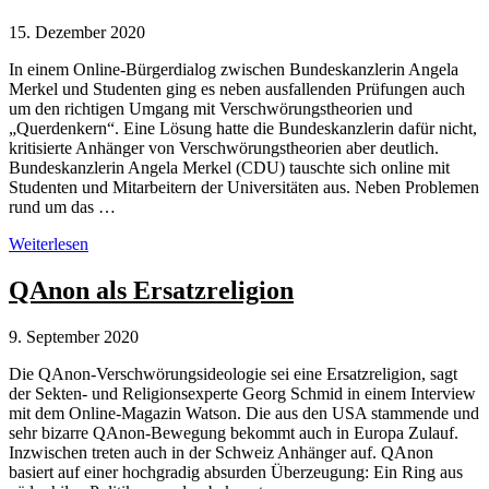
15. Dezember 2020
In einem Online-Bürgerdialog zwischen Bundeskanzlerin Angela
Merkel und Studenten ging es neben ausfallenden Prüfungen auch
um den richtigen Umgang mit Verschwörungstheorien und
„Querdenkern“. Eine Lösung hatte die Bundeskanzlerin dafür nicht,
kritisierte Anhänger von Verschwörungstheorien aber deutlich.
Bundeskanzlerin Angela Merkel (CDU) tauschte sich online mit
Studenten und Mitarbeitern der Universitäten aus. Neben Problemen
rund um das …
Angela
Weiterlesen
Merkel:
Corona-
QAnon als Ersatzreligion
Verschwörungstheorien
als
9. September 2020
„Angriff
auf
Die QAnon-Verschwörungsideologie sei eine Ersatzreligion, sagt
unsere
der Sekten- und Religionsexperte Georg Schmid in einem Interview
Lebensweise“
mit dem Online-Magazin Watson. Die aus den USA stammende und
sehr bizarre QAnon-Bewegung bekommt auch in Europa Zulauf.
Inzwischen treten auch in der Schweiz Anhänger auf. QAnon
basiert auf einer hochgradig absurden Überzeugung: Ein Ring aus