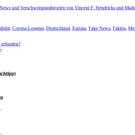
ake News und Verschwörungstheorien von Vincent F. Hendricks und Mads
llshit
,
Corona-Leugner
,
Deutschland
,
Europa
,
Fake News
,
Fakten
,
Me
A erfunden?
»
uchtipp)
en
…
 …