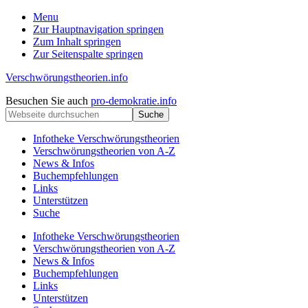
Menu
Zur Hauptnavigation springen
Zum Inhalt springen
Zur Seitenspalte springen
Verschwörungstheorien.info
Beiträge
Kopfzeile
Besuchen Sie auch
pro-demokratie.info
zu
Webseite
rechts
Merkmalen,
durchsuchen
Funktionen
Infotheke Verschwörungstheorien
und
Verschwörungstheorien von A-Z
Risiken
News & Infos
konspirationistischen
Buchempfehlungen
Denkens
Links
Unterstützen
Suche
Infotheke Verschwörungstheorien
Verschwörungstheorien von A-Z
News & Infos
Buchempfehlungen
Links
Unterstützen