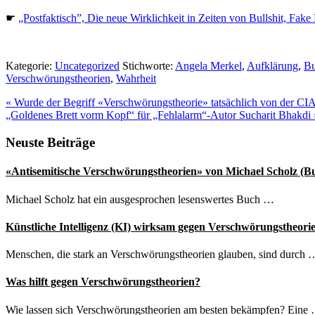
☛
„Postfaktisch”, Die neue Wirklichkeit in Zeiten von Bullshit, F
Kategorie:
Uncategorized
Stichworte:
Angela Merkel
,
Aufklärung
,
Bu
Verschwörungstheorien
,
Wahrheit
Vorheriger
«
Wurde der Begriff «Verschwörungstheorie» tatsächlich von der CI
Beitrag:
Nächster
„Goldenes Brett vorm Kopf“ für „Fehlalarm“-Autor Sucharit Bhakdi
Beitrag:
Seitenspalte
Neuste Beiträge
«Antisemitische Verschwörungstheorien» von Michael Scholz (B
Michael Scholz hat ein ausgesprochen lesenswertes Buch …
Künstliche Intelligenz (KI) wirksam gegen Verschwörungstheori
Menschen, die stark an Verschwörungstheorien glauben, sind durch 
Was hilft gegen Verschwörungstheorien?
Wie lassen sich Verschwörungstheorien am besten bekämpfen? Eine