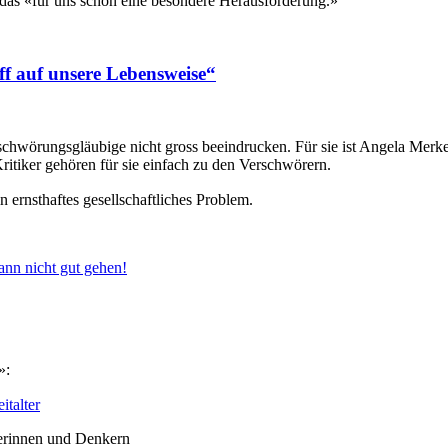
i das «für uns schon eine besondere Herausforderung.»
f auf unsere Lebensweise“
chwörungsgläubige nicht gross beeindrucken. Für sie ist Angela Merk
ritiker gehören für sie einfach zu den Verschwörern.
ernsthaftes gesellschaftliches Problem.
nn nicht gut
gehen!
»:
italter
kerinnen und Denkern