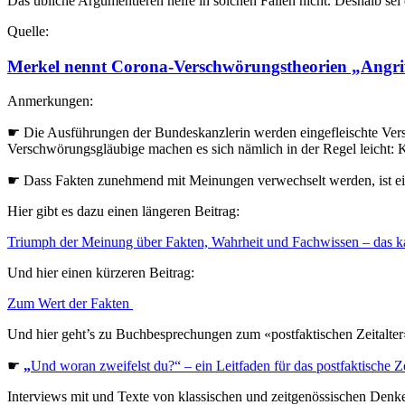
Das übliche Argumentieren helfe in solchen Fällen nicht. Deshalb se
Quelle:
Merkel nennt Corona-Verschwörungstheorien „Angrif
Anmerkungen:
☛ Die Ausführungen der Bundeskanzlerin werden eingefleischte Vers
Verschwörungsgläubige machen es sich nämlich in der Regel leicht: K
☛ Dass Fakten zunehmend mit Meinungen verwechselt werden, ist ein 
Hier gibt es dazu einen längeren Beitrag:
Triumph der Meinung über Fakten, Wahrheit und Fachwissen – das ka
Und hier einen kürzeren Beitrag:
Zum Wert der Fakten
Und hier geht’s zu Buchbesprechungen zum «postfaktischen Zeitalter
☛
„
Und woran zweifelst du?“ – ein
Lei
tfaden
für das postfaktische Ze
Interviews mit und Texte von klassischen und zeitgenössischen Den