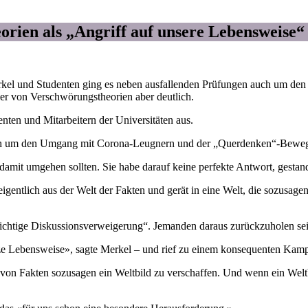
rien als „Angriff auf unsere Lebensweise“
kel und Studenten ging es neben ausfallenden Prüfungen auch um den
ger von Verschwörungstheorien aber deutlich.
ten und Mitarbeitern der Universitäten aus.
uch um den Umgang mit Corona-Leugnern und der „Querdenken“-Bewe
t damit umgehen sollten. Sie habe darauf keine perfekte Antwort, gestan
gentlich aus der Welt der Fakten und gerät in eine Welt, die sozusagen
ichtige Diskussionsverweigerung“. Jemanden daraus zurückzuholen sei
ze Lebensweise», sagte Merkel – und rief zu einem konsequenten Kam
on Fakten sozusagen ein Weltbild zu verschaffen. Und wenn ein Weltbild 