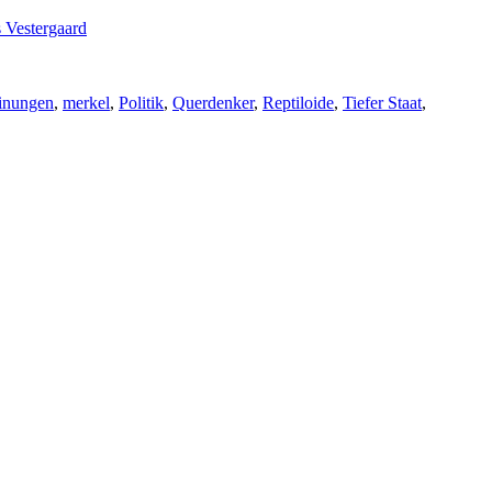
 Vestergaard
inungen
,
merkel
,
Politik
,
Querdenker
,
Reptiloide
,
Tiefer Staat
,