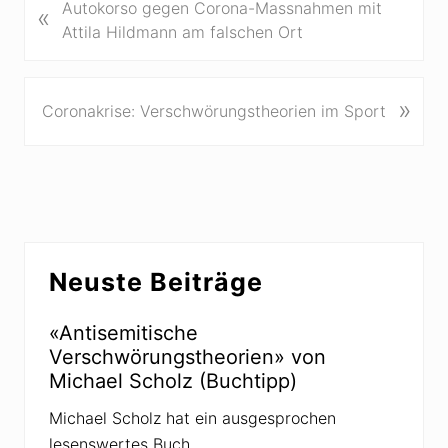
V
Autokorso gegen Corona-Massnahmen mit
«
o
Attila Hildmann am falschen Ort
r
h
e
N
»
Coronakrise: Verschwörungstheorien im Sport
r
ä
i
c
g
h
e
s
r
t
B
e
Seitenspalte
e
r
Neuste Beiträge
i
B
t
e
«Antisemitische
r
i
Verschwörungstheorien» von
a
t
Michael Scholz (Buchtipp)
g
r
:
a
Michael Scholz hat ein ausgesprochen
g
lesenswertes Buch …