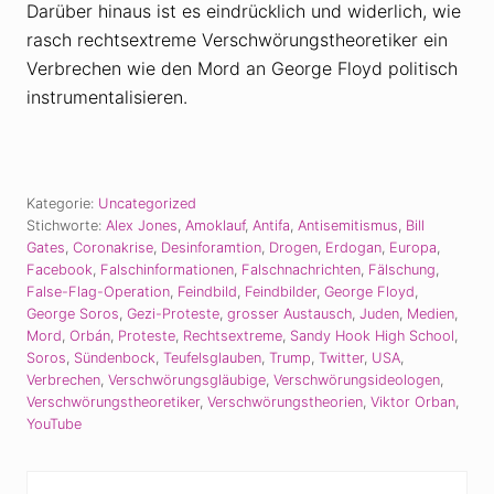
Darüber hinaus ist es eindrücklich und widerlich, wie
rasch rechtsextreme Verschwörungstheoretiker ein
Verbrechen wie den Mord an George Floyd politisch
instrumentalisieren.
Kategorie:
Uncategorized
Stichworte:
Alex Jones
,
Amoklauf
,
Antifa
,
Antisemitismus
,
Bill
Gates
,
Coronakrise
,
Desinforamtion
,
Drogen
,
Erdogan
,
Europa
,
Facebook
,
Falschinformationen
,
Falschnachrichten
,
Fälschung
,
False-Flag-Operation
,
Feindbild
,
Feindbilder
,
George Floyd
,
George Soros
,
Gezi-Proteste
,
grosser Austausch
,
Juden
,
Medien
,
Mord
,
Orbán
,
Proteste
,
Rechtsextreme
,
Sandy Hook High School
,
Soros
,
Sündenbock
,
Teufelsglauben
,
Trump
,
Twitter
,
USA
,
Verbrechen
,
Verschwörungsgläubige
,
Verschwörungsideologen
,
Verschwörungstheoretiker
,
Verschwörungstheorien
,
Viktor Orban
,
YouTube