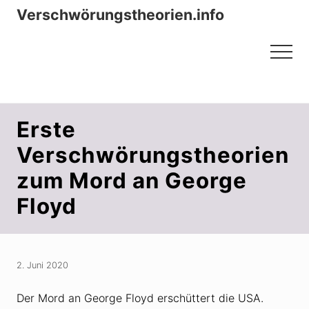
Menu
Zum
Zur
Verschwörungstheorien.info
Inhalt
Seitenspalte
Beiträge zu Merkmalen, Funktionen
springen
springen
Menu
und Risiken konspirationistischen
Denkens
Erste
Verschwörungstheorien
zum Mord an George
Floyd
2. Juni 2020
Der Mord an George Floyd erschüttert die USA.