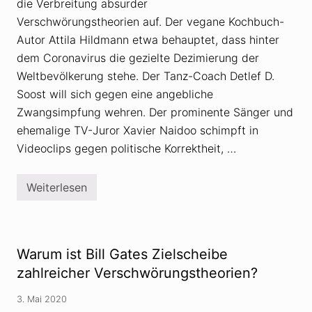
die Verbreitung absurder
n
g
Verschwörungstheorien auf. Der vegane Kochbuch-
s
Autor Attila Hildmann etwa behauptet, dass hinter
t
h
dem Coronavirus die gezielte Dezimierung der
e
Weltbevölkerung stehe. Der Tanz-Coach Detlef D.
o
r
Soost will sich gegen eine angebliche
e
t
Zwangsimpfung wehren. Der prominente Sänger und
i
ehemalige TV-Juror Xavier Naidoo schimpft in
k
e
Videoclips gegen politische Korrektheit, …
r
w
o
Weiterlesen
l
S
l
i
e
d
n
o
i
v
n
e
Warum ist Bill Gates Zielscheibe
s
r
U
b
zahlreicher Verschwörungstheorien?
S
r
-
e
P
3. Mai 2020
i
a