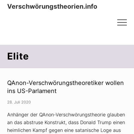
Menu
Zum
Zur
Verschwörungstheorien.info
Inhalt
Seitenspalte
Beiträge zu Merkmalen, Funktionen
springen
springen
Menu
und Risiken konspirationistischen
Denkens
Elite
QAnon-Verschwörungstheoretiker wollen
ins US-Parlament
28. Juli 2020
Anhänger der QAnon-Verschwörungstheorie glauben
an das abstruse Konstrukt, dass Donald Trump einen
heimlichen Kampf gegen eine satanische Loge aus