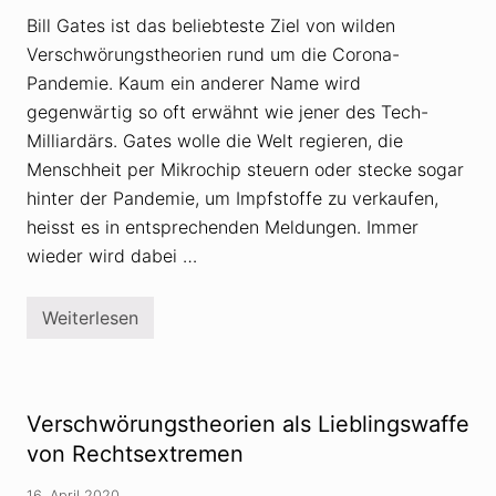
t
r
e
Bill Gates ist das beliebteste Ziel von wilden
l
t
a
Verschwörungstheorien rund um die Corona-
V
m
e
Pandemie. Kaum ein anderer Name wird
e
r
n
s
gegenwärtig so oft erwähnt wie jener des Tech-
t
c
Milliardärs. Gates wolle die Welt regieren, die
h
w
Menschheit per Mikrochip steuern oder stecke sogar
ö
hinter der Pandemie, um Impfstoffe zu verkaufen,
r
u
heisst es in entsprechenden Meldungen. Immer
n
g
wieder wird dabei …
s
t
h
Weiterlesen
e
W
o
a
r
r
i
u
e
m
n
i
Verschwörungstheorien als Lieblingswaffe
–
s
u
t
von Rechtsextremen
n
B
d
i
16. April 2020