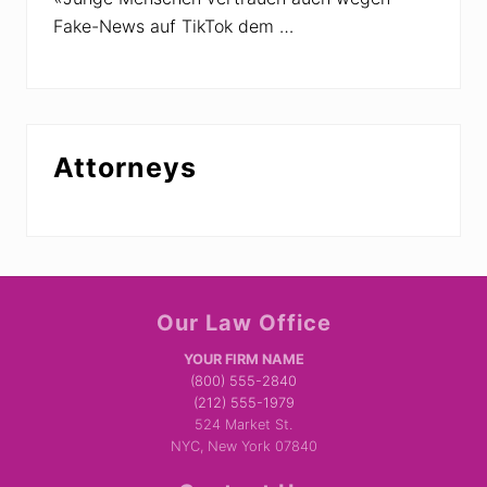
Fake-News auf TikTok dem …
Attorneys
Site
Our Law Office
Footer
YOUR FIRM NAME
(800) 555-2840
(212) 555-1979
524 Market St.
NYC, New York 07840