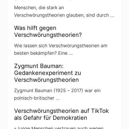
a
Menschen, die stark an
f
f
Verschwörungstheorien glauben, sind durch …
e
v
o
Was hilft gegen
n
Verschwörungstheorien?
R
e
c
Wie lassen sich Verschwörungstheorien am
h
besten bekämpfen? Eine …
t
s
e
Zygmunt Bauman:
x
Gedankenexperiment zu
t
r
Verschwörungstheorien
e
m
Zygmunt Bauman (1925 – 2017) war ein
e
n
polnisch-britischer …
Verschwörungstheorien auf TikTok
als Gefahr für Demokratien
«Junge Menschen vertrauen auch wegen