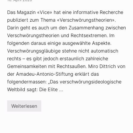
d
l
i
l
s
G
Das Magazin «Vice» hat eine informative Recherche
t
a
publiziert zum Thema «Verschwörungstheorien».
a
t
n
e
Darin geht es auch um den Zusammenhang zwischen
z
s
i
Z
Verschwörungstheorien und Rechtsextremen. Im
e
i
folgenden daraus einige ausgewählte Aspekte.
r
e
t
l
Verschwörungsgläubige stehne nicht automatisch
s
s
i
rechts – es gibt jedoch erstaunlich zahlreiche
c
c
h
Gemeinsamkeiten mit Rechtsaußen. Miro Dittrich von
h
e
.
i
der Amadeu-Antonio-Stiftung erklärt das
W
b
folgendermassen: „Das verschwörungsideologische
a
e
s
z
Weltbild sagt: Die Elite …
j
a
e
h
t
l
z
Weiterlesen
r
V
t
e
e
?
i
r
c
s
h
c
e
h