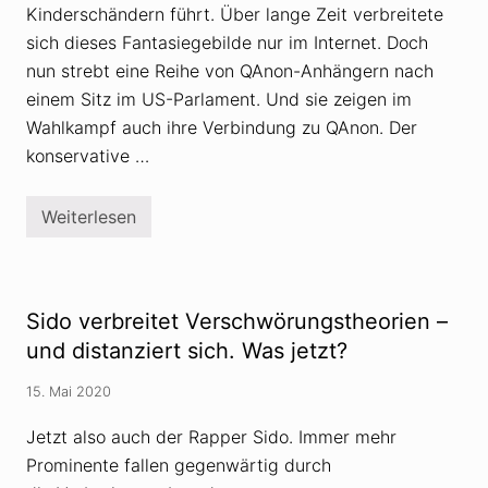
Kinderschändern führt. Über lange Zeit verbreitete
sich dieses Fantasiegebilde nur im Internet. Doch
nun strebt eine Reihe von QAnon-Anhängern nach
einem Sitz im US-Parlament. Und sie zeigen im
Wahlkampf auch ihre Verbindung zu QAnon. Der
konservative …
Weiterlesen
Q
A
n
o
n
-
Sido verbreitet Verschwörungstheorien –
V
e
und distanziert sich. Was jetzt?
r
s
15. Mai 2020
c
h
w
Jetzt also auch der Rapper Sido. Immer mehr
ö
Prominente fallen gegenwärtig durch
r
u