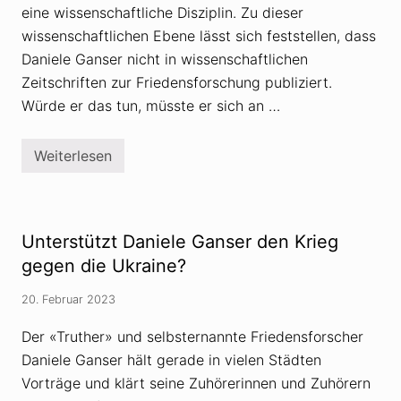
l
R
eine wissenschaftliche Disziplin. Zu dieser
i
o
c
wissenschaftlichen Ebene lässt sich feststellen, dass
s
h
t
Daniele Ganser nicht in wissenschaftlichen
e
o
V
Zeitschriften zur Friedensforschung publiziert.
c
e
k
r
Würde er das tun, müsste er sich an …
s
f
t
ü
ö
h
s
Weiterlesen
D
r
s
a
u
t
n
n
a
i
g
u
e
f
l
Unterstützt Daniele Ganser den Krieg
s
e
c
G
gegen die Ukraine?
h
a
a
n
r
20. Februar 2023
s
f
e
e
r
Der «Truther» und selbsternannte Friedensforscher
K
–
r
Daniele Ganser hält gerade in vielen Städten
e
i
i
Vorträge und klärt seine Zuhörerinnen und Zuhörern
t
n
i