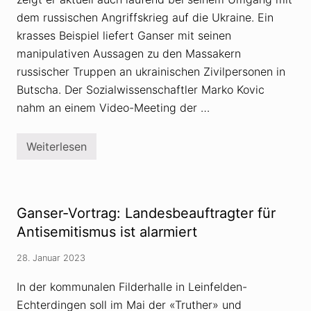
G
dem russischen Angriffskrieg auf die Ukraine. Ein
a
n
krasses Beispiel liefert Ganser mit seinen
s
e
manipulativen Aussagen zu den Massakern
r
russischer Truppen an ukrainischen Zivilpersonen in
d
e
Butscha. Der Sozialwissenschaftler Marko Kovic
n
nahm an einem Video-Meeting der …
K
r
i
e
Weiterlesen
W
g
i
g
e
e
D
g
a
e
n
n
Ganser-Vortrag: Landesbeauftragter für
i
d
e
Antisemitismus ist alarmiert
i
l
e
e
U
28. Januar 2023
G
k
a
r
n
a
In der kommunalen Filderhalle in Leinfelden-
s
i
Echterdingen soll im Mai der «Truther» und
e
n