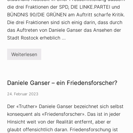
E
x
die drei Fraktionen der SPD, DIE LINKE.PARTEI und
p
BÜNDNIS 90/DIE GRÜNEN am Auftritt scharfe Kritik.
e
r
Die drei Fraktionen sind sich einig darin, dass durch
t
das Auftreten von Daniele Ganser das Ansehen der
e
f
Stadt Rostock erheblich …
ü
r
p
s
Weiterlesen
G
e
a
u
n
d
s
o
e
w
r
Daniele Ganser – ein Friedensforscher?
i
-
s
A
s
u
24. Februar 2023
e
f
n
t
s
Der «Truther» Daniele Ganser bezeichnet sich selbst
r
c
i
konsequent als «Friedensforscher». Das ist in jeder
h
t
a
Hinsicht weit von der Realität entfernt, aber er
t
f
i
glaubt offensichtlich daran. Friedensforschung ist
t
n