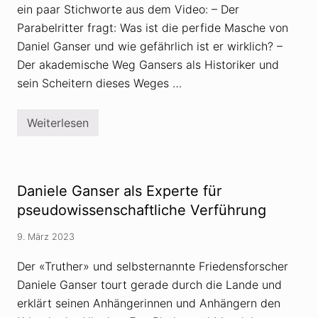
ein paar Stichworte aus dem Video: – Der
Parabelritter fragt: Was ist die perfide Masche von
Daniel Ganser und wie gefährlich ist er wirklich? –
Der akademische Weg Gansers als Historiker und
sein Scheitern dieses Weges …
Weiterlesen
«
P
a
r
a
b
Daniele Ganser als Experte für
e
l
pseudowissenschaftliche Verführung
r
i
9. März 2023
t
t
e
Der «Truther» und selbsternannte Friedensforscher
r
Daniele Ganser tourt gerade durch die Lande und
»
n
erklärt seinen Anhängerinnen und Anhängern den
i