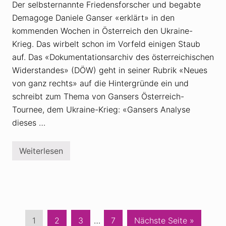
a
Der selbsternannte Friedensforscher und begabte
g
g
l
Demagoge Daniele Ganser «erklärt» in den
:
a
L
t
kommenden Wochen in Österreich den Ukraine-
a
t
n
Krieg. Das wirbelt schon im Vorfeld einigen Staub
b
d
ü
auf. Das «Dokumentationsarchiv des österreichischen
e
g
s
e
Widerstandes» (DÖW) geht in seiner Rubrik «Neues
b
l
von ganz rechts» auf die Hintergründe ein und
e
t
a
u
schreibt zum Thema von Gansers Österreich-
u
n
f
Tournee, dem Ukraine-Krieg: «Gansers Analyse
d
t
d
dieses …
r
e
a
r
g
U
t
k
Weiterlesen
Ö
e
r
s
r
a
t
f
i
e
ü
n
r
r
e
r
A
i
e
n
n
i
t
d
c
S
S
S
Weggelassene
S
a
1
2
3
…
7
Nächste Seite
»
i
i