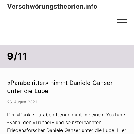
Menu
Zum
Zur
Verschwörungstheorien.info
Inhalt
Seitenspalte
Beiträge zu Merkmalen, Funktionen
springen
springen
Menu
und Risiken konspirationistischen
Denkens
9/11
«Parabelritter» nimmt Daniele Ganser
unter die Lupe
26. August 2023
Der «Dunkle Parabelritter» nimmt in seinem YouTube
-Kanal den «Truther» und selbsternannten
Friedensforscher Daniele Ganser unter die Lupe. Hier