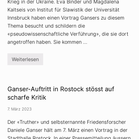
m
Krieg in der Ukraine. Eva Binder und Magdalena
m
Kaltseis von Institut für Slawistik der Universität
t
D
Innsbruck haben einen Vortrag Gansers zu diesem
a
Thema besucht und schildern die
n
i
«pseudowissenschaftliche Verführung», die sie dort
e
l
angetroffen haben. Sie kommen …
e
G
a
Weiterlesen
n
D
s
a
e
n
r
i
u
e
n
l
Ganser-Auftritt in Rostock stösst auf
t
e
e
G
scharfe Kritik
r
a
d
n
7. März 2023
i
s
e
e
L
r
Der «Truther» und selbsternannte Friedensforscher
u
a
Daniele Ganser hält am 7. März einen Vortrag in der
p
l
e
s
Stadthalle Rostock. In einer Pressemitteilung äussern