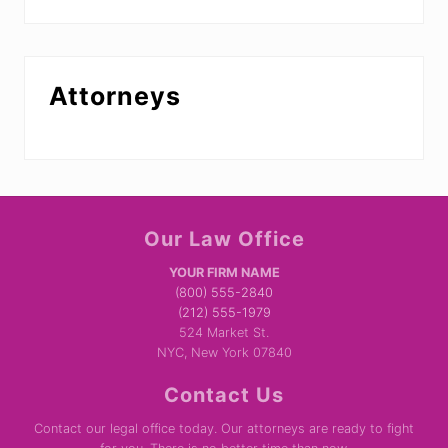
Attorneys
Site
Our Law Office
Footer
YOUR FIRM NAME
(800) 555-2840
(212) 555-1979
524 Market St.
NYC, New York 07840
Contact Us
Contact our legal office today. Our attorneys are ready to fight