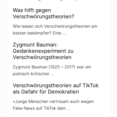
a
i
n
Was hilft gegen
e
Verschwörungstheorien?
-
K
r
Wie lassen sich Verschwörungstheorien am
i
besten bekämpfen? Eine …
e
g
Zygmunt Bauman:
Gedankenexperiment zu
Verschwörungstheorien
Zygmunt Bauman (1925 – 2017) war ein
polnisch-britischer …
Verschwörungstheorien auf TikTok
als Gefahr für Demokratien
«Junge Menschen vertrauen auch wegen
Fake-News auf TikTok dem …