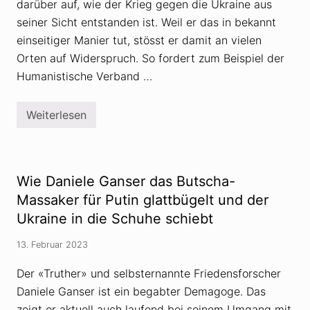
F
darüber auf, wie der Krieg gegen die Ukraine aus
k
r
seiner Sicht entstanden ist. Weil er das in bekannt
i
e
einseitiger Manier tut, stösst er damit an vielen
d
Orten auf Widerspruch. So fordert zum Beispiel der
e
n
Humanistische Verband …
s
f
o
r
Weiterlesen
U
s
n
c
t
h
e
e
r
r
s
Wie Daniele Ganser das Butscha-
?
t
ü
Massaker für Putin glattbügelt und der
t
Ukraine in die Schuhe schiebt
z
t
D
13. Februar 2023
a
n
Der «Truther» und selbsternannte Friedensforscher
i
e
Daniele Ganser ist ein begabter Demagoge. Das
l
e
zeigt er aktuell auch laufend bei seinem Umgang mit