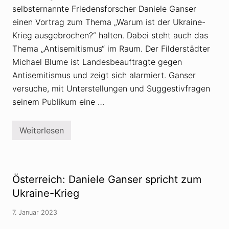
r
e
selbsternannte Friedensforscher Daniele Ganser
d
?
a
einen Vortrag zum Thema „Warum ist der Ukraine-
s
Krieg ausgebrochen?“ halten. Dabei steht auch das
B
u
Thema „Antisemitismus“ im Raum. Der Filderstädter
t
Michael Blume ist Landesbeauftragte gegen
s
c
Antisemitismus und zeigt sich alarmiert. Ganser
h
a
versuche, mit Unterstellungen und Suggestivfragen
-
seinem Publikum eine …
M
a
s
s
Weiterlesen
G
a
a
k
n
e
s
r
e
f
r
ü
Österreich: Daniele Ganser spricht zum
-
r
V
Ukraine-Krieg
P
o
u
r
t
7. Januar 2023
t
i
r
n