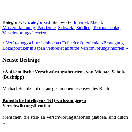
Kategorie:
Uncategorized
Stichworte:
Internet
,
Macht
,
Mustererkennung
,
Pandemie
,
Schweiz
,
Studien
,
Terroranschlag
,
Verschwörungstheorien
Vorheriger
«
Verfassungsschutz beobachtet Teile der Querdenker-Bewegung
Beitrag:
Nächster
Lokalpolitiker in Japan verbreitet absurde Verschwörungstheorien
»
Beitrag:
Seitenspalte
Neuste Beiträge
«Antisemitische Verschwörungstheorien» von Michael Scholz
(Buchtipp)
Michael Scholz hat ein ausgesprochen lesenswertes Buch …
Künstliche Intelligenz (KI) wirksam gegen
Verschwörungstheorien
Menschen, die stark an Verschwörungstheorien glauben, sind durch
…