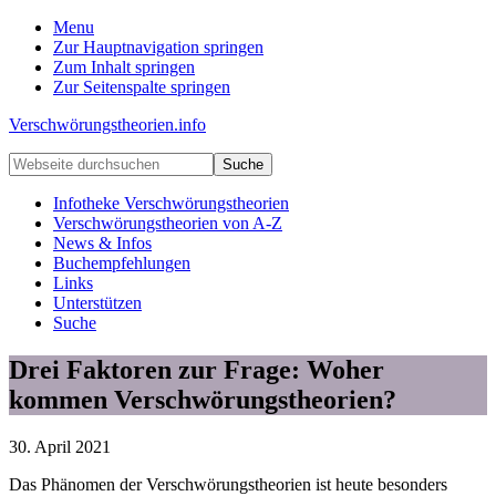
Menu
Zur Hauptnavigation springen
Zum Inhalt springen
Zur Seitenspalte springen
Verschwörungstheorien.info
Beiträge
Webseite
zu
durchsuchen
Merkmalen,
Infotheke Verschwörungstheorien
Funktionen
Verschwörungstheorien von A-Z
und
News & Infos
Risiken
Buchempfehlungen
konspirationistischen
Links
Denkens
Unterstützen
Suche
Drei Faktoren zur Frage: Woher
kommen Verschwörungstheorien?
30. April 2021
Das Phänomen der Verschwörungstheorien ist heute besonders