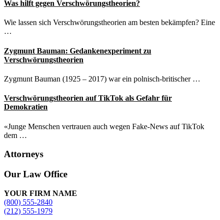
Was hilft gegen Verschwörungstheorien?
Wie lassen sich Verschwörungstheorien am besten bekämpfen? Eine
…
Zygmunt Bauman: Gedankenexperiment zu
Verschwörungstheorien
Zygmunt Bauman (1925 – 2017) war ein polnisch-britischer …
Verschwörungstheorien auf TikTok als Gefahr für
Demokratien
«Junge Menschen vertrauen auch wegen Fake-News auf TikTok
dem …
Attorneys
Site
Our Law Office
Footer
YOUR FIRM NAME
(800) 555-2840
(212) 555-1979