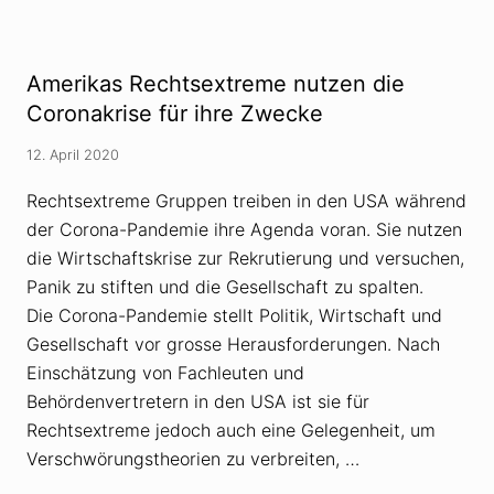
e
r
r
s
s
c
c
h
h
Amerikas Rechtsextreme nutzen die
w
w
ö
ö
Coronakrise für ihre Zwecke
r
r
u
u
n
12. April 2020
n
g
g
s
s
Rechtsextreme Gruppen treiben in den USA während
t
t
h
der Corona-Pandemie ihre Agenda voran. Sie nutzen
h
e
e
die Wirtschaftskrise zur Rekrutierung und versuchen,
o
o
r
r
Panik zu stiften und die Gesellschaft zu spalten.
i
i
e
Die Corona-Pandemie stellt Politik, Wirtschaft und
e
n
n
Gesellschaft vor grosse Herausforderungen. Nach
u
a
m
Einschätzung von Fachleuten und
l
g
s
Behördenvertretern in den USA ist sie für
e
G
h
e
Rechtsextreme jedoch auch eine Gelegenheit, um
e
f
n
Verschwörungstheorien zu verbreiten, …
a
h