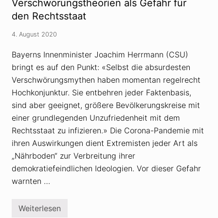
u
Verschwörungstheorien als Gefahr für
a
e
m
den Rechtsstaat
r
i
d
s
e
4. August 2020
t
n
e
k
n
Bayerns Innenminister Joachim Herrmann (CSU)
e
u
r
bringt es auf den Punkt: «Selbst die absurdesten
n
-
d
B
Verschwörungsmythen haben momentan regelrecht
R
e
e
Hochkonjunktur. Sie entbehren jeder Faktenbasis,
w
c
e
sind aber geeignet, größere Bevölkerungskreise mit
h
g
t
u
einer grundlegenden Unzufriedenheit mit dem
s
n
Rechtsstaat zu infizieren.» Die Corona-Pandemie mit
e
g
x
ihren Auswirkungen dient Extremisten jeder Art als
t
r
„Nährboden“ zur Verbreitung ihrer
e
demokratiefeindlichen Ideologien. Vor dieser Gefahr
m
e
warnten …
m
i
t
Weiterlesen
V
V
e