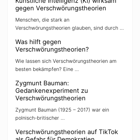
Künstliche Intelligenz (KI) wirksam
d
gegen Verschwörungstheorien
i
e
C
Menschen, die stark an
o
Verschwörungstheorien glauben, sind durch …
r
o
n
Was hilft gegen
a
Verschwörungstheorien?
k
r
i
Wie lassen sich Verschwörungstheorien am
s
besten bekämpfen? Eine …
e
f
ü
Zygmunt Bauman:
r
i
Gedankenexperiment zu
h
Verschwörungstheorien
r
e
Z
Zygmunt Bauman (1925 – 2017) war ein
w
polnisch-britischer …
e
c
k
Verschwörungstheorien auf TikTok
e
als Gefahr für Demokratien