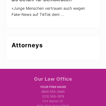
«Junge Menschen vertrauen auch wegen
Fake-News auf TikTok dem …
Attorneys
Site
Our Law Office
Footer
YOUR FIRM NAME
(800) 555-2840
(212) 555-1979
524 Market St.
NYC, New York 07840