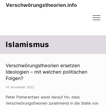
Menu
Zum
Zur
Verschwörungstheorien.info
Inhalt
Seitenspalte
Beiträge zu Merkmalen, Funktionen
springen
springen
Menu
und Risiken konspirationistischen
Denkens
Islamismus
Verschwörungstheorien ersetzen
Ideologien – mit welchen politischen
Folgen?
14. November 2022
Peter Pomerantsev weist darauf hin, dass
Verschwörungstheorien zunehmend in die Stelle von