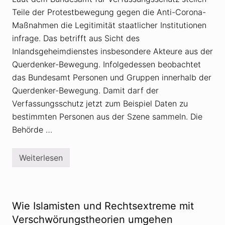
t
a
Teile der Protestbewegung gegen die Anti-Corona-
w
c
e
h
Maßnahmen die Legitimität staatlicher Institutionen
l
s
c
t
infrage. Das betrifft aus Sicht des
h
e
Inlandsgeheimdienstes insbesondere Akteure aus der
e
l
n
l
Querdenker-Bewegung. Infolgedessen beobachtet
p
e
o
das Bundesamt Personen und Gruppen innerhalb der
n
l
:
Querdenker-Bewegung. Damit darf der
i
V
t
i
Verfassungsschutz jetzt zum Beispiel Daten zu
i
e
bestimmten Personen aus der Szene sammeln. Die
s
l
c
A
Behörde …
h
r
e
b
n
e
F
Weiterlesen
i
V
o
t
e
l
m
r
g
i
f
e
t
a
n
C
s
Wie Islamisten und Rechtsextreme mit
?
o
s
r
u
Verschwörungstheorien umgehen
o