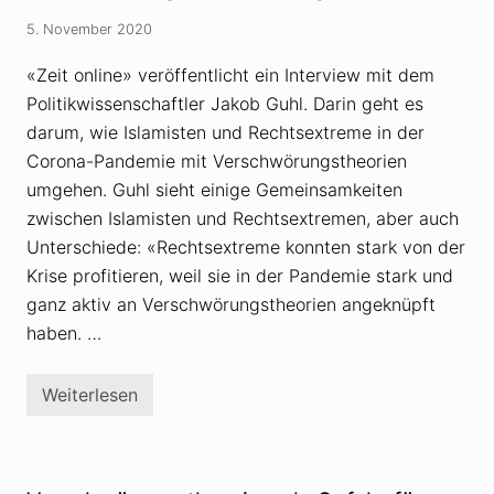
n
n
g
a
5. November 2020
s
-
s
V
c
«Zeit online» veröffentlicht ein Interview mit dem
e
h
r
Politikwissenschaftler Jakob Guhl. Darin geht es
u
s
t
darum, wie Islamisten und Rechtsextreme in der
c
z
h
b
Corona-Pandemie mit Verschwörungstheorien
w
e
ö
umgehen. Guhl sieht einige Gemeinsamkeiten
o
r
b
zwischen Islamisten und Rechtsextremen, aber auch
u
a
n
Unterschiede: «Rechtsextreme konnten stark von der
c
g
h
Krise profitieren, weil sie in der Pandemie stark und
s
t
t
e
ganz aktiv an Verschwörungstheorien angeknüpft
h
t
e
haben. …
T
o
e
r
i
i
l
Weiterlesen
e
W
e
n
i
d
e
e
I
r
s
Q
l