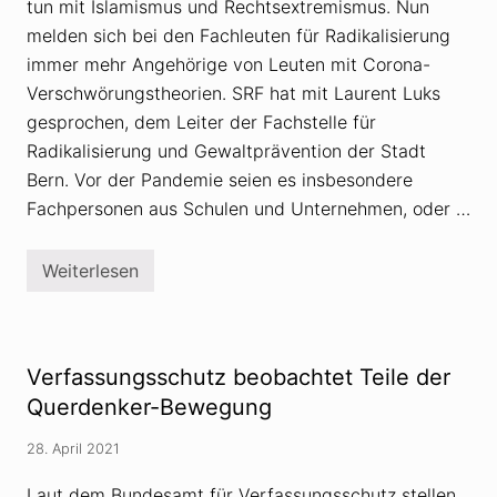
tun mit Islamismus und Rechtsextremismus. Nun
h
e
melden sich bei den Fachleuten für Radikalisierung
o
r
immer mehr Angehörige von Leuten mit Corona-
i
Verschwörungstheorien. SRF hat mit Laurent Luks
e
n
gesprochen, dem Leiter der Fachstelle für
e
Radikalisierung und Gewaltprävention der Stadt
r
s
Bern. Vor der Pandemie seien es insbesondere
e
t
Fachpersonen aus Schulen und Unternehmen, oder …
z
e
n
Weiterlesen
I
E
d
x
e
t
o
r
l
e
o
m
Verfassungsschutz beobachtet Teile der
g
i
i
s
Querdenker-Bewegung
e
m
n
u
28. April 2021
–
s
m
-
i
F
Laut dem Bundesamt für Verfassungsschutz stellen