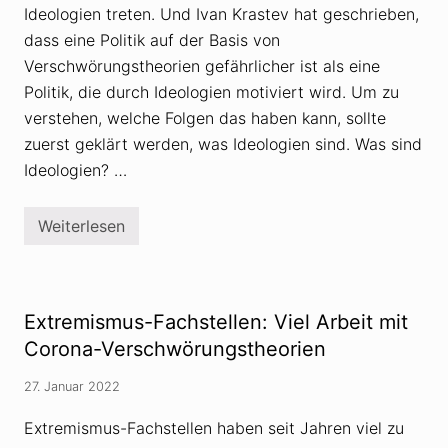
Ideologien treten. Und Ivan Krastev hat geschrieben,
dass eine Politik auf der Basis von
Verschwörungstheorien gefährlicher ist als eine
Politik, die durch Ideologien motiviert wird. Um zu
verstehen, welche Folgen das haben kann, sollte
zuerst geklärt werden, was Ideologien sind. Was sind
Ideologien? …
Weiterlesen
V
e
r
s
c
h
Extremismus-Fachstellen: Viel Arbeit mit
w
ö
Corona-Verschwörungstheorien
r
u
27. Januar 2022
n
g
s
Extremismus-Fachstellen haben seit Jahren viel zu
t