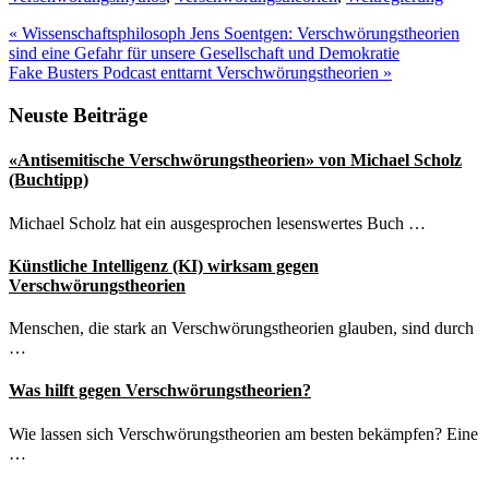
Vorheriger
«
Wissenschaftsphilosoph Jens Soentgen: Verschwörungstheorien
Beitrag:
sind eine Gefahr für unsere Gesellschaft und Demokratie
Nächster
Fake Busters Podcast enttarnt Verschwörungstheorien
»
Beitrag:
Seitenspalte
Neuste Beiträge
«Antisemitische Verschwörungstheorien» von Michael Scholz
(Buchtipp)
Michael Scholz hat ein ausgesprochen lesenswertes Buch …
Künstliche Intelligenz (KI) wirksam gegen
Verschwörungstheorien
Menschen, die stark an Verschwörungstheorien glauben, sind durch
…
Was hilft gegen Verschwörungstheorien?
Wie lassen sich Verschwörungstheorien am besten bekämpfen? Eine
…