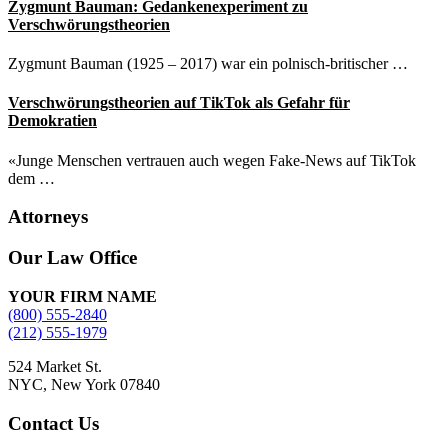
Zygmunt Bauman: Gedankenexperiment zu
Verschwörungstheorien
Zygmunt Bauman (1925 – 2017) war ein polnisch-britischer …
Verschwörungstheorien auf TikTok als Gefahr für
Demokratien
«Junge Menschen vertrauen auch wegen Fake-News auf TikTok
dem …
Attorneys
Site
Our Law Office
Footer
YOUR FIRM NAME
(800) 555-2840
(212) 555-1979
524 Market St.
NYC, New York 07840
Contact Us