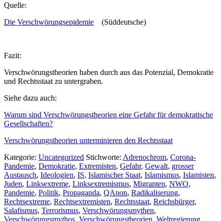
Quelle:
Die Verschwörungsepidemie
(Süddeutsche)
Fazit:
Verschwörungstheorien haben durch aus das Potenzial, Demokratie
und Rechtsstaat zu untergraben.
Siehe dazu auch:
Warum sind Verschwörungstheorien eine Gefahr für demokratische
Gesellschaften?
Verschwörungstheorien unterminieren den Rechtsstaat
Kategorie:
Uncategorized
Stichworte:
Adrenochrom
,
Corona-
Pandemie
,
Demokratie
,
Extremisten
,
Gefahr
,
Gewalt
,
grosser
Austausch
,
Ideologien
,
IS
,
Islamischer Staat
,
Islamismus
,
Islamisten
,
Juden
,
Linksextreme
,
Linksextremismus
,
Migranten
,
NWO
,
Pandemie
,
Politik
,
Propaganda
,
QAnon
,
Radikaliserung
,
Rechtsextreme
,
Rechtsextremisten
,
Rechtsstaat
,
Reichsbürger
,
Salafismus
,
Terrorismus
,
Verschwörungsmythen
,
Verschwörungsmythos
,
Verschwörungstheorien
,
Weltregierung