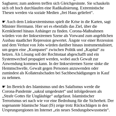
Sagbaren; zum anderen treffen sich Gleichgesinnte. Sie schaukeln
sich oft hoch durchlaufen eine Radikalisierung. Extremistische
Thesen werden via soziale Medien „frei Haus geliefert“.
☛ Auch dem Linksextremismus spielt die Krise in die Karten, sagt
Minister Herrmann. Hier sei es ebenfalls das Ziel, über die
Kernklientel hinaus Anhänger zu finden. Corona-Maßnahmen
würden von der linksextremen Szene als Vorwand zum angeblichen
Ausbau staatlicher Repression gewertet. Ängste vor einer Rezession
und dem Verlust von Jobs würden darüber hinaus instrumentalisiert,
um gegen eine „Kumpanei“ zwischen Politik und „Kapital“ zu
hetzen. Als Lösung soll der Rechtsstaat abgeschafft und ein
Systemwechsel propagiert werden, wobei auch Gewalt zur
Anwendung kommen kann. In der linksextremen Szene sinke die
Hemmschwelle, Gewalt gegen Personen anzuwenden oder
zumindest als Kollateralschaden bei Sachbeschädigungen in Kauf
zu nehmen.
☛ Im Bereich des Islamismus und des Salafismus werde die
Corona-Pandemie „sakral umgedeutet“ und infolgedessen als
„Strafe Gottes für Ungläubige“ aufgefasst. Islamistischer
Terrorismus sei nach wie vor eine Bedrohung für die Sicherheit. Der
sogenannte Islamische Staat (IS) zeige trotz Rückschlägen in den
Ursprungsregionen im Internet „ein neues Sendungsbewusstsein“.