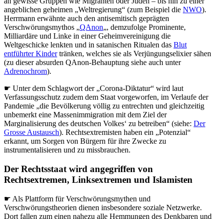
an gewisse Gruppen wie Migranten oder Juden – bis hin zu einer
angeblichen geheimen „Weltregierung“ (zum Beispiel die
NWO
).
Herrmann erwähnte auch den antisemitisch geprägten
Verschwörungsmythos „
QAnon
„, demzufolge Prominente,
Milliardäre und Linke in einer Geheimvereinigung die
Weltgeschicke lenkten und in satanischen Ritualen das
Blut
entführter Kinder
tränken, welches sie als Verjüngungselixier sähen
(zu dieser absurden QAnon-Behauptung siehe auch unter
Adrenochrom
).
☛ Unter dem Schlagwort der „Corona-Diktatur“ wird laut
Verfassungsschutz zudem dem Staat vorgeworfen, im Verlaufe der
Pandemie „die Bevölkerung völlig zu entrechten und gleichzeitig
unbemerkt eine Massenimmigration mit dem Ziel der
Marginalisierung des deutschen Volkes‘ zu betreiben“ (siehe:
Der
Grosse Austausch
). Rechtsextremisten haben ein „Potenzial“
erkannt, um Sorgen von Bürgern für ihre Zwecke zu
instrumentalisieren und zu missbrauchen.
Der Rechtsstaat wird angegriffen von
Rechtsextremen, Linksextremen und Islamisten
☛ Als Plattform für Verschwörungsmythen und
Verschwörungstheorien dienen insbesondere soziale Netzwerke.
Dort fallen zum einen nahezu alle Hemmungen des Denkbaren und