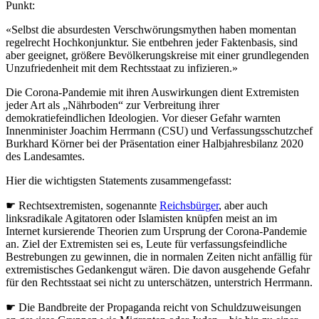
Punkt:
«Selbst die absurdesten Verschwörungsmythen haben momentan
regelrecht Hochkonjunktur. Sie entbehren jeder Faktenbasis, sind
aber geeignet, größere Bevölkerungskreise mit einer grundlegenden
Unzufriedenheit mit dem Rechtsstaat zu infizieren.»
Die Corona-Pandemie mit ihren Auswirkungen dient Extremisten
jeder Art als „Nährboden“ zur Verbreitung ihrer
demokratiefeindlichen Ideologien. Vor dieser Gefahr warnten
Innenminister Joachim Herrmann (CSU) und Verfassungsschutzchef
Burkhard Körner bei der Präsentation einer Halbjahresbilanz 2020
des Landesamtes.
Hier die wichtigsten Statements zusammengefasst:
☛ Rechtsextremisten, sogenannte
Reichsbürger
, aber auch
linksradikale Agitatoren oder Islamisten knüpfen meist an im
Internet kursierende Theorien zum Ursprung der Corona-Pandemie
an. Ziel der Extremisten sei es, Leute für verfassungsfeindliche
Bestrebungen zu gewinnen, die in normalen Zeiten nicht anfällig für
extremistisches Gedankengut wären. Die davon ausgehende Gefahr
für den Rechtsstaat sei nicht zu unterschätzen, unterstrich Herrmann.
☛ Die Bandbreite der Propaganda reicht von Schuldzuweisungen