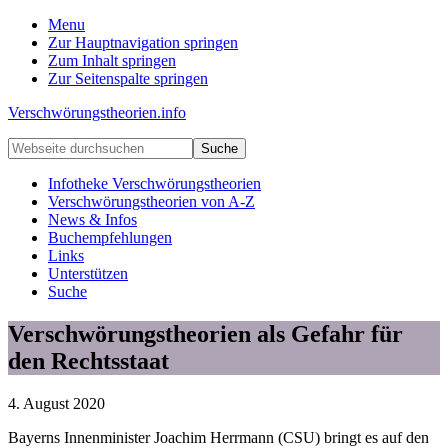
Menu
Zur Hauptnavigation springen
Zum Inhalt springen
Zur Seitenspalte springen
Verschwörungstheorien.info
Beiträge
Webseite
zu
durchsuchen
Merkmalen,
Infotheke Verschwörungstheorien
Funktionen
Verschwörungstheorien von A-Z
und
News & Infos
Risiken
Buchempfehlungen
konspirationistischen
Links
Denkens
Unterstützen
Suche
Verschwörungstheorien als Gefahr für
den Rechtsstaat
4. August 2020
Bayerns Innenminister Joachim Herrmann (CSU) bringt es auf den