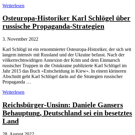
Daniele
Weiterlesen
Ganser:
Repetitives
Osteuropa-Historiker Karl Schlögel über
Gerede
russische Propaganda-Strategien
vom
Putsch
in
3. November 2022
der
Ukraine
Karl Schlögl ist ein renommierter Osteuropa-Historiker, der sich seit
langem intensiv mit Russland und der Ukraine befasst. Nach der
völkerrechtswidrigen Annexion der Krim und dem Einmarsch
russischer Truppen in die Ostukraine publizierte Karl Schlögel im
Jahr 2015 das Buch «Entscheidung in Kiew». In einem kleineren
Abschnitt geht Karl Schlögel darin auf die Strategien russischer
Propaganda …
Osteuropa-
Weiterlesen
Historiker
Karl
Reichsbürger-Unsinn: Daniele Gansers
Schlögel
Behauptung, Deutschland sei ein besetztes
über
russische
Land
Propaganda-
Strategien
28. August 2022