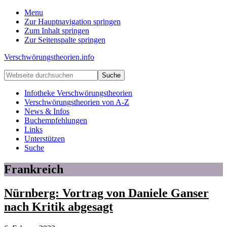
Menu
Zur Hauptnavigation springen
Zum Inhalt springen
Zur Seitenspalte springen
Verschwörungstheorien.info
Beiträge
Webseite
zu
durchsuchen
Merkmalen,
Infotheke Verschwörungstheorien
Funktionen
Verschwörungstheorien von A-Z
und
News & Infos
Risiken
Buchempfehlungen
konspirationistischen
Links
Denkens
Unterstützen
Suche
Frankreich
Nürnberg: Vortrag von Daniele Ganser
nach Kritik abgesagt