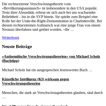
Die rechtsextreme Verschwörungstheorie vom
«Bevölkerungsaustausch» ist insbesondere in den USA populär.
Trotz ihrer Absurdität, erfreut sie sich auch bei uns wachsender
Beliebtheit – bis in die SVP hinein. Sie spielte zum Beispiel eine
Rolle bei der Unite-the-Right-Demonstration in Charlottesville. Bei
diesem rechtsextremen Aufmarsch war eine junge Frau von einem
Neonazi überfahren und getötet worden. «Ihr …
Zur
Weiterlesen
irren,
rechtsextremen
Seitenspalte
Neuste Beiträge
Verschwörungstheorie
vom
«Antisemitische Verschwörungstheorien» von Michael Scholz
«Bevölkerungsaustausch»
(Buchtipp)
Michael Scholz hat ein ausgesprochen lesenswertes Buch …
Künstliche Intelligenz (KI) wirksam gegen
Verschwörungstheorien
Menschen, die stark an Verschwörungstheorien glauben, sind durch
…