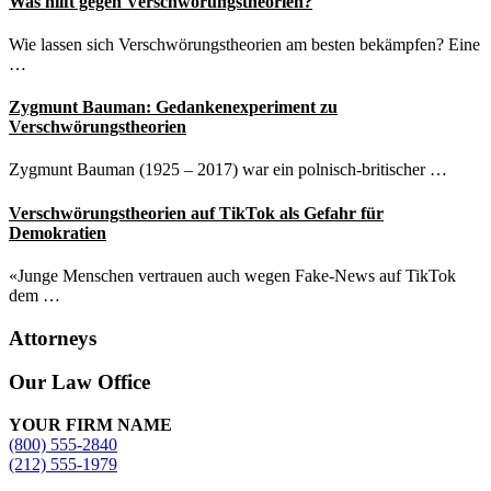
Was hilft gegen Verschwörungstheorien?
Wie lassen sich Verschwörungstheorien am besten bekämpfen? Eine
…
Zygmunt Bauman: Gedankenexperiment zu
Verschwörungstheorien
Zygmunt Bauman (1925 – 2017) war ein polnisch-britischer …
Verschwörungstheorien auf TikTok als Gefahr für
Demokratien
«Junge Menschen vertrauen auch wegen Fake-News auf TikTok
dem …
Attorneys
Site
Our Law Office
Footer
YOUR FIRM NAME
(800) 555-2840
(212) 555-1979