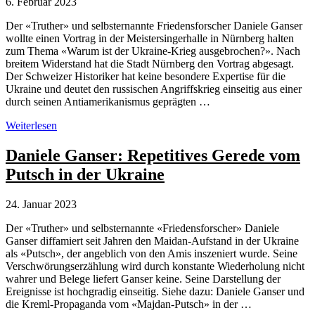
6. Februar 2023
Der «Truther» und selbsternannte Friedensforscher Daniele Ganser
wollte einen Vortrag in der Meistersingerhalle in Nürnberg halten
zum Thema «Warum ist der Ukraine-Krieg ausgebrochen?». Nach
breitem Widerstand hat die Stadt Nürnberg den Vortrag abgesagt.
Der Schweizer Historiker hat keine besondere Expertise für die
Ukraine und deutet den russischen Angriffskrieg einseitig aus einer
durch seinen Antiamerikanismus geprägten …
Nürnberg:
Weiterlesen
Vortrag
von
Daniele Ganser: Repetitives Gerede vom
Daniele
Putsch in der Ukraine
Ganser
nach
Kritik
24. Januar 2023
abgesagt
Der «Truther» und selbsternannte «Friedensforscher» Daniele
Ganser diffamiert seit Jahren den Maidan-Aufstand in der Ukraine
als «Putsch», der angeblich von den Amis inszeniert wurde. Seine
Verschwörungserzählung wird durch konstante Wiederholung nicht
wahrer und Belege liefert Ganser keine. Seine Darstellung der
Ereignisse ist hochgradig einseitig. Siehe dazu: Daniele Ganser und
die Kreml-Propaganda vom «Majdan-Putsch» in der …