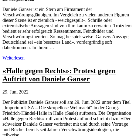
Daniele Ganser ist ein Stern am Firmament der
Verschwörungsgläubigen. Im Vergleich zu vielen anderen Figuren
dieser Szene ist er ziemlich «weichgespült». Schrille oder
extremistische Aussagen sind von ihm kaum zu erwarten. Trotzdem
bedient er sehr erfolgreich Ressentiments, Feindbilder und
Verschwörungstheorien. So mag beispielsweise Gansers Aussage,
Deutschland sei «ein besetztes Land», vordergründig soft
daherkommen. In ihrem …
Reichsbürger-
Weiterlesen
Unsinn:
Daniele
«Halle gegen Rechts»: Protest gegen
Gansers
Auftritt von Daniele Ganser
Behauptung,
Deutschland
sei
29. Juni 2022
ein
besetztes
Der Publizist Daniele Ganser soll am 29. Juni 2022 unter dem Titel
Land
„Imperium USA – Die skrupellose Weltmacht“ in der Georg-
Friedrich-Händel-Halle in Halle (Saale) auftreten. Die Organisation
«Halle gegen Rechts» ruft zum Protest auf und schreibt dazu: «Der
schweizer Daniele Ganser verbreitet mit und durch seine Vorträge
und Bücher bereits seit Jahren Verschwörungsideologien, die
teilweise …