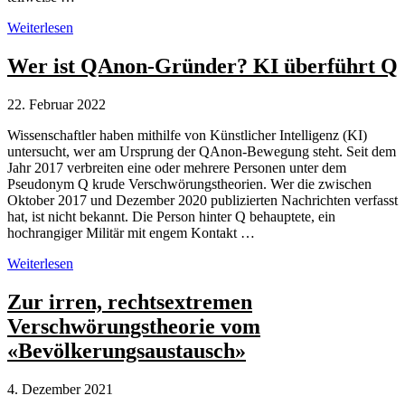
«Halle
Weiterlesen
gegen
Rechts»:
Wer ist QAnon-Gründer? KI überführt Q
Protest
gegen
22. Februar 2022
Auftritt
von
Wissenschaftler haben mithilfe von Künstlicher Intelligenz (KI)
Daniele
untersucht, wer am Ursprung der QAnon-Bewegung steht. Seit dem
Ganser
Jahr 2017 verbreiten eine oder mehrere Personen unter dem
Pseudonym Q krude Verschwörungstheorien. Wer die zwischen
Oktober 2017 und Dezember 2020 publizierten Nachrichten verfasst
hat, ist nicht bekannt. Die Person hinter Q behauptete, ein
hochrangiger Militär mit engem Kontakt …
Wer
Weiterlesen
ist
QAnon-
Zur irren, rechtsextremen
Gründer?
Verschwörungstheorie vom
KI
überführt
«Bevölkerungsaustausch»
Q
4. Dezember 2021