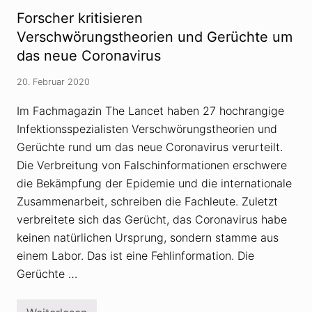
n
s
s
a
t
Forscher kritisieren
c
-
a
h
I
m
Verschwörungstheorien und Gerüchte um
w
n
m
das neue Coronavirus
ö
f
t
r
e
n
u
k
i
20. Februar 2020
n
t
c
g
i
h
s
Im Fachmagazin The Lancet haben 27 hochrangige
o
t
t
n
a
Infektionsspezialisten Verschwörungstheorien und
h
:
u
e
E
s
Gerüchte rund um das neue Coronavirus verurteilt.
o
p
d
Die Verbreitung von Falschinformationen erschwere
r
i
e
i
d
m
die Bekämpfung der Epidemie und die internationale
e
e
L
n
m
Zusammenarbeit, schreiben die Fachleute. Zuletzt
a
a
i
b
verbreitete sich das Gerücht, das Coronavirus habe
n
e
o
d
d
r
keinen natürlichen Ursprung, sondern stamme aus
e
e
r
einem Labor. Das ist eine Fehlinformation. Die
r
R
F
Gerüchte …
e
e
a
h
l
l
i