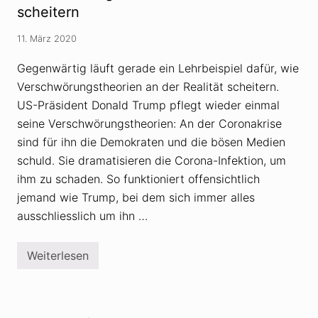
r
i
scheitern
u
e
n
n
g
11. März 2020
i
s
n
t
d
Gegenwärtig läuft gerade ein Lehrbeispiel dafür, wie
h
e
e
Verschwörungstheorien an der Realität scheitern.
r
o
C
r
US-Präsident Donald Trump pflegt wieder einmal
o
i
seine Verschwörungstheorien: An der Coronakrise
r
e
o
w
sind für ihn die Demokraten und die bösen Medien
n
i
a
d
schuld. Sie dramatisieren die Corona-Infektion, um
k
e
ihm zu schaden. So funktioniert offensichtlich
r
r
i
l
jemand wie Trump, bei dem sich immer alles
s
e
e
ausschliesslich um ihn …
g
t
:
C
Weiterlesen
T
o
r
r
u
o
m
n
p
a
u