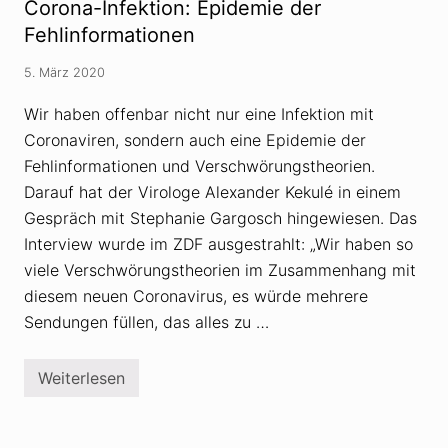
-
Corona-Infektion: Epidemie der
n
P
d
Fehlinformationen
a
d
n
i
d
5. März 2020
e
e
C
m
o
i
Wir haben offenbar nicht nur eine Infektion mit
r
e
Coronaviren, sondern auch eine Epidemie der
o
E
n
r
Fehlinformationen und Verschwörungstheorien.
a
r
-
Darauf hat der Virologe Alexander Kekulé in einem
e
I
g
Gespräch mit Stephanie Gargosch hingewiesen. Das
n
e
f
r
Interview wurde im ZDF ausgestrahlt: „Wir haben so
e
(
viele Verschwörungstheorien im Zusammenhang mit
k
S
t
A
diesem neuen Coronavirus, es würde mehrere
i
R
o
S
Sendungen füllen, das alles zu …
n
-
:
C
W
o
Weiterlesen
i
C
V
e
o
-
V
r
2
e
o
)
r