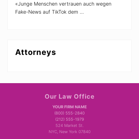
n
«Junge Menschen vertrauen auch wegen
e
Fake-News auf TikTok dem …
u
e
C
o
r
o
n
a
Attorneys
v
i
r
u
s
Site
Our Law Office
Footer
YOUR FIRM NAME
(800) 555-2840
(212) 555-1979
524 Market St.
NYC, New York 07840