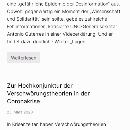
eine „gefährliche Epidemie der Desinformation“ aus.
Obwohl gegenwärtig ein Moment der „Wissenschaft
und Solidarität“ sein sollte, gebe es zahlreiche
Fehlinformationen, kritisierte UNO-Generalsekretär
Antonio Guterres in einer Videoerklärung. Und er
findet dazu deutliche Worte: „Lügen …
Weiterlesen
U
N
O
p
r
a
Zur Hochkonjunktur der
n
g
Verschwörungstheorien in der
e
Coronakrise
r
t
„
23. März 2020
g
e
In Krisenzeiten haben Verschwörungstheorien
f
ä