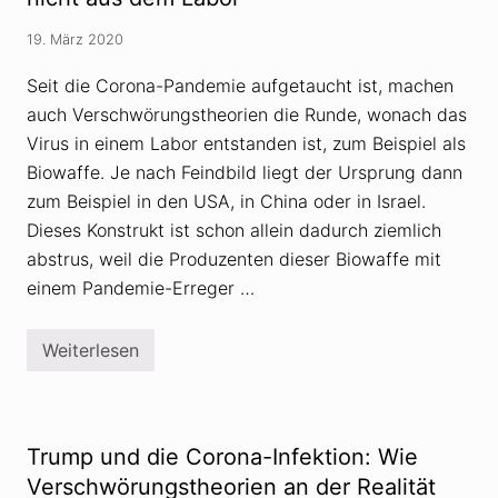
t
j
i
u
19. März 2020
o
n
n
k
Seit die Corona-Pandemie aufgetaucht ist, machen
“
t
a
u
auch Verschwörungstheorien die Runde, wonach das
n
r
d
Virus in einem Labor entstanden ist, zum Beispiel als
e
Biowaffe. Je nach Feindbild liegt der Ursprung dann
r
V
zum Beispiel in den USA, in China oder in Israel.
e
r
Dieses Konstrukt ist schon allein dadurch ziemlich
s
abstrus, weil die Produzenten dieser Biowaffe mit
c
h
einem Pandemie-Erreger …
w
ö
r
Weiterlesen
u
V
n
e
g
r
s
s
t
c
h
h
Trump und die Corona-Infektion: Wie
e
w
o
ö
Verschwörungstheorien an der Realität
r