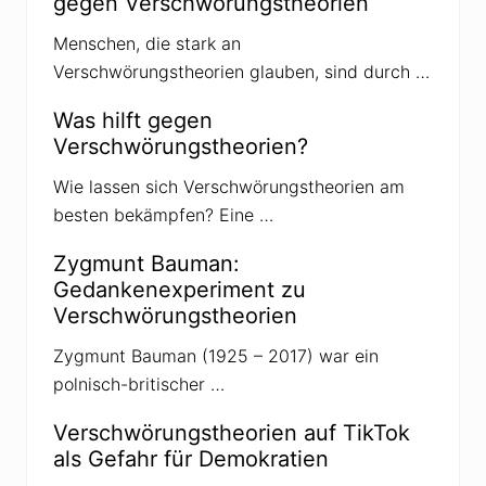
gegen Verschwörungstheorien
u
n
g
Menschen, die stark an
s
Verschwörungstheorien glauben, sind durch …
t
h
e
Was hilft gegen
o
Verschwörungstheorien?
r
i
e
Wie lassen sich Verschwörungstheorien am
n
besten bekämpfen? Eine …
u
n
d
Zygmunt Bauman:
G
e
Gedankenexperiment zu
r
Verschwörungstheorien
ü
c
h
Zygmunt Bauman (1925 – 2017) war ein
t
polnisch-britischer …
e
u
m
Verschwörungstheorien auf TikTok
d
als Gefahr für Demokratien
a
s