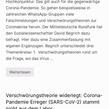
Hochkonjunktur. Das gilt auch für die gegenwärtige
h
r
Corona-Pandemie. So gehen beispielsweise in
l
zahlreichen WhatsApp-Gruppen viele
i
c
Falschmeldungen und Verschwörungstheorien zur
h
e
Coronakrise herum. Der Mitteldeutsche Rundfunk hat
E
den Sozialwissenschaftler David Begrich dazu
p
i
befragt. Hier dazu eine Zusammenfassung mit
d
eigenen Ergänzugen. Begrich unterscheidet drei
e
m
Themenkreise: 1. Verschwörungstheorien rund um
i
e
die Frage, wo das Virus …
d
e
r
Weiterlesen
D
Z
e
u
s
r
i
H
n
o
f
c
Verschwörungstheorie widerlegt: Corona-
o
h
r
k
Pandemie Erreger (SARS-CoV-2) stammt
m
o
nicht aus dem Labor
a
n