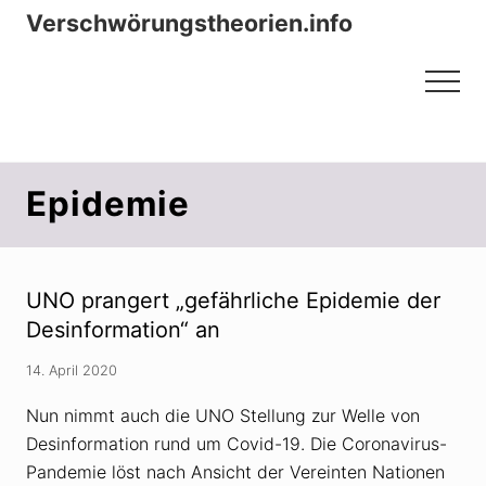
Menu
Zum
Zur
Verschwörungstheorien.info
Inhalt
Seitenspalte
Beiträge zu Merkmalen, Funktionen
springen
springen
Menu
und Risiken konspirationistischen
Denkens
Epidemie
UNO prangert „gefährliche Epidemie der
Desinformation“ an
14. April 2020
Nun nimmt auch die UNO Stellung zur Welle von
Desinformation rund um Covid-19. Die Coronavirus-
Pandemie löst nach Ansicht der Vereinten Nationen