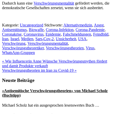
Dadurch kann eine
Verschwörungsmentalität
gefördert werden, die
demokratische Gesellschaften zersetzt, wenn sie sich ausbreitet.
Kategorie:
Uncategorized
Stichworte:
Alternativmedizin
,
Angst
,
Antisemitismus
,
Biowaffe
,
Corona-Infektion
,
Corona-Pandemie
,
Coronakrise
,
Coronavirus
,
Epidemie
,
Falschmeldungen
,
Feindbild
,
Iran
,
Israel
,
Medien
,
Sars-Cov-2
,
Unsicherheit
,
USA
,
Verschwörung
,
Verschwörungsmentalität
,
Verschwörungstheoretiker
,
Verschwörungstheorien
,
Virus
,
WhatsApp-Gruppen
Vorheriger
«
Wie Influencerin Anne Wünsche Verschwörungsmythen fördert
Beitrag:
und damit Produkte verkauft
Nächster
Verschwörungstheorien im Iran zu Covid-19
»
Beitrag:
Seitenspalte
Neuste Beiträge
«Antisemitische Verschwörungstheorien» von Michael Scholz
(Buchtipp)
Michael Scholz hat ein ausgesprochen lesenswertes Buch …