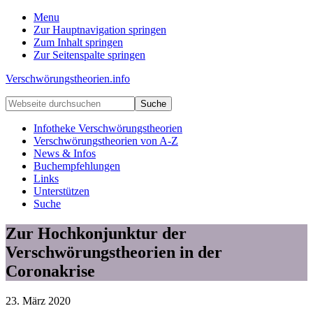
Menu
Zur Hauptnavigation springen
Zum Inhalt springen
Zur Seitenspalte springen
Verschwörungstheorien.info
Beiträge
Webseite
zu
durchsuchen
Merkmalen,
Infotheke Verschwörungstheorien
Funktionen
Verschwörungstheorien von A-Z
und
News & Infos
Risiken
Buchempfehlungen
konspirationistischen
Links
Denkens
Unterstützen
Suche
Zur Hochkonjunktur der
Verschwörungstheorien in der
Coronakrise
23. März 2020