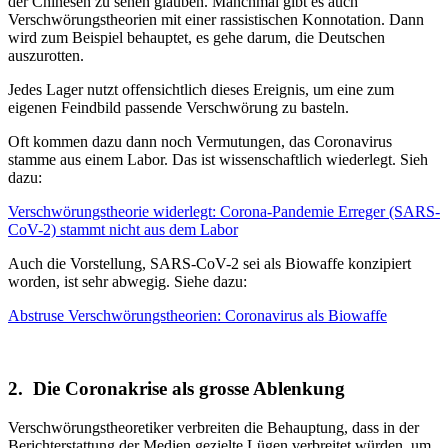
der Chinesen zu sehen glauben. Manchmal gibt es auch
Verschwörungstheorien mit einer rassistischen Konnotation. Dann
wird zum Beispiel behauptet, es gehe darum, die Deutschen
auszurotten.
Jedes Lager nutzt offensichtlich dieses Ereignis, um eine zum
eigenen Feindbild passende Verschwörung zu basteln.
Oft kommen dazu dann noch Vermutungen, das Coronavirus
stamme aus einem Labor. Das ist wissenschaftlich wiederlegt. Sieh
dazu:
Verschwörungstheorie widerlegt: Corona-Pandemie Erreger (SARS-
CoV-2) stammt nicht aus dem Labor
Auch die Vorstellung, SARS-CoV-2 sei als Biowaffe konzipiert
worden, ist sehr abwegig. Siehe dazu:
Abstruse Verschwörungstheorien: Coronavirus als Biowaffe
2. Die Coronakrise als grosse Ablenkung
Verschwörungstheoretiker verbreiten die Behauptung, dass in der
Berichterstattung der Medien gezielte Lügen verbreitet würden, um