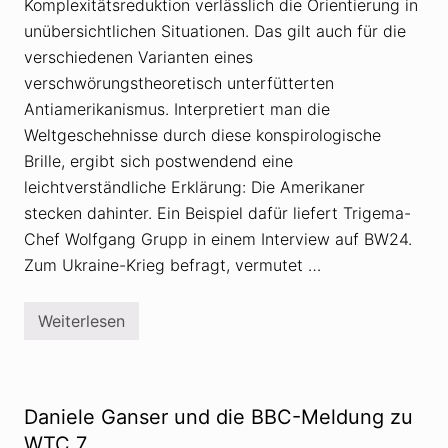
Komplexitätsreduktion verlässlich die Orientierung in
h
e
unübersichtlichen Situationen. Das gilt auch für die
o
r
verschiedenen Varianten eines
i
verschwörungstheoretisch unterfütterten
e
n
Antiamerikanismus. Interpretiert man die
w
Weltgeschehnisse durch diese konspirologische
i
d
Brille, ergibt sich postwendend eine
e
r
leichtverständliche Erklärung: Die Amerikaner
l
stecken dahinter. Ein Beispiel dafür liefert Trigema-
e
g
Chef Wolfgang Grupp in einem Interview auf BW24.
e
n
Zum Ukraine-Krieg befragt, vermutet …
…
.
g
Weiterlesen
e
T
h
r
t
i
d
g
a
e
s
m
Daniele Ganser und die BBC-Meldung zu
?
a
U
-
WTC 7