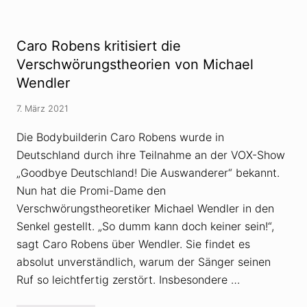
n
e
t
r
»
D
-
u
Caro Robens kritisiert die
V
m
e
m
Verschwörungstheorien von Michael
r
h
s
Wendler
e
c
i
h
t
7. März 2021
w
,
ö
F
r
Die Bodybuilderin Caro Robens wurde in
a
u
k
Deutschland durch ihre Teilnahme an der VOX-Show
n
t
g
e
„Goodbye Deutschland! Die Auswanderer“ bekannt.
s
n
Nun hat die Promi-Dame den
t
r
h
e
Verschwörungstheoretiker Michael Wendler in den
e
s
o
i
Senkel gestellt. „So dumm kann doch keiner sein!“,
r
s
sagt Caro Robens über Wendler. Sie findet es
i
t
e
e
absolut unverständlich, warum der Sänger seinen
n
Ruf so leichtfertig zerstört. Insbesondere …
z
u
n