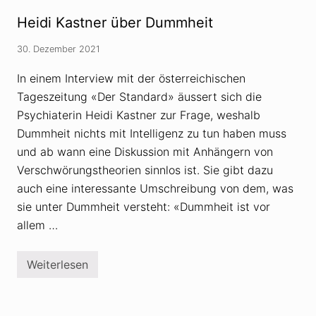
t
7
s
Heidi Kastner über Dummheit
t
e
r
30. Dezember 2021
r
o
In einem Interview mit der österreichischen
r
i
Tageszeitung «Der Standard» äussert sich die
s
Psychiaterin Heidi Kastner zur Frage, weshalb
m
u
Dummheit nichts mit Intelligenz zu tun haben muss
s
:
und ab wann eine Diskussion mit Anhängern von
A
Verschwörungstheorien sinnlos ist. Sie gibt dazu
t
t
auch eine interessante Umschreibung von dem, was
e
sie unter Dummheit versteht: «Dummheit ist vor
n
t
allem …
a
t
i
n
Weiterlesen
H
B
e
u
i
f
d
f
i