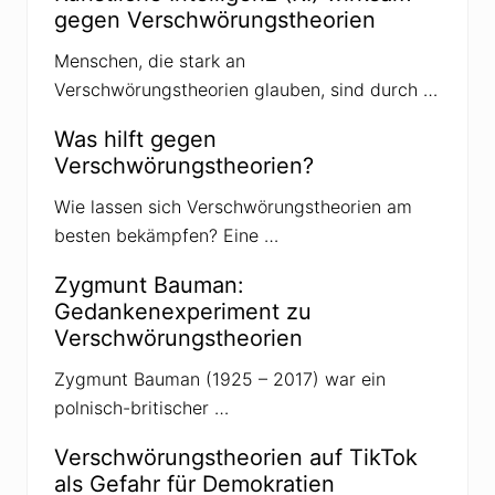
c
gegen Verschwörungstheorien
h
w
ö
Menschen, die stark an
r
Verschwörungstheorien glauben, sind durch …
u
n
g
Was hilft gegen
s
Verschwörungstheorien?
t
h
e
Wie lassen sich Verschwörungstheorien am
o
besten bekämpfen? Eine …
r
i
e
Zygmunt Bauman:
n
v
Gedankenexperiment zu
o
Verschwörungstheorien
n
M
i
Zygmunt Bauman (1925 – 2017) war ein
c
polnisch-britischer …
h
a
e
Verschwörungstheorien auf TikTok
l
als Gefahr für Demokratien
W