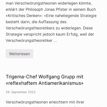
man Verschwörungstheorien widerlegen könnte,
erklärt der Philosoph Jonas Pfister in seinem Buch
«Kritisches Denken»: «Eine naheliegende Strategie
besteht darin, die Auffassung des
Verschwörungstheoretikers zu widerlegen. Diese
Strategie verspricht jedoch kaum Erfolg, weil der
Verschwörungstheoretiker …
Weiterlesen
V
e
r
s
c
h
Trigema-Chef Wolfgang Grupp mit
w
ö
«reflexhaftem Antiamerikanismus»
r
u
29. September 2022
n
g
s
Verschwörungstheorien erleichtern mit ihrer
t