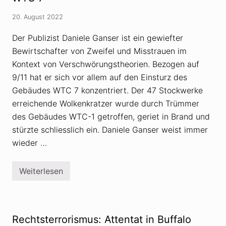
n
C
d
h
20. August 2022
w
e
e
f
n
W
Der Publizist Daniele Ganser ist ein gewiefter
n
o
Bewirtschafter von Zweifel und Misstrauen im
j
l
a
f
Kontext von Verschwörungstheorien. Bezogen auf
w
g
i
a
9/11 hat er sich vor allem auf den Einsturz des
e
n
Gebäudes WTC 7 konzentriert. Der 47 Stockwerke
?
g
G
erreichende Wolkenkratzer wurde durch Trümmer
r
des Gebäudes WTC-1 getroffen, geriet in Brand und
u
p
stürzte schliesslich ein. Daniele Ganser weist immer
p
m
wieder …
i
t
«
Weiterlesen
r
D
e
a
f
n
l
i
e
e
x
l
Rechtsterrorismus: Attentat in Buffalo
h
e