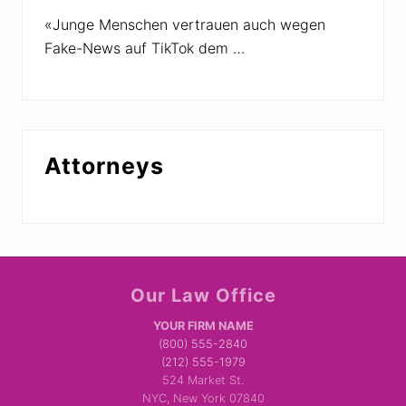
e
n
«Junge Menschen vertrauen auch wegen
d
Fake-News auf TikTok dem …
l
e
r
Attorneys
Site
Our Law Office
Footer
YOUR FIRM NAME
(800) 555-2840
(212) 555-1979
524 Market St.
NYC, New York 07840