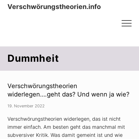
Menu
Zum
Zur
Verschwörungstheorien.info
Inhalt
Seitenspalte
Beiträge zu Merkmalen, Funktionen
springen
springen
Menu
und Risiken konspirationistischen
Denkens
Dummheit
Verschwörungstheorien
widerlegen….geht das? Und wenn ja wie?
19. November 2022
Verschwörungstheorien widerlegen, das ist nicht
immer einfach. Am besten geht das manchmal mit
subversiver Kritik. Was damit gemeint ist und wie