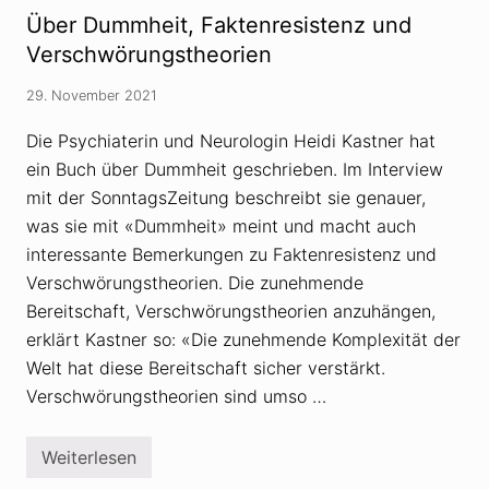
a
K
Über Dummheit, Faktenresistenz und
l
a
o
s
Verschwörungstheorien
b
t
a
n
s
29. November 2021
e
i
r
e
ü
Die Psychiaterin und Neurologin Heidi Kastner hat
r
b
t
ein Buch über Dummheit geschrieben. Im Interview
e
a
r
mit der SonntagsZeitung beschreibt sie genauer,
u
D
f
u
was sie mit «Dummheit» meint und macht auch
«
m
W
interessante Bemerkungen zu Faktenresistenz und
m
h
h
Verschwörungstheorien. Die zunehmende
i
e
t
Bereitschaft, Verschwörungstheorien anzuhängen,
i
e
t
r
erklärt Kastner so: «Die zunehmende Komplexität der
e
Welt hat diese Bereitschaft sicher verstärkt.
p
l
Verschwörungstheorien sind umso …
a
c
e
Weiterlesen
m
Ü
e
b