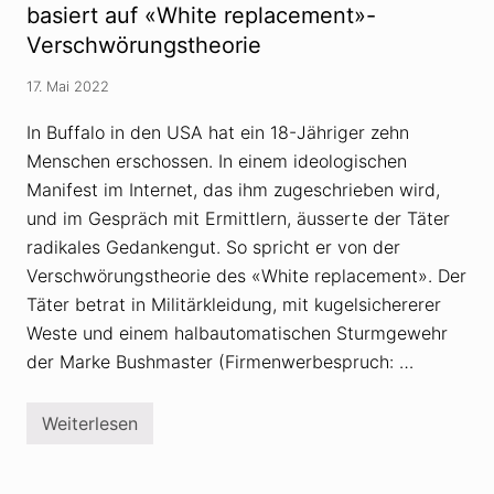
a
G
basiert auf «White replacement»-
f
a
Verschwörungstheorie
t
n
e
s
m
e
17. Mai 2022
A
r
n
u
t
In Buffalo in den USA hat ein 18-Jähriger zehn
n
i
d
Menschen erschossen. In einem ideologischen
a
d
m
i
Manifest im Internet, das ihm zugeschrieben wird,
e
e
und im Gespräch mit Ermittlern, äusserte der Täter
r
B
i
B
radikales Gedankengut. So spricht er von der
k
C
a
-
Verschwörungstheorie des «White replacement». Der
n
M
Täter betrat in Militärkleidung, mit kugelsichererer
i
e
s
l
Weste und einem halbautomatischen Sturmgewehr
m
d
u
der Marke Bushmaster (Firmenwerbespruch: …
u
s
n
»
g
z
Weiterlesen
R
u
e
W
c
T
h
C