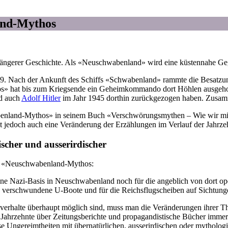
nd-Mythos
ngerer Geschichte. Als «Neuschwabenland» wird eine küstennahe Gege
39. Nach der Ankunft des Schiffs «Schwabenland» rammte die Besatzun
s» hat bis zum Kriegsende ein Geheimkommando dort Höhlen ausgehob
nd auch
Adolf Hitler
im Jahr 1945 dorthin zurückgezogen haben. Zusam
nland-Mythos» in seinem Buch «Verschwörungsmythen – Wie wir mit v
lt jedoch auch eine Veränderung der Erzählungen im Verlauf der Jahrze
cher und ausserirdischer
m «Neuschwabenland-Mythos:
r eine Nazi-Basis in Neuschwabenland noch für die angeblich von dort o
 verschwundene U-Boote und für die Reichsflugscheiben auf Sichtunge
erhalte überhaupt möglich sind, muss man die Veränderungen ihrer Th
 Jahrzehnte über Zeitungsberichte und propagandistische Bücher immer w
e Ungereimtheiten mit übernatürlichen, ausserirdischen oder mytholo