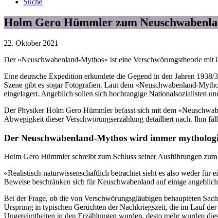
Suche
Holm Gero Hümmler zum Neuschwabenla
22. Oktober 2021
Der «Neuschwabenland-Mythos» ist eine Verschwörungstheorie mit lä
Eine deutsche Expedition erkundete die Gegend in den Jahren 1938/
Szene gibt es sogar Fotografien. Laut dem «Neuschwabenland-Mytho
eingelagert. Angeblich sollen sich hochrangige Nationalsozialisten u
Der Physiker Holm Gero Hümmler befasst sich mit dem «Neuschwabe
Abwegigkeit dieser Verschwörungserzählung detailliert nach. Ihm fäl
Der Neuschwabenland-Mythos wird immer mythologis
Holm Gero Hümmler schreibt zum Schluss seiner Ausführungen zu
«Realistisch-naturwissenschaftlich betrachtet sieht es also weder fü
Beweise beschränken sich für Neuschwabenland auf einige angeblich
Bei der Frage, ob die von Verschwörungsgläubigen behaupteten Sachv
Ursprung in typischen Gerüchten der Nachkriegszeit, die im Lauf der
Ungereimtheiten in den Erzählungen wurden, desto mehr wurden dies