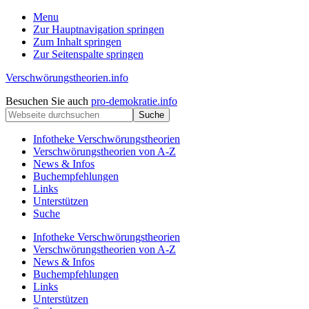
Menu
Zur Hauptnavigation springen
Zum Inhalt springen
Zur Seitenspalte springen
Verschwörungstheorien.info
Beiträge
Kopfzeile
Besuchen Sie auch
pro-demokratie.info
zu
Webseite
rechts
Merkmalen,
durchsuchen
Funktionen
Infotheke Verschwörungstheorien
und
Verschwörungstheorien von A-Z
Risiken
News & Infos
konspirationistischen
Buchempfehlungen
Denkens
Links
Unterstützen
Suche
Infotheke Verschwörungstheorien
Verschwörungstheorien von A-Z
News & Infos
Buchempfehlungen
Links
Unterstützen