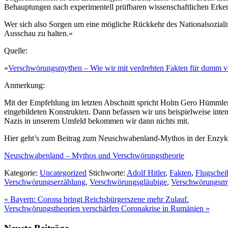
Behauptungen nach experimentell prüfbaren wissenschaftlichen Erkenn
Wer sich also Sorgen um eine mögliche Rückkehr des Nationalsoziali
Ausschau zu halten.»
Quelle:
«
Verschwörungsmythen – Wie wir mit verdrehten Fakten für dumm v
Anmerkung:
Mit der Empfehlung im letzten Abschnitt spricht Holm Gero Hümmler 
eingebildeten Konstrukten. Dann befassen wir uns beispielweise inten
Nazis in unserem Umfeld bekommen wir dann nichts mit.
Hier geht’s zum Beitrag zum Neuschwabenland-Mythos in der Enzyk
Neuschwabenland – Mythos und Verschwörungstheorie
Kategorie:
Uncategorized
Stichworte:
Adolf Hitler
,
Fakten
,
Flugschei
Verschwörungserzählung
,
Verschwörungsgläubige
,
Verschwörungsm
Vorheriger
«
Bayern: Corona bringt Reichsbürgerszene mehr Zulauf.
Beitrag:
Nächster
Verschwörungstheorien verschärfen Coronakrise in Rumänien
»
Beitrag: