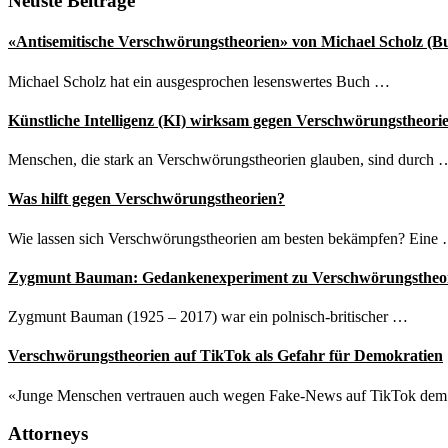
Seitenspalte
Neuste Beiträge
«Antisemitische Verschwörungstheorien» von Michael Scholz (B
Michael Scholz hat ein ausgesprochen lesenswertes Buch …
Künstliche Intelligenz (KI) wirksam gegen Verschwörungstheori
Menschen, die stark an Verschwörungstheorien glauben, sind durch 
Was hilft gegen Verschwörungstheorien?
Wie lassen sich Verschwörungstheorien am besten bekämpfen? Eine
Zygmunt Bauman: Gedankenexperiment zu Verschwörungstheo
Zygmunt Bauman (1925 – 2017) war ein polnisch-britischer …
Verschwörungstheorien auf TikTok als Gefahr für Demokratien
«Junge Menschen vertrauen auch wegen Fake-News auf TikTok de
Attorneys