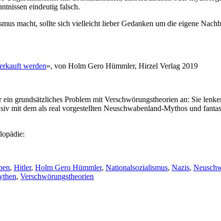
tnissen eindeutig falsch.
smus macht, sollte sich vielleicht lieber Gedanken um die eigene Na
erkauft werden
», von Holm Gero Hümmler, Hirzel Verlag 2019
ein grundsätzliches Problem mit Verschwörungstheorien an: Sie lenke
siv mit dem als real vorgestellten Neuschwabenland-Mythos und fantasie
lopädie:
ben
,
Hitler
,
Holm Gero Hümmler
,
Nationalsozialismus
,
Nazis
,
Neuschw
ythen
,
Verschwörungstheorien