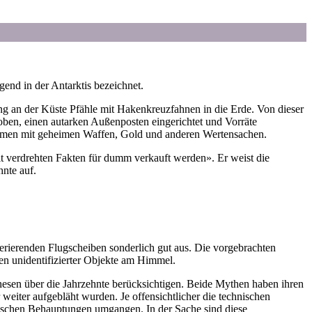
nd in der Antarktis bezeichnet.
g an der Küste Pfähle mit Hakenkreuzfahnen in die Erde. Von dieser
en, einen autarken Außenposten eingerichtet und Vorräte
men mit geheimen Waffen, Gold und anderen Wertensachen.
erdrehten Fakten für dumm verkauft werden». Er weist die
hnte auf.
perierenden Flugscheiben sonderlich gut aus. Die vorgebrachten
n unidentifizierter Objekte am Himmel.
esen über die Jahrzehnte berücksichtigen. Beide Mythen haben ihren
eiter aufgebläht wurden. Je offensichtlicher die technischen
gischen Behauptungen umgangen. In der Sache sind diese