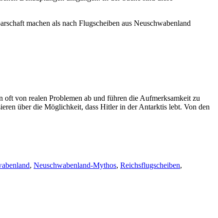
chbarschaft machen als nach Flugscheiben aus Neuschwabenland
n oft von realen Problemen ab und führen die Aufmerksamkeit zu
ren über die Möglichkeit, dass Hitler in der Antarktis lebt. Von den
abenland
,
Neuschwabenland-Mythos
,
Reichsflugscheiben
,