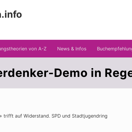
.info
Kopfz
 Risiken konspirationistischen Denkens
recht
ngstheorien von A-Z
News & Infos
Buchempfehlun
erdenker-Demo in Reg
» trifft auf Widerstand. SPD und Stadtjugendring