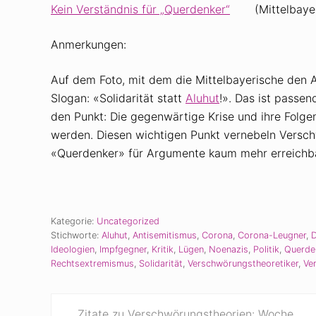
Kein Verständnis für „Querdenker“
(Mittelbayer
Anmerkungen:
Auf dem Foto, mit dem die Mittelbayerische den Art
Slogan: «Solidarität statt
Aluhut
!». Das ist passe
den Punkt: Die gegenwärtige Krise und ihre Folg
werden. Diesen wichtigen Punkt vernebeln Verschw
«Querdenker» für Argumente kaum mehr erreichba
Kategorie:
Uncategorized
Stichworte:
Aluhut
,
Antisemitismus
,
Corona
,
Corona-Leugner
,
D
Ideologien
,
Impfgegner
,
Kritik
,
Lügen
,
Noenazis
,
Politik
,
Querde
Rechtsextremismus
,
Solidarität
,
Verschwörungstheoretiker
,
Ve
V
Zitate zu Verschwörungstheorien: Woche