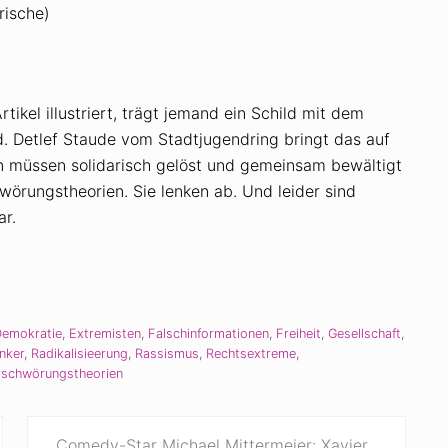
ische)
ikel illustriert, trägt jemand ein Schild mit dem
nd. Detlef Staude vom Stadtjugendring bringt das auf
en müssen solidarisch gelöst und gemeinsam bewältigt
örungstheorien. Sie lenken ab. Und leider sind
r.
emokratie
,
Extremisten
,
Falschinformationen
,
Freiheit
,
Gesellschaft
,
nker
,
Radikalisieerung
,
Rassismus
,
Rechtsextreme
,
rschwörungstheorien
N
Comedy-Star Michael Mittermeier: Xavier