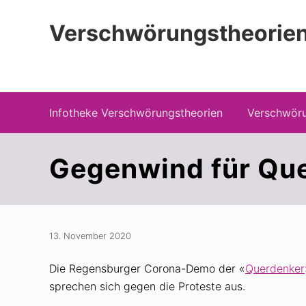
Zur
Zum
Zur
Hauptnavigation
Inhalt
Seitenspalte
Verschwörungstheorien
springen
springen
springen
Beiträge zu Merkmalen, Funktionen und
Infotheke Verschwörungstheorien
Verschwöru
Gegenwind für Qu
13. November 2020
Die Regensburger Corona-Demo der «
Querdenker
sprechen sich gegen die Proteste aus.