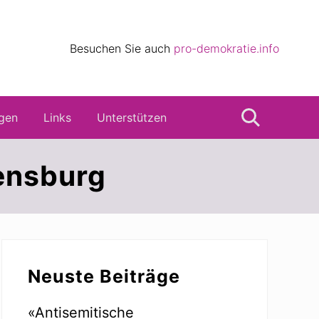
eile
Besuchen Sie auch
pro-demokratie.info
s
gen
Links
Unterstützen
Suche
ensburg
Seitenspalte
Neuste Beiträge
«Antisemitische