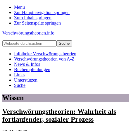
Menu
Zur Hauptnavigation springen
Zum Inhalt springen
Zur Seitenspalte springen
Verschwörungstheorien.info
Beiträge
Webseite
zu
durchsuchen
Merkmalen,
Infotheke Verschwörungstheorien
Funktionen
Verschwörungstheorien von A-Z
und
News & Infos
Risiken
Buchempfehlungen
konspirationistischen
Links
Denkens
Unterstützen
Suche
Wissen
Verschwörungstheorien: Wahrheit als
fortlaufender, sozialer Prozess