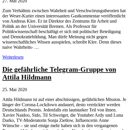
27. Mai 2020
Zum Verhältnis zwischen Wahrheit und Verschwörungstheorien hat
der Weser-Kurier einen interessanten Gastkommentar veröffentlicht
von Andreas Klee. Er ist Direktor des Zentrums für Arbeit und
Politik an der Universität Bremen. Als Professor für
Politikwissenschaft beschäftigt er sich mit politischer Beteiligung
und Demokratiebildung. Man dürfe Meinung nicht gegen
wissenschaftliches Wissen ausspielen, schreibt Klee. Denn dieses
naive Wahrheits- …
Verschwörungstheorien:
Weiterlesen
Wahrheit
als
Die gefährliche Telegram-Gruppe von
fortlaufender,
Attila Hildmann
sozialer
Prozess
25. Mai 2020
Attila Hildmann ist auf einer abschüssigen, gefährlichen Mission. Je
länger der Corona-Lockdown andauert, desto verrückter werden
Deutschlands Promis. Jedenfalls ein lautstarker Teil von ihnen.
Xavier Naidoo, Sido, Til Schweiger, die Youtuber Ardy und Luna
Darko, TV-Moderatorin Sonja Zietlow, Influencerin Anne
Wünsche – sie und einige mehr haben sich in den vergangenen