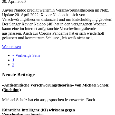
29. April 2020
Xavier Naidoo predigt weiterhin Verschwörungstheorien im Netz.
Update 20. April 2022: Xavier Naidoo hat sich von
Verschwörungstheorien distanziert und um Entschuldigung gebeten!
Der Sänger Xavier Naidoo (48) hat in den vergangenen Wochen
kaum eine im Internet aufgetauchte Verschwörungstheorie
ausgelassen. Auch zur Corona-Pandemie hat er sich wiederholt
geäussert und kommt zum Schluss: „Ich weiß nicht mal, …
Xavier
Weiterlesen
Naidoo
aufrufen
« Vorherige Seite
predigt
Seite
1
nun
Seite
2
Verschwörungstheorien
im
Seitenspalte
Neuste Beiträge
Internet
«Antisemitische Verschwörungstheorien» von Michael Scholz
(Buchtipp)
Michael Scholz hat ein ausgesprochen lesenswertes Buch …
Künstliche Intelligenz (KI) wirksam gegen
Verschwörungstheorien