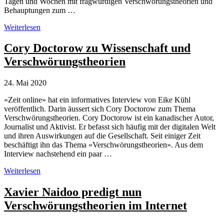
Tagen und Wochen mit fragwürdigen Verschwörungstheorien und
Behauptungen zum …
Die
Weiterlesen
gefährliche
Telegram-
Cory Doctorow zu Wissenschaft und
Gruppe
Verschwörungstheorien
von
Attila
Hildmann
24. Mai 2020
«Zeit online» hat ein informatives Interview von Eike Kühl
veröffentlich. Darin äussert sich Cory Doctorow zum Thema
Verschwörungstheorien. Cory Doctorow ist ein kanadischer Autor,
Journalist und Aktivist. Er befasst sich häufig mit der digitalen Welt
und ihren Auswirkungen auf die Gesellschaft. Seit einiger Zeit
beschäftigt ihn das Thema «Verschwörungstheorien». Aus dem
Interview nachstehend ein paar …
Cory
Weiterlesen
Doctorow
zu
Xavier Naidoo predigt nun
Wissenschaft
Verschwörungstheorien im Internet
und
Verschwörungstheorien