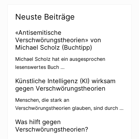
B
e
Seitenspalte
e
r
Neuste Beiträge
i
B
t
e
r
«Antisemitische
i
a
Verschwörungstheorien» von
t
g
Michael Scholz (Buchtipp)
r
:
a
Michael Scholz hat ein ausgesprochen
g
lesenswertes Buch …
:
Künstliche Intelligenz (KI) wirksam
gegen Verschwörungstheorien
Menschen, die stark an
Verschwörungstheorien glauben, sind durch …
Was hilft gegen
Verschwörungstheorien?