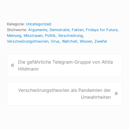
Kategorie:
Uncategorized
Stichworte:
Argumente
,
Demokratie
,
Fakten
,
Fridays for Future
,
Meinung
,
Misstrauen
,
Politik
,
Verschwörung
,
Verschwörungstheorien
,
Virus
,
Wahrheit
,
Wissen
,
Zweifel
V
Die gefährliche Telegram-Gruppe von Attila
«
o
Hildmann
r
h
e
N
Verschwörungstheorien als Pandemien der
»
r
ä
Unwahrheiten
i
c
g
h
e
s
r
t