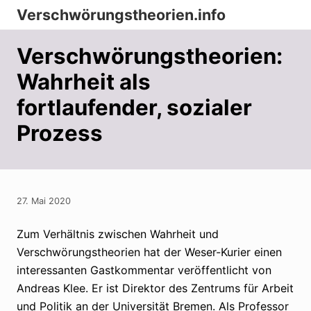
Menu
Zur
Zum
Zur
Verschwörungstheorien.info
Hauptnavigation
Inhalt
Seitenspalte
Beiträge
springen
springen
springen
Verschwörungstheorien:
zu
Wahrheit als
Merkmalen,
fortlaufender, sozialer
Funktionen
und
Prozess
Risiken
konspirationistischen
Denkens
27. Mai 2020
Zum Verhältnis zwischen Wahrheit und
Verschwörungstheorien hat der Weser-Kurier einen
interessanten Gastkommentar veröffentlicht von
Andreas Klee. Er ist Direktor des Zentrums für Arbeit
und Politik an der Universität Bremen. Als Professor