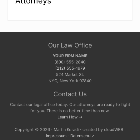
Attorneys
Site
Our Law Office
Footer
YOUR FIRM NAME
(800) 555-2840
(212) 555-1979
524 Market St.
NYC, New York 07840
Contact Us
Contact our legal office today. Our attorneys are ready to fight
for you. There is no better time than now.
Learn How →
Copyright © 2026 · Martin Koradi · created by cloudWEB ·
Impressum
·
Datenschutz