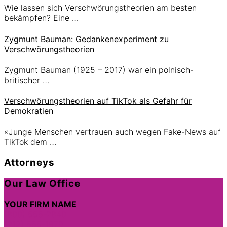
Wie lassen sich Verschwörungstheorien am besten
bekämpfen? Eine …
Zygmunt Bauman: Gedankenexperiment zu
Verschwörungstheorien
Zygmunt Bauman (1925 – 2017) war ein polnisch-
britischer …
Verschwörungstheorien auf TikTok als Gefahr für
Demokratien
«Junge Menschen vertrauen auch wegen Fake-News auf
TikTok dem …
Attorneys
Site
Our Law Office
Footer
YOUR FIRM NAME
(800) 555-2840
(212) 555-1979