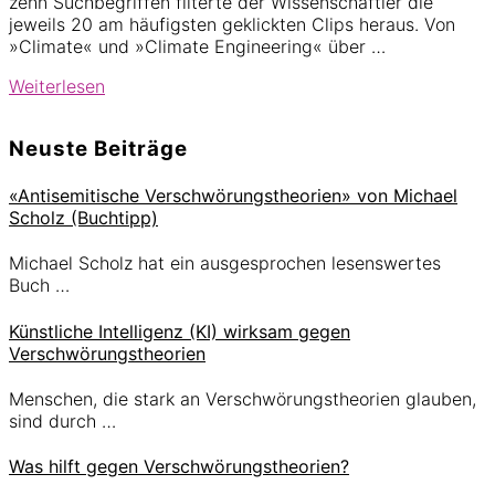
zehn Suchbegriffen filterte der Wissenschaftler die
jeweils 20 am häufigsten geklickten Clips heraus. Von
»Climate« und »Climate Engineering« über …
Verschwörungstheorien
Weiterlesen
zur
Klimaerwärmung
Seitenspalte
Neuste Beiträge
auf
YouTube
«Antisemitische Verschwörungstheorien» von Michael
Scholz (Buchtipp)
Michael Scholz hat ein ausgesprochen lesenswertes
Buch …
Künstliche Intelligenz (KI) wirksam gegen
Verschwörungstheorien
Menschen, die stark an Verschwörungstheorien glauben,
sind durch …
Was hilft gegen Verschwörungstheorien?