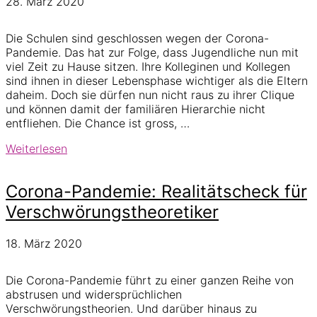
28. März 2020
Die Schulen sind geschlossen wegen der Corona-
Pandemie. Das hat zur Folge, dass Jugendliche nun mit
viel Zeit zu Hause sitzen. Ihre Kolleginen und Kollegen
sind ihnen in dieser Lebensphase wichtiger als die Eltern
daheim. Doch sie dürfen nun nicht raus zu ihrer Clique
und können damit der familiären Hierarchie nicht
entfliehen. Die Chance ist gross, …
Verschwörungstheorien
Weiterlesen
&
Jugendliche
Corona-Pandemie: Realitätscheck für
–
was
Verschwörungstheoretiker
Lehrpersonen
und
18. März 2020
Eltern
tun
können
Die Corona-Pandemie führt zu einer ganzen Reihe von
abstrusen und widersprüchlichen
Verschwörungstheorien. Und darüber hinaus zu