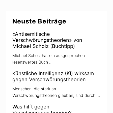
e
r
t
t
s
V
u
e
e
e
e
V
r
Seitenspalte
f
e
s
Neuste Beiträge
r
e
c
s
h
n
c
w
h
ö
«Antisemitische
w
r
Verschwörungstheorien» von
ö
u
r
n
Michael Scholz (Buchtipp)
u
g
n
s
Michael Scholz hat ein ausgesprochen
g
t
s
h
lesenswertes Buch …
t
e
h
o
e
Künstliche Intelligenz (KI) wirksam
r
o
i
gegen Verschwörungstheorien
r
e
i
?
e
Menschen, die stark an
n
Verschwörungstheorien glauben, sind durch …
Was hilft gegen
Verschwörungstheorien?