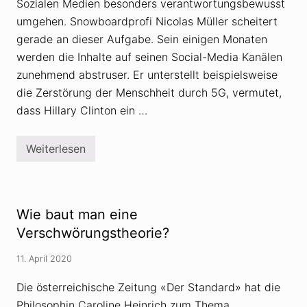
Sozialen Medien besonders verantwortungsbewusst
m
F
umgehen. Snowboardprofi Nicolas Müller scheitert
e
gerade an dieser Aufgabe. Sein einigen Monaten
i
n
werden die Inhalte auf seinen Social-Media Kanälen
d
zunehmend abstruser. Er unterstellt beispielsweise
b
i
die Zerstörung der Menschheit durch 5G, vermutet,
l
d
dass Hillary Clinton ein …
g
e
m
Weiterlesen
a
S
c
n
h
o
t
w
w
b
u
o
Wie baut man eine
r
a
d
r
Verschwörungstheorie?
e
d
p
11. April 2020
r
o
f
Die österreichische Zeitung «Der Standard» hat die
i
Philosophin Caroline Heinrich zum Thema
N