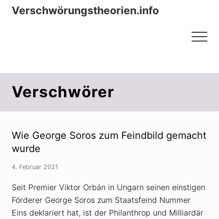
Menu
Zum
Zur
Verschwörungstheorien.info
Inhalt
Seitenspalte
Beiträge zu Merkmalen, Funktionen
springen
springen
Menu
und Risiken konspirationistischen
Denkens
Verschwörer
Wie George Soros zum Feindbild gemacht
wurde
4. Februar 2021
Seit Premier Viktor Orbán in Ungarn seinen einstigen
Förderer George Soros zum Staatsfeind Nummer
Eins deklariert hat, ist der Philanthrop und Milliardär