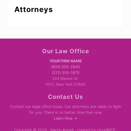
Attorneys
Site
Our Law Office
Footer
YOUR FIRM NAME
(800) 555-2840
(212) 555-1979
524 Market St.
NYC, New York 07840
Contact Us
Contact our legal office today. Our attorneys are ready to fight
for you. There is no better time than now.
Learn How →
Copyright © 2026 · Martin Koradi · created by cloudWEB ·