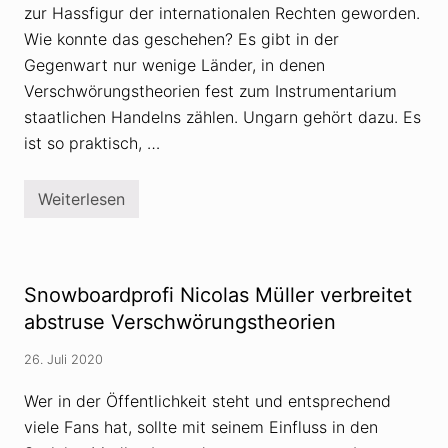
zur Hassfigur der internationalen Rechten geworden.
Wie konnte das geschehen? Es gibt in der
Gegenwart nur wenige Länder, in denen
Verschwörungstheorien fest zum Instrumentarium
staatlichen Handelns zählen. Ungarn gehört dazu. Es
ist so praktisch, …
Weiterlesen
W
i
e
G
e
o
Snowboardprofi Nicolas Müller verbreitet
r
g
abstruse Verschwörungstheorien
e
S
26. Juli 2020
o
r
o
Wer in der Öffentlichkeit steht und entsprechend
s
viele Fans hat, sollte mit seinem Einfluss in den
z
u