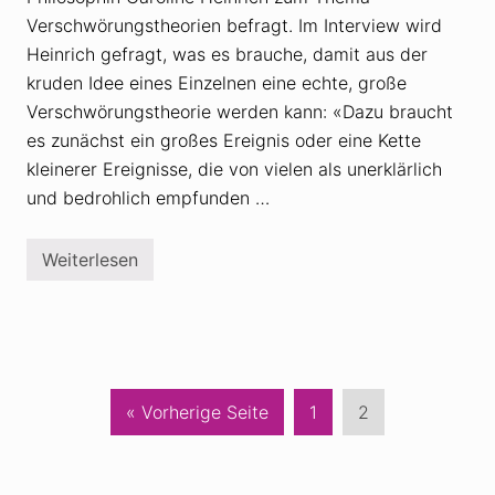
i
Verschwörungstheorien befragt. Im Interview wird
c
o
Heinrich gefragt, was es brauche, damit aus der
l
kruden Idee eines Einzelnen eine echte, große
a
s
Verschwörungstheorie werden kann: «Dazu braucht
M
es zunächst ein großes Ereignis oder eine Kette
ü
l
kleinerer Ereignisse, die von vielen als unerklärlich
l
e
und bedrohlich empfunden …
r
v
e
Weiterlesen
r
W
b
i
r
e
e
b
i
a
t
u
e
t
t
m
a
a
a
S
S
« Vorherige Seite
1
2
b
n
u
e
e
s
e
t
i
f
i
i
r
n
u