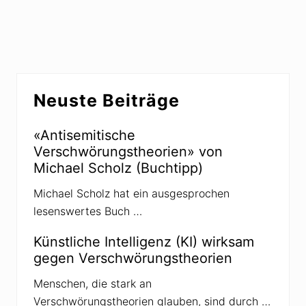
d
l
i
i
e
k
U
a
S
n
A
e
r
Seitenspalte
w
Neuste Beiträge
o
l
l
e
«Antisemitische
n
Verschwörungstheorien» von
m
i
Michael Scholz (Buchtipp)
n
d
Michael Scholz hat ein ausgesprochen
e
s
lesenswertes Buch …
t
e
n
Künstliche Intelligenz (KI) wirksam
s
gegen Verschwörungstheorien
1
8
A
Menschen, die stark an
n
Verschwörungstheorien glauben, sind durch …
h