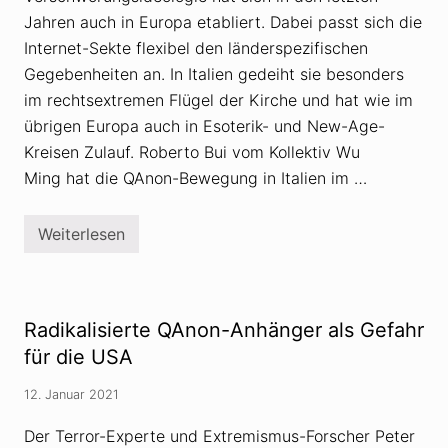
e
t
Jahren auch in Europa etabliert. Dabei passt sich die
n
a
K
n
Internet-Sekte flexibel den länderspezifischen
i
i
n
Gegebenheiten an. In Italien gedeiht sie besonders
c
d
P
im rechtsextremen Flügel der Kirche und hat wie im
e
a
s
n
übrigen Europa auch in Esoterik- und New-Age-
m
i
Kreisen Zulauf. Roberto Bui vom Kollektiv Wu
i
c
s
»
Ming hat die QAnon-Bewegung in Italien im …
s
-
b
V
r
o
a
Weiterlesen
r
Q
u
w
A
c
ü
n
h
r
o
a
f
n
u
e
-
Radikalisierte QAnon-Anhänger als Gefahr
f
n
S
–
e
für die USA
n
k
i
t
c
12. Januar 2021
e
h
h
t
a
Der Terror-Experte und Extremismus-Forscher Peter
V