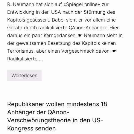
t
e
R. Neumann hat sich auf «Spiegel online» zur
i
r
n
Entwicklung in den USA nach der Stürmung des
s
I
c
t
Kapitols geäussert. Dabei sieht er vor allem eine
h
a
w
Gefahr durch radikalisierte QAnon-Anhänger. Hier
l
ö
i
daraus ein paar Kerngedanken: ☛ Neumann sieht in
r
e
u
der gewaltsamen Besetzung des Kapitols keinen
n
n
F
g
Terrorismus, aber einen Vorgeschmack davon. ☛
u
s
s
Radikalisierte …
t
s
h
g
e
e
o
Weiterlesen
f
R
r
a
a
e
s
d
t
s
i
i
t
k
k
a
e
Republikaner wollen mindestens 18
l
r
i
Anhänger der QAnon-
s
Verschwörungstheorie in den US-
i
e
Kongress senden
r