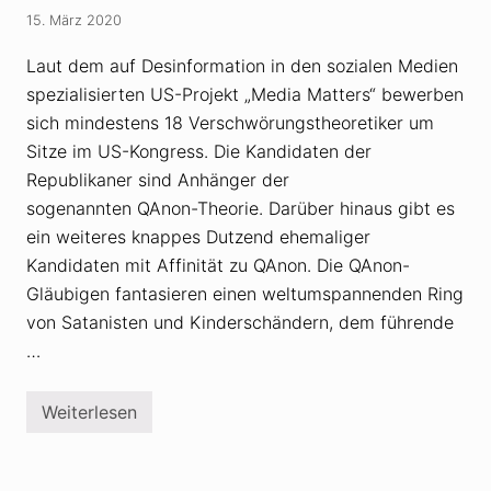
t
e
15. März 2020
Q
A
Laut dem auf Desinformation in den sozialen Medien
n
o
spezialisierten US-Projekt „Media Matters“ bewerben
n
sich mindestens 18 Verschwörungstheoretiker um
-
A
Sitze im US-Kongress. Die Kandidaten der
n
h
Republikaner sind Anhänger der
ä
sogenannten QAnon-Theorie. Darüber hinaus gibt es
n
g
ein weiteres knappes Dutzend ehemaliger
e
Kandidaten mit Affinität zu QAnon. Die QAnon-
r
a
Gläubigen fantasieren einen weltumspannenden Ring
l
s
von Satanisten und Kinderschändern, dem führende
G
…
e
f
a
h
Weiterlesen
R
r
e
f
p
ü
u
r
b