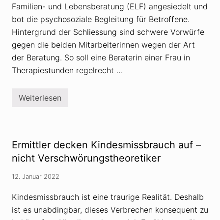
Familien- und Lebensberatung (ELF) angesiedelt und
bot die psychosoziale Begleitung für Betroffene.
Hintergrund der Schliessung sind schwere Vorwürfe
gegen die beiden Mitarbeiterinnen wegen der Art
der Beratung. So soll eine Beraterin einer Frau in
Therapiestunden regelrecht …
Weiterlesen
B
i
s
t
u
m
Ermittler decken Kindesmissbrauch auf –
M
ü
nicht Verschwörungstheoretiker
n
s
12. Januar 2022
t
e
r
Kindesmissbrauch ist eine traurige Realität. Deshalb
s
ist es unabdingbar, dieses Verbrechen konsequent zu
c
h