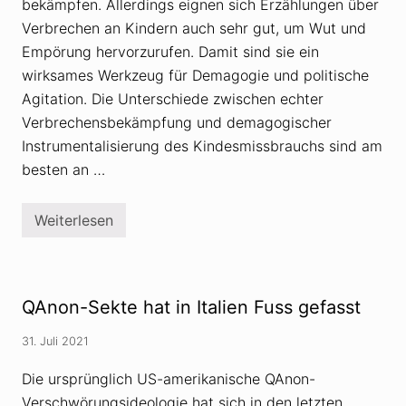
bekämpfen. Allerdings eignen sich Erzählungen über
l
i
Verbrechen an Kindern auch sehr gut, um Wut und
e
Empörung hervorzurufen. Damit sind sie ein
s
s
wirksames Werkzeug für Demagogie und politische
t
Agitation. Die Unterschiede zwischen echter
B
e
Verbrechensbekämpfung und demagogischer
r
a
Instrumentalisierung des Kindesmissbrauchs sind am
t
besten an …
u
n
g
s
Weiterlesen
E
s
r
t
m
e
i
l
t
l
t
e
QAnon-Sekte hat in Italien Fuss gefasst
l
n
e
a
r
31. Juli 2021
c
d
h
e
«
Die ursprünglich US-amerikanische QAnon-
c
S
k
Verschwörungsideologie hat sich in den letzten
a