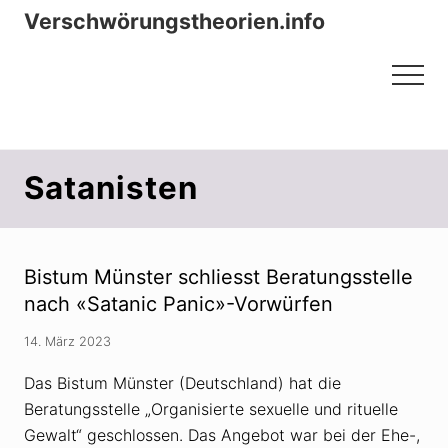
Menu
Zum
Zur
Verschwörungstheorien.info
Inhalt
Seitenspalte
Beiträge zu Merkmalen, Funktionen
springen
springen
Menu
und Risiken konspirationistischen
Denkens
Satanisten
Bistum Münster schliesst Beratungsstelle
nach «Satanic Panic»-Vorwürfen
14. März 2023
Das Bistum Münster (Deutschland) hat die
Beratungsstelle „Organisierte sexuelle und rituelle
Gewalt“ geschlossen. Das Angebot war bei der Ehe-,