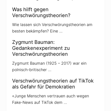
ä
n
Was hilft gegen
g
Verschwörungstheorien?
e
r
d
Wie lassen sich Verschwörungstheorien am
e
besten bekämpfen? Eine …
r
Q
A
Zygmunt Bauman:
n
o
Gedankenexperiment zu
n
Verschwörungstheorien
-
V
e
Zygmunt Bauman (1925 – 2017) war ein
r
polnisch-britischer …
s
c
h
Verschwörungstheorien auf TikTok
w
als Gefahr für Demokratien
ö
r
u
«Junge Menschen vertrauen auch wegen
n
Fake-News auf TikTok dem …
g
s
t