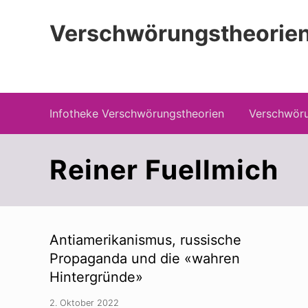
Zur
Zum
Zur
Hauptnavigation
Inhalt
Seitenspalte
Verschwörungstheorien
springen
springen
springen
Beiträge zu Merkmalen, Funktionen und
Infotheke Verschwörungstheorien
Verschwöru
Reiner Fuellmich
Antiamerikanismus, russische
Propaganda und die «wahren
Hintergründe»
2. Oktober 2022