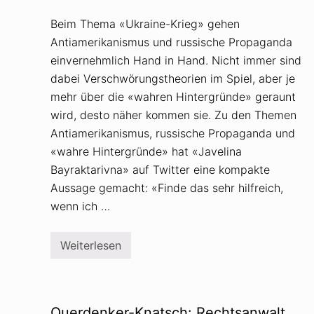
Beim Thema «Ukraine-Krieg» gehen
Antiamerikanismus und russische Propaganda
einvernehmlich Hand in Hand. Nicht immer sind
dabei Verschwörungstheorien im Spiel, aber je
mehr über die «wahren Hintergründe» geraunt
wird, desto näher kommen sie. Zu den Themen
Antiamerikanismus, russische Propaganda und
«wahre Hintergründe» hat «Javelina
Bayraktarivna» auf Twitter eine kompakte
Aussage gemacht: «Finde das sehr hilfreich,
wenn ich …
Weiterlesen
A
n
t
i
a
m
Querdenker-Knatsch: Rechtsanwalt