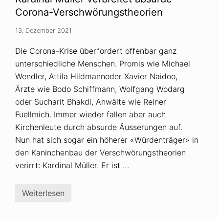
n
k
Corona-Verschwörungstheorien
e
r
13. Dezember 2021
-
A
n
Die Corona-Krise überfordert offenbar ganz
w
unterschiedliche Menschen. Promis wie Michael
a
l
Wendler, Attila Hildmannoder Xavier Naidoo,
t
R
Ärzte wie Bodo Schiffmann, Wolfgang Wodarg
e
oder Sucharit Bhakdi, Anwälte wie Reiner
i
n
Fuellmich. Immer wieder fallen aber auch
e
Kirchenleute durch absurde Äusserungen auf.
r
F
Nun hat sich sogar ein höherer «Würdenträger» in
u
e
den Kaninchenbau der Verschwörungstheorien
l
verirrt: Kardinal Müller. Er ist …
l
m
i
c
Weiterlesen
K
h
a
v
r
e