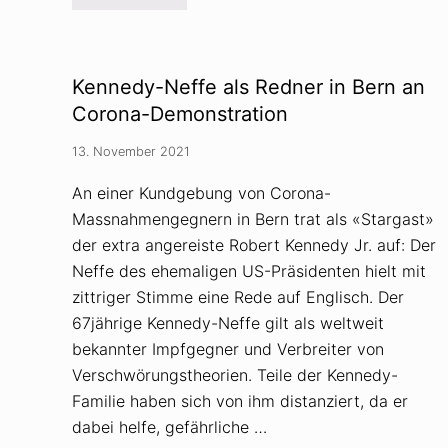
R
»
u
e
d
i
e
n
n
e
F
r
Kennedy-Neffe als Redner in Bern an
o
F
l
Corona-Demonstration
u
g
e
e
l
13. November 2021
n
l
v
m
o
An einer Kundgebung von Corona-
i
n
c
Massnahmengegnern in Bern trat als «Stargast»
V
h
e
r
der extra angereiste Robert Kennedy Jr. auf: Der
r
a
s
Neffe des ehemaligen US-Präsidenten hielt mit
u
c
s
zittriger Stimme eine Rede auf Englisch. Der
h
a
w
u
67jährige Kennedy-Neffe gilt als weltweit
ö
s
bekannter Impfgegner und Verbreiter von
r
C
u
o
Verschwörungstheorien. Teile der Kennedy-
n
r
g
Familie haben sich von ihm distanziert, da er
o
s
n
dabei helfe, gefährliche …
t
a
h