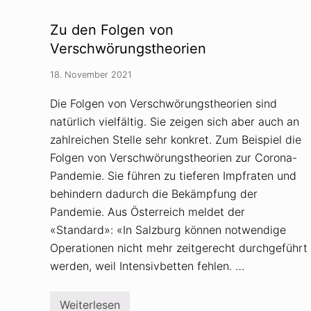
r
n
d
d
e
a
Zu den Folgen von
n
u
k
Verschwörungstheorien
n
e
d
r
d
18. November 2021
-
i
K
e
n
«
Die Folgen von Verschwörungstheorien sind
a
w
natürlich vielfältig. Sie zeigen sich aber auch an
t
a
s
h
zahlreichen Stelle sehr konkret. Zum Beispiel die
c
r
h
Folgen von Verschwörungstheorien zur Corona-
e
:
n
Pandemie. Sie führen zu tieferen Impfraten und
R
H
e
i
behindern dadurch die Bekämpfung der
c
n
Pandemie. Aus Österreich meldet der
h
t
t
e
«Standard»: «In Salzburg können notwendige
s
r
a
g
Operationen nicht mehr zeitgerecht durchgeführt
n
r
werden, weil Intensivbetten fehlen. …
w
ü
a
n
l
d
t
e
Weiterlesen
Z