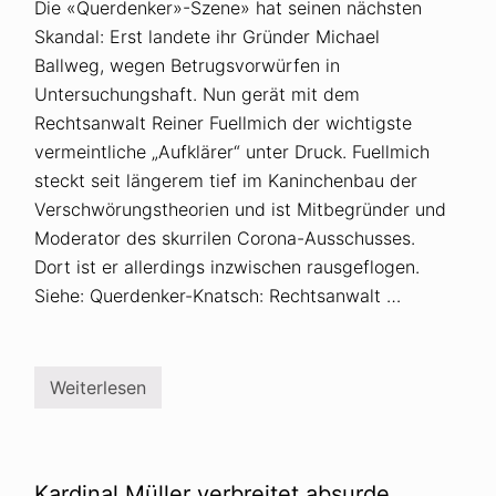
Die «Querdenker»-Szene» hat seinen nächsten
Skandal: Erst landete ihr Gründer Michael
Ballweg, wegen Betrugsvorwürfen in
Untersuchungshaft. Nun gerät mit dem
Rechtsanwalt Reiner Fuellmich der wichtigste
vermeintliche „Aufklärer“ unter Druck. Fuellmich
steckt seit längerem tief im Kaninchenbau der
Verschwörungstheorien und ist Mitbegründer und
Moderator des skurrilen Corona-Ausschusses.
Dort ist er allerdings inzwischen rausgeflogen.
Siehe: Querdenker-Knatsch: Rechtsanwalt …
Weiterlesen
Q
u
e
r
d
e
Kardinal Müller verbreitet absurde