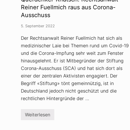
e
r
Reiner Fuellmich raus aus Corona-
i
Ausschuss
k
a
n
5. September 2022
i
s
Der Rechtsanwalt Reiner Fuellmich hat sich als
m
u
medizinischer Laie bei Themen rund um Covid-19
s
,
und die Corona-Impfung sehr weit zum Fenster
r
hinausgelehnt. Er ist Mitbegründer der Stiftung
u
s
Corona-Ausschuss (SCA) und hat sich dort als
s
i
einer der zentralen Aktivisten engagiert. Der
s
Begriff «Stiftung» tönt gemeinnützig, ist in
c
h
Deutschland jedoch nicht geschützt und die
e
rechtlichen Hintergründe der …
P
r
o
p
Weiterlesen
Q
a
u
g
e
a