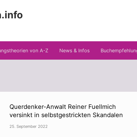
.info
Kopfz
 Risiken konspirationistischen Denkens
recht
ngstheorien von A-Z
News & Infos
Buchempfehlun
Querdenker-Anwalt Reiner Fuellmich
versinkt in selbstgestrickten Skandalen
25. September 2022