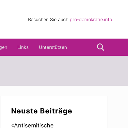
eile
Besuchen Sie auch
pro-demokratie.info
s
gen
Links
Unterstützen
Suche
Seitenspalte
Neuste Beiträge
«Antisemitische