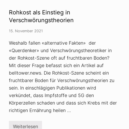
d
r
i
s
n
i
Rohkost als Einstieg in
a
n
l
Verschwörungstheorien
k
M
t
ü
i
15. November 2021
l
n
l
s
e
e
Weshalb fallen «alternative Fakten» der
r
l
«Querdenker» und Verschwörungstheoretiker in
v
b
e
s
der Rohkost-Szene oft auf fruchtbaren Boden?
r
t
b
Mit dieser Frage befasst sich ein Artikel auf
g
r
e
belltower.news. Die Rohkost-Szene scheint ein
e
s
i
t
fruchtbarer Boden für Verschwörungstheorien zu
t
r
sein. In einschlägigen Publikationen wird
e
i
t
c
verkündet, dass Impfstoffe und 5G den
a
k
b
t
Körperzellen schaden und dass sich Krebs mit der
s
e
richtigen Ernährung heilen …
u
n
r
S
d
k
e
a
Weiterlesen
R