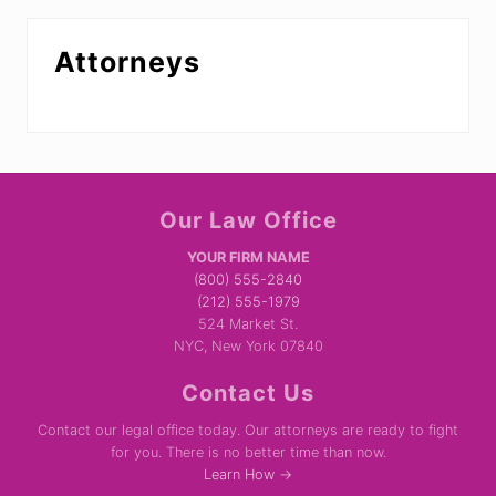
Attorneys
Site
Our Law Office
Footer
YOUR FIRM NAME
(800) 555-2840
(212) 555-1979
524 Market St.
NYC, New York 07840
Contact Us
Contact our legal office today. Our attorneys are ready to fight
for you. There is no better time than now.
Learn How →