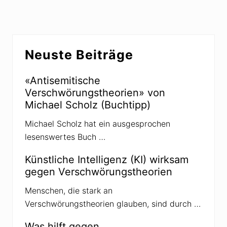
r
s
B
t
e
e
Seitenspalte
i
r
Neuste Beiträge
t
B
r
e
a
«Antisemitische
i
g
Verschwörungstheorien» von
t
:
Michael Scholz (Buchtipp)
r
a
Michael Scholz hat ein ausgesprochen
g
lesenswertes Buch …
:
Künstliche Intelligenz (KI) wirksam
gegen Verschwörungstheorien
Menschen, die stark an
Verschwörungstheorien glauben, sind durch …
Was hilft gegen