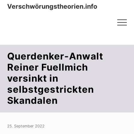
Menu
Zum
Zur
Verschwörungstheorien.info
Inhalt
Seitenspalte
Beiträge zu Merkmalen, Funktionen
springen
springen
Menu
und Risiken konspirationistischen
Denkens
Querdenker-Anwalt
Reiner Fuellmich
versinkt in
selbstgestrickten
Skandalen
25. September 2022