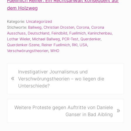
Fuellmich Reiner: Ein Rechtsanwalt konsequent auf
dem Holzweg
Kategorie:
Uncategorized
Stichworte:
Ballweg
,
Christian Drosten
,
Corona
,
Corona
Ausschuss
,
Deutschland
,
Feindbild
,
Fuellmich
,
Kaninchenbau
,
Lothar Wieler
,
Michael Ballweg
,
PCR-Test
,
Querdenker
,
Querdenker-Szene
,
Reiner Fuellmich
,
RKI
,
USA
,
Verschwörungstheorien
,
WHO
V
Investigativer Journalismus und
«
o
Verschwörungstheorien – wo liegen die
r
Unterschiede?
h
e
r
N
Weitere Proteste gegen Auftritte von Daniele
»
i
ä
Ganser in Bad Aibling
g
c
e
h