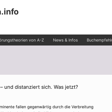
.info
rungstheorien von A-Z
News & Infos
Buchempfehl
 und distanziert sich. Was jetzt?
minente fallen gegenwärtig durch die Verbreitung