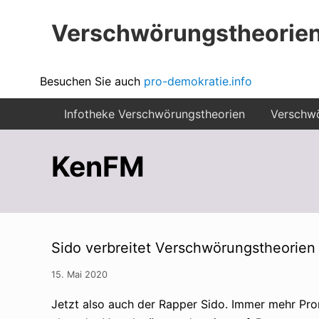
Menu
Zur
Zum
Zur
Verschwörungstheorien
Hauptnavigation
Inhalt
Seitenspalte
springen
springen
springen
Beiträge
Kopfzeile
Besuchen Sie auch
pro-demokratie.info
zu
rechts
Infotheke Verschwörungstheorien
Verschwö
Merkmalen,
Funktionen
KenFM
und
Risiken
konspirationistischen
Denkens
Sido verbreitet Verschwörungstheorien –
15. Mai 2020
Jetzt also auch der Rapper Sido. Immer mehr Pro