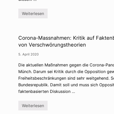
h
w
ö
r
Weiterlesen
K
u
e
n
n
g
J
s
e
t
b
h
Corona-Massnahmen: Kritik auf Faktenb
s
e
e
von Verschwörungstheorien
o
n
r
’
i
5. April 2020
s
e
t
n
o
Die aktuellen Maßnahmen gegen die Corona-Pandem
–
x
u
Münch. Darum sei Kritik durch die Opposition gew
i
n
s
d
Freiheitsbeschränkungen sind sehr weitgehend. S
c
d
h
Bundesrepublik. Damit soll und muss sich Opposit
i
e
s
faktenbasierten Diskussion …
V
t
e
a
r
n
s
Weiterlesen
z
C
c
i
o
h