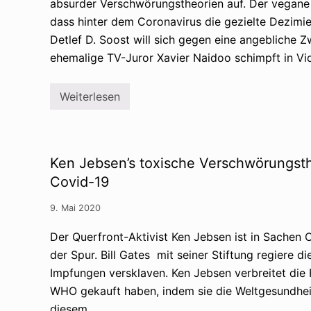
absurder Verschwörungstheorien auf. Der vegane
dass hinter dem Coronavirus die gezielte Dezimi
Detlef D. Soost will sich gegen eine angebliche
ehemalige TV-Juror Xavier Naidoo schimpft in Vid
Weiterlesen
S
i
d
o
v
e
Ken Jebsen’s toxische Verschwörungsth
r
b
Covid-19
r
e
9. Mai 2020
i
t
e
Der Querfront-Aktivist Ken Jebsen ist in Sachen
t
der Spur. Bill Gates mit seiner Stiftung regiere 
V
e
Impfungen versklaven. Ken Jebsen verbreitet die 
r
s
WHO gekauft haben, indem sie die Weltgesundheit
c
diesem …