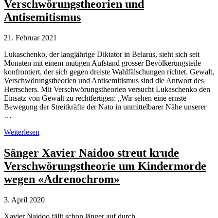
Verschwörungstheorien und
Putins
Propaganda
Antisemitismus
verbreitet
Verschwörungstheorien
21. Februar 2021
Lukaschenko, der langjährige Diktator in Belarus, sieht sich seit
Monaten mit einem mutigen Aufstand grosser Bevölkerungsteile
konfrontiert, der sich gegen dreiste Wahlfälschungen richtet. Gewalt,
Verschwörungstheorien und Antisemitismus sind die Antwort des
Herrschers. Mit Verschwörungstheorien versucht Lukaschenko den
Einsatz von Gewalt zu rechtfertigen: „Wir sehen eine ernste
Bewegung der Streitkräfte der Nato in unmittelbarer Nähe unserer
…
Belarus:
Weiterlesen
Lukaschenko
setzt
Sänger Xavier Naidoo streut krude
auf
Verschwörungstheorie um Kindermorde
Verschwörungstheorien
und
wegen «Adrenochrom»
Antisemitismus
3. April 2020
Xavier Naidoo fällt schon länger auf durch