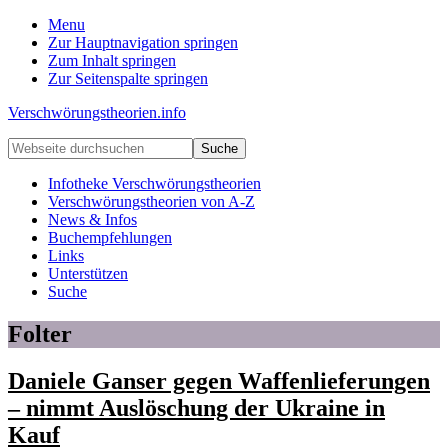
Menu
Zur Hauptnavigation springen
Zum Inhalt springen
Zur Seitenspalte springen
Verschwörungstheorien.info
Beiträge
Webseite
zu
durchsuchen
Merkmalen,
Infotheke Verschwörungstheorien
Funktionen
Verschwörungstheorien von A-Z
und
News & Infos
Risiken
Buchempfehlungen
konspirationistischen
Links
Denkens
Unterstützen
Suche
Folter
Daniele Ganser gegen Waffenlieferungen
– nimmt Auslöschung der Ukraine in
Kauf