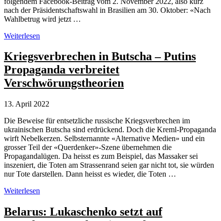
folgendem Facebook-Beitrag vom 2. November 2022, also kurz
nach der Präsidentschaftswahl in Brasilien am 30. Oktober: «Nach
Wahlbetrug wird jetzt …
Verschwörungstheorien
Weiterlesen
und
die
Kriegsverbrechen in Butscha – Putins
Sehnsucht
Propaganda verbreitet
nach
der
Verschwörungstheorien
rettenden
Militärregierung
13. April 2022
Die Beweise für entsetzliche russische Kriegs­verbrechen im
ukrainischen Butscha sind erdrückend. Doch die Kreml-Propaganda
wirft Nebelkerzen. Selbsternannte «Alternative Medien» und ein
grosser Teil der «Querdenker»-Szene übernehmen die
Propagandalügen. Da heisst es zum Beispiel, das Massaker sei
inszeniert, die Toten am Strassenrand seien gar nicht tot, sie würden
nur Tote darstellen. Dann heisst es wieder, die Toten …
Kriegsverbrechen
Weiterlesen
in
Butscha
Belarus: Lukaschenko setzt auf
–