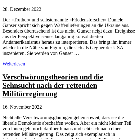
28. Dezember 2022
Der «Truther» und selbsternannte «Friedensforscher» Daniele
Ganser spricht sich gegen Waffenlieferungen an die Ukraine aus.
Besonders überraschend ist das nicht. Ganser neigt dazu, Ereignisse
aus der Perspektive seines langjährig konsolidierten
Antiamerikanismus heraus zu interpretieren. Das bringt ihn immer
wieder in die Nähe von Figuren, die sich als Gegner der USA
inszenieren. Sie werden von Ganser …
Daniele
Weiterlesen
Ganser
gegen
Verschwörungstheorien und die
Waffenlieferungen
Sehnsucht nach der rettenden
–
nimmt
Militärregierung
Auslöschung
der
16. November 2022
Ukraine
in
Nicht alle Verschwörungsgläubigen gehen soweit, dass sie die
Kauf
liberale Demokratie abschaffen wollen. Aber ein nicht kleiner Teil
von ihnen geht noch darüber hinaus und seht sich nach einer
rettenden Militärregierung. Das zeigt sich exemplarisch in