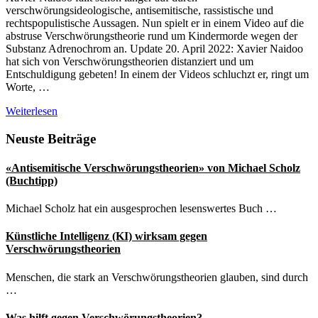
verschwörungsideologische, antisemitische, rassistische und
rechtspopulistische Aussagen. Nun spielt er in einem Video auf die
abstruse Verschwörungstheorie rund um Kindermorde wegen der
Substanz Adrenochrom an. Update 20. April 2022: Xavier Naidoo
hat sich von Verschwörungstheorien distanziert und um
Entschuldigung gebeten! In einem der Videos schluchzt er, ringt um
Worte, …
Sänger
Weiterlesen
Xavier
Naidoo
Seitenspalte
Neuste Beiträge
streut
krude
«Antisemitische Verschwörungstheorien» von Michael Scholz
Verschwörungstheorie
(Buchtipp)
um
Kindermorde
Michael Scholz hat ein ausgesprochen lesenswertes Buch …
wegen
«Adrenochrom»
Künstliche Intelligenz (KI) wirksam gegen
Verschwörungstheorien
Menschen, die stark an Verschwörungstheorien glauben, sind durch
…
Was hilft gegen Verschwörungstheorien?