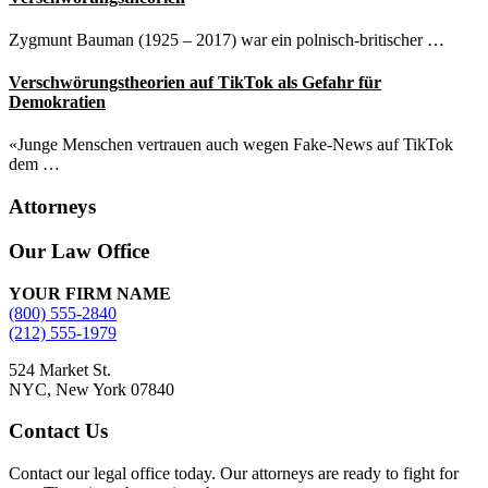
Zygmunt Bauman (1925 – 2017) war ein polnisch-britischer …
Verschwörungstheorien auf TikTok als Gefahr für
Demokratien
«Junge Menschen vertrauen auch wegen Fake-News auf TikTok
dem …
Attorneys
Site
Our Law Office
Footer
YOUR FIRM NAME
(800) 555-2840
(212) 555-1979
524 Market St.
NYC, New York 07840
Contact Us
Contact our legal office today. Our attorneys are ready to fight for