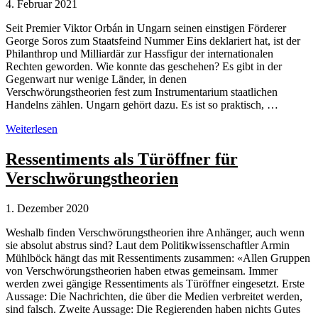
4. Februar 2021
Seit Premier Viktor Orbán in Ungarn seinen einstigen Förderer
George Soros zum Staatsfeind Nummer Eins deklariert hat, ist der
Philanthrop und Milliardär zur Hassfigur der internationalen
Rechten geworden. Wie konnte das geschehen? Es gibt in der
Gegenwart nur wenige Länder, in denen
Verschwörungstheorien fest zum Instrumentarium staatlichen
Handelns zählen. Ungarn gehört dazu. Es ist so praktisch, …
Wie
Weiterlesen
George
Soros
Ressentiments als Türöffner für
zum
Verschwörungstheorien
Feindbild
gemacht
wurde
1. Dezember 2020
Weshalb finden Verschwörungstheorien ihre Anhänger, auch wenn
sie absolut abstrus sind? Laut dem Politikwissenschaftler Armin
Mühlböck hängt das mit Ressentiments zusammen: «Allen Gruppen
von Verschwörungstheorien haben etwas gemeinsam. Immer
werden zwei gängige Ressentiments als Türöffner eingesetzt. Erste
Aussage: Die Nachrichten, die über die Medien verbreitet werden,
sind falsch. Zweite Aussage: Die Regierenden haben nichts Gutes