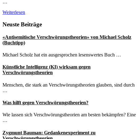
…
Ressentiments
Weiterlesen
als
Türöffner
Seitenspalte
Neuste Beiträge
für
Verschwörungstheorien
«Antisemitische Verschwörungstheorien» von Michael Scholz
(Buchtipp)
Michael Scholz hat ein ausgesprochen lesenswertes Buch …
Künstliche Intelligenz (KI) wirksam gegen
Verschwörungstheorien
Menschen, die stark an Verschwörungstheorien glauben, sind durch
…
Was hilft gegen Verschwörungstheorien?
Wie lassen sich Verschwörungstheorien am besten bekämpfen? Eine
…
Zygmunt Bauman: Gedankenexperiment zu
Verschwörungstheorien