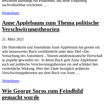
beschreibt allerdings ein Phänomen, das seine Empörung
nachvollziehbar erscheinen …
Verschwörungstheorien:
Weiterlesen
«Wieviel
Verfolgungswahn
Anne Applebaum zum Thema politische
geht
Verschwörungstheorien
in
einen
Kopf?»
21. März 2021
Die Historikerin und Journalistin Anne Applebaum hat gerade ein
sehr lesenswertes Buch veröffentlicht unter dem Titel «Die
Versuchung des Autoritären – Warum antidemokratische Herrschaft
so populär geworden ist». In ihrem Buch geht Anne Applebaum
auch auf politische Verschwörungstheorien ein und schildert ihre
verderbliche Wirkung. Hier drei Zitate bezüglich politische
Verschwörungstheorien aus dem Buch von Anne …
Anne
Weiterlesen
Applebaum
zum
Wie George Soros zum Feindbild
Thema
gemacht wurde
politische
Verschwörungstheorien