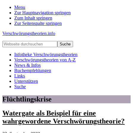
Menu
Zur Hauptnavigation springen
Zum Inhalt springen
Zur Seitenspalte springen
Verschwörungstheorien.info
Beiträge
Webseite
zu
durchsuchen
Merkmalen,
Infotheke Verschwörungstheorien
Funktionen
Verschwörungstheorien von A-Z
und
News & Infos
Risiken
Buchempfehlungen
konspirationistischen
Links
Denkens
Unterstützen
Suche
Flüchtlingskrise
Watergate als Beispiel für eine
wahrgewordene Verschwörungstheorie?