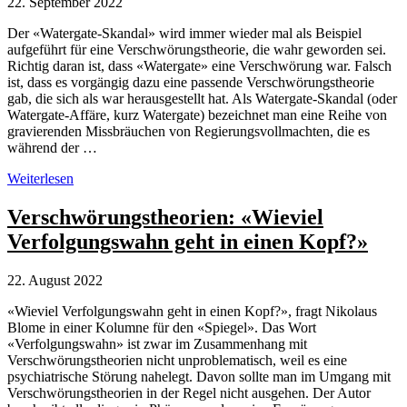
22. September 2022
Der «Watergate-Skandal» wird immer wieder mal als Beispiel
aufgeführt für eine Verschwörungstheorie, die wahr geworden sei.
Richtig daran ist, dass «Watergate» eine Verschwörung war. Falsch
ist, dass es vorgängig dazu eine passende Verschwörungstheorie
gab, die sich als war herausgestellt hat. Als Watergate-Skandal (oder
Watergate-Affäre, kurz Watergate) bezeichnet man eine Reihe von
gravierenden Missbräuchen von Regierungsvollmachten, die es
während der …
Watergate
Weiterlesen
als
Beispiel
Verschwörungstheorien: «Wieviel
für
Verfolgungswahn geht in einen Kopf?»
eine
wahrgewordene
Verschwörungstheorie?
22. August 2022
«Wieviel Verfolgungswahn geht in einen Kopf?», fragt Nikolaus
Blome in einer Kolumne für den «Spiegel». Das Wort
«Verfolgungswahn» ist zwar im Zusammenhang mit
Verschwörungstheorien nicht unproblematisch, weil es eine
psychiatrische Störung nahelegt. Davon sollte man im Umgang mit
Verschwörungstheorien in der Regel nicht ausgehen. Der Autor