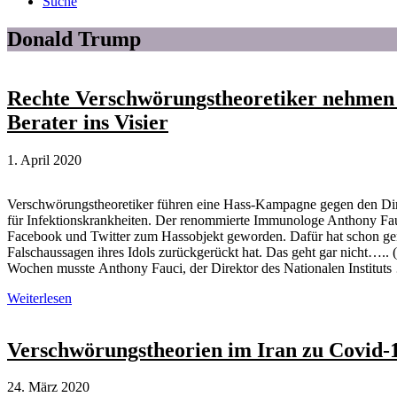
Suche
Donald Trump
Rechte Verschwörungstheoretiker nehme
Berater ins Visier
1. April 2020
Verschwörungstheoretiker führen eine Hass-Kampagne gegen den Direk
für Infektionskrankheiten. Der renommierte Immunologe Anthony Fauci
Facebook und Twitter zum Hassobjekt geworden. Dafür hat schon gen
Falschaussagen ihres Idols zurückgerückt hat. Das geht gar nicht….. 
Wochen musste Anthony Fauci, der Direktor des Nationalen Institut
Rechte
Weiterlesen
Verschwörungstheoretiker
nehmen
Trumps
Verschwörungstheorien im Iran zu Covid-
Corona-
Berater
24. März 2020
ins