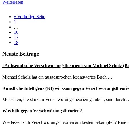
Trump
Weiterlesen
und
die
aufrufen
« Vorherige Seite
Corona-
Seite
1
Infektion:
Weggelassene
…
Wie
Zwischenseiten
Seite
16
Verschwörungstheorien
Seite
17
an
Seite
18
der
Realität
Seitenspalte
Neuste Beiträge
scheitern
«Antisemitische Verschwörungstheorien» von Michael Scholz (B
Michael Scholz hat ein ausgesprochen lesenswertes Buch …
Künstliche Intelligenz (KI) wirksam gegen Verschwörungstheori
Menschen, die stark an Verschwörungstheorien glauben, sind durch 
Was hilft gegen Verschwörungstheorien?
Wie lassen sich Verschwörungstheorien am besten bekämpfen? Eine