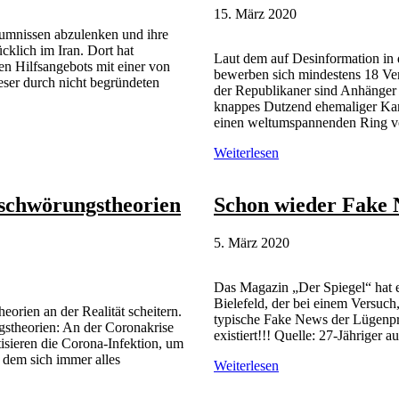
15. März 2020
umnissen abzulenken und ihre
cklich im Iran. Dort hat
Laut dem auf Desinformation in 
n Hilfsangebots mit einer von
bewerben sich mindestens 18 Ve
eser durch nicht begründeten
der Republikaner sind Anhänger 
knappes Dutzend ehemaliger Kan
einen weltumspannenden Ring v
Republikaner
Weiterlesen
wollen
mindestens
18
schwörungstheorien
Schon wieder Fake 
Anhänger
der
5. März 2020
QAnon-
Verschwörungstheorie
in
Das Magazin „Der Spiegel“ hat e
den
Bielefeld, der bei einem Versuch,
orien an der Realität scheitern.
US-
typische Fake News der Lügenpres
stheorien: An der Coronakrise
Kongress
existiert!!! Quelle: 27-Jähriger
isieren die Corona-Infektion, um
senden
 dem sich immer alles
Schon
Weiterlesen
wieder
Fake