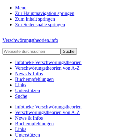
Menu
Zur Hauptnavigation springen
Zum Inhalt springen
Zur Seitenspalte springen
Kopfzeile
Verschwörungstheorien.info
rechts
Beiträge
Webseite
zu
durchsuchen
Merkmalen,
Infotheke Verschwörungstheorien
Funktionen
Verschwörungstheorien von A-Z
und
News & Infos
Risiken
Buchempfehlungen
konspirationistischen
Links
Denkens
Unterstützen
Suche
Infotheke Verschwörungstheorien
Verschwörungstheorien von A-Z
News & Infos
Buchempfehlungen
Links
Unterstützen