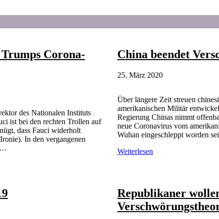
n Trumps Corona-
China beendet Vers
25. März 2020
Über längere Zeit streuen chine
amerikanischen Militär entwicke
tor des Nationalen Instituts
Regierung Chinas nimmt offenba
 ist bei den rechten Trollen auf
neue Coronavirus vom amerikanis
ügt, dass Fauci widerholt
Wuhan eingeschleppt worden sei.
(Ironie). In den vergangenen
s …
China
Weiterlesen
beendet
Verschwörungstheorie
zum
Coronavirus
19
Republikaner wolle
Verschwörungstheor