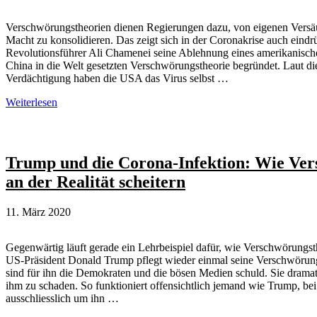
Visier
Verschwörungstheorien dienen Regierungen dazu, von eigenen Versä
Macht zu konsolidieren. Das zeigt sich in der Coronakrise auch eindrü
Revolutionsführer Ali Chamenei seine Ablehnung eines amerikanische
China in die Welt gesetzten Verschwörungstheorie begründet. Laut di
Verdächtigung haben die USA das Virus selbst …
Verschwörungstheorien
Weiterlesen
im
Iran
zu
Covid-
Trump und die Corona-Infektion: Wie Ver
19
an der Realität scheitern
11. März 2020
Gegenwärtig läuft gerade ein Lehrbeispiel dafür, wie Verschwörungsthe
US-Präsident Donald Trump pflegt wieder einmal seine Verschwörung
sind für ihn die Demokraten und die bösen Medien schuld. Sie dramat
ihm zu schaden. So funktioniert offensichtlich jemand wie Trump, bei
ausschliesslich um ihn …