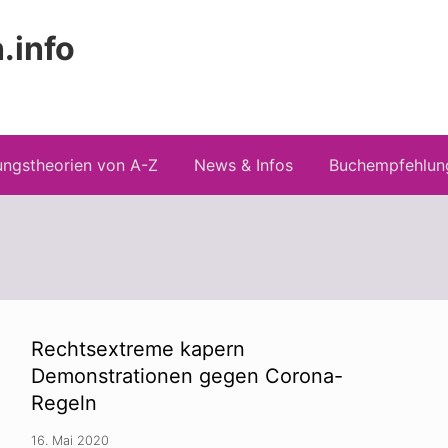
.info
Kopfz
 Risiken konspirationistischen Denkens
recht
ngstheorien von A-Z
News & Infos
Buchempfehlun
Rechtsextreme kapern
Demonstrationen gegen Corona-
Regeln
16. Mai 2020