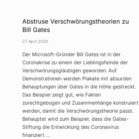
m
s
i
u
t
r
V
d
Abstruse Verschwörungstheorien zu
e
e
r
V
Bill Gates
s
e
c
r
27. April 2020
h
s
w
c
ö
h
Der Microsoft-Gründer Bill Gates ist in der
r
w
Coronakrise zu einem der Lieblingsfeinde der
u
ö
n
r
Verschwörungsgläubigen geworden. Auf
g
u
s
n
Demonstrationen werden Plakate mit absurden
t
g
Behauptungen über Gates in die Höhe gestreckt.
h
s
e
t
Das Beispiel zeigt gut, wie Fakten
o
h
r
zurechtgebogen und Zusammenhänge konstruiert
e
i
o
werden, damit die Verschwörungstheorie passt.
e
r
n
i
Behauptet wird zum Beispiel, dass die Gates-
s
e
Stiftung die Entwicklung des Coronavirus
t
n
e
:
finanziert …
i
D