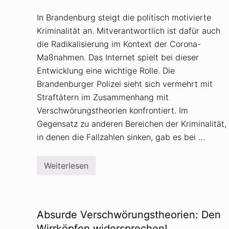
In Brandenburg steigt die politisch motivierte
Kriminalität an. Mitverantwortlich ist dafür auch
die Radikalisierung im Kontext der Corona-
Maßnahmen. Das Internet spielt bei dieser
Entwicklung eine wichtige Rolle. Die
Brandenburger Polizei sieht sich vermehrt mit
Straftätern im Zusammenhang mit
Verschwörungstheorien konfrontiert. Im
Gegensatz zu anderen Bereichen der Kriminalität,
in denen die Fallzahlen sinken, gab es bei …
Weiterlesen
P
o
l
i
t
i
Absurde Verschwörungstheorien: Den
s
c
Wirrköpfen widersprechen!