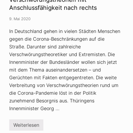
t
Anschlussfähigkeit nach rechts
r
e
m
9. Mai 2020
e
k
In Deutschland gehen in vielen Städten Menschen
a
p
gegen die Corona-Beschränkungen auf die
e
r
Straße. Darunter sind zahlreiche
n
Verschwörungstheoretiker und Extremisten. Die
D
e
Innenminister der Bundesländer wollen sich jetzt
m
o
mit dem Thema auseinandersetzen – und
n
Gerüchten mit Fakten entgegentreten. Die weite
s
t
Verbreitung von Verschwörungstheorien rund um
r
die Corona-Pandemie löst in der Politik
a
t
zunehmend Besorgnis aus. Thüringens
i
o
Innenminister Georg …
n
e
n
Weiterlesen
g
P
e
o