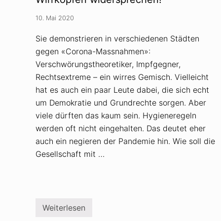
h
e
10. Mai 2020
K
r
i
Sie demonstrieren in verschiedenen Städten
m
gegen «Corona-Massnahmen»:
i
n
Verschwörungstheoretiker, Impfgegner,
a
l
Rechtsextreme – ein wirres Gemisch. Vielleicht
i
hat es auch ein paar Leute dabei, die sich echt
t
ä
um Demokratie und Grundrechte sorgen. Aber
t
viele dürften das kaum sein. Hygieneregeln
i
n
werden oft nicht eingehalten. Das deutet eher
Z
u
auch ein negieren der Pandemie hin. Wie soll die
s
Gesellschaft mit …
a
m
m
e
n
h
a
Weiterlesen
n
A
g
b