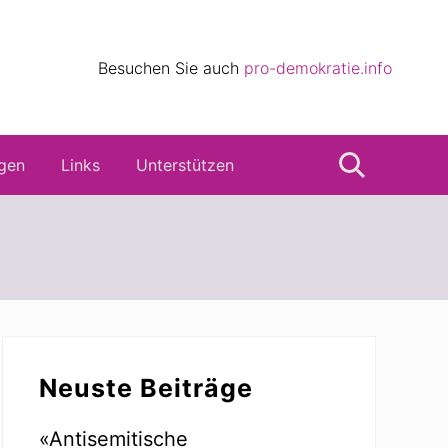
eile
Besuchen Sie auch
pro-demokratie.info
s
gen
Links
Unterstützen
Suche
Seitenspalte
Neuste Beiträge
«Antisemitische