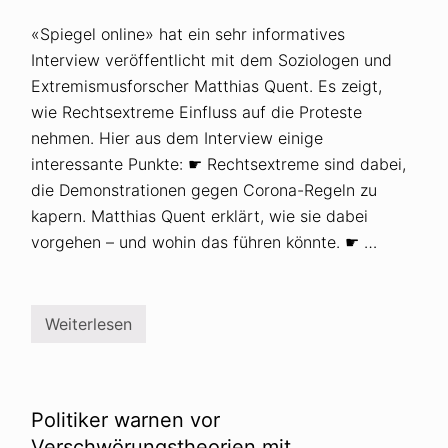
«Spiegel online» hat ein sehr informatives
Interview veröffentlicht mit dem Soziologen und
Extremismusforscher Matthias Quent. Es zeigt,
wie Rechtsextreme Einfluss auf die Proteste
nehmen. Hier aus dem Interview einige
interessante Punkte: ☛ Rechtsextreme sind dabei,
die Demonstrationen gegen Corona-Regeln zu
kapern. Matthias Quent erklärt, wie sie dabei
vorgehen – und wohin das führen könnte. ☛ …
Weiterlesen
R
e
c
h
t
s
Politiker warnen vor
e
x
Verschwörungstheorien mit