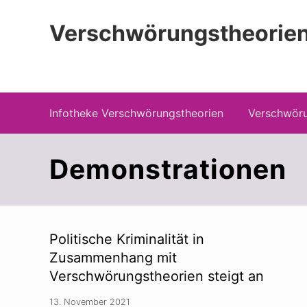
Zur
Zum
Zur
Hauptnavigation
Inhalt
Seitenspalte
Verschwörungstheorien
springen
springen
springen
Beiträge zu Merkmalen, Funktionen und
Infotheke Verschwörungstheorien
Verschwöru
Demonstrationen
Politische Kriminalität in
Zusammenhang mit
Verschwörungstheorien steigt an
13. November 2021