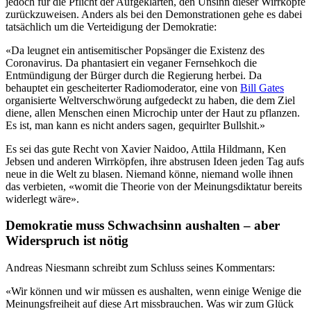
jedoch für die Pflicht der Aufgeklärten, den Unsinn dieser Wirrköpfe
zurückzuweisen. Anders als bei den Demonstrationen gehe es dabei
tatsächlich um die Verteidigung der Demokratie:
«Da leugnet ein antisemitischer Popsänger die Existenz des
Coronavirus. Da phantasiert ein veganer Fernsehkoch die
Entmündigung der Bürger durch die Regierung herbei. Da
behauptet ein gescheiterter Radiomoderator, eine von
Bill Gates
organisierte Weltverschwörung aufgedeckt zu haben, die dem Ziel
diene, allen Menschen einen Microchip unter der Haut zu pflanzen.
Es ist, man kann es nicht anders sagen, gequirlter Bullshit.»
Es sei das gute Recht von Xavier Naidoo, Attila Hildmann, Ken
Jebsen und anderen Wirrköpfen, ihre abstrusen Ideen jeden Tag aufs
neue in die Welt zu blasen. Niemand könne, niemand wolle ihnen
das verbieten, «womit die Theorie von der Meinungsdiktatur bereits
widerlegt wäre».
Demokratie muss Schwachsinn aushalten – aber
Widerspruch ist nötig
Andreas Niesmann schreibt zum Schluss seines Kommentars:
«Wir können und wir müssen es aushalten, wenn einige Wenige die
Meinungsfreiheit auf diese Art missbrauchen. Was wir zum Glück