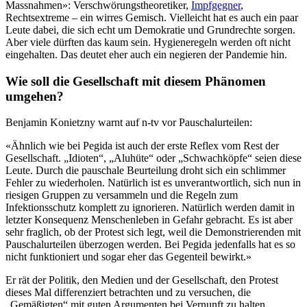
Massnahmen»: Verschwörungstheoretiker,
Impfgegner
,
Rechtsextreme – ein wirres Gemisch. Vielleicht hat es auch ein paar
Leute dabei, die sich echt um Demokratie und Grundrechte sorgen.
Aber viele dürften das kaum sein. Hygieneregeln werden oft nicht
eingehalten. Das deutet eher auch ein negieren der Pandemie hin.
Wie soll die Gesellschaft mit diesem Phänomen
umgehen?
Benjamin Konietzny warnt auf n-tv vor Pauschalurteilen:
«Ähnlich wie bei Pegida ist auch der erste Reflex vom Rest der
Gesellschaft. „Idioten“, „Aluhüte“ oder „Schwachköpfe“ seien diese
Leute. Durch die pauschale Beurteilung droht sich ein schlimmer
Fehler zu wiederholen. Natürlich ist es unverantwortlich, sich nun in
riesigen Gruppen zu versammeln und die Regeln zum
Infektionsschutz komplett zu ignorieren. Natürlich werden damit in
letzter Konsequenz Menschenleben in Gefahr gebracht. Es ist aber
sehr fraglich, ob der Protest sich legt, weil die Demonstrierenden mit
Pauschalurteilen überzogen werden. Bei Pegida jedenfalls hat es so
nicht funktioniert und sogar eher das Gegenteil bewirkt.»
Er rät der Politik, den Medien und der Gesellschaft, den Protest
dieses Mal differenziert betrachten und zu versuchen, die
„Gemäßigten“ mit guten Argumenten bei Vernunft zu halten.