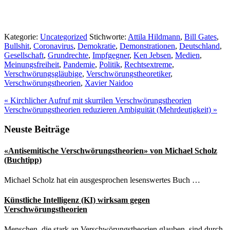
Kategorie:
Uncategorized
Stichworte:
Attila Hildmann
,
Bill Gates
,
Bullshit
,
Coronavirus
,
Demokratie
,
Demonstrationen
,
Deutschland
,
Gesellschaft
,
Grundrechte
,
Impfgegner
,
Ken Jebsen
,
Medien
,
Meinungsfreiheit
,
Pandemie
,
Politik
,
Rechtsextreme
,
Verschwörungsgläubige
,
Verschwörungstheoretiker
,
Verschwörungstheorien
,
Xavier Naidoo
Vorheriger
«
Kirchlicher Aufruf mit skurrilen Verschwörungstheorien
Beitrag:
Nächster
Verschwörungstheorien reduzieren Ambiguität (Mehrdeutigkeit)
»
Beitrag:
Seitenspalte
Neuste Beiträge
«Antisemitische Verschwörungstheorien» von Michael Scholz
(Buchtipp)
Michael Scholz hat ein ausgesprochen lesenswertes Buch …
Künstliche Intelligenz (KI) wirksam gegen
Verschwörungstheorien
Menschen, die stark an Verschwörungstheorien glauben, sind durch