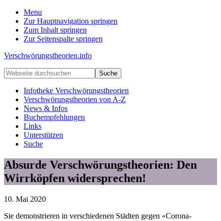
Menu
Zur Hauptnavigation springen
Zum Inhalt springen
Zur Seitenspalte springen
Verschwörungstheorien.info
Beiträge
Webseite
zu
durchsuchen
Merkmalen,
Infotheke Verschwörungstheorien
Funktionen
Verschwörungstheorien von A-Z
und
News & Infos
Risiken
Buchempfehlungen
konspirationistischen
Links
Denkens
Unterstützen
Suche
Absurde Verschwörungstheorien: Den
Wirrköpfen widersprechen!
10. Mai 2020
Sie demonstrieren in verschiedenen Städten gegen «Corona-