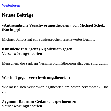
Xavier
Weiterlesen
Naidoo
„Bestärkt
Seitenspalte
Neuste Beiträge
Menschen
in
«Antisemitische Verschwörungstheorien» von Michael Scholz
ihrem
(Buchtipp)
Hass“
Michael Scholz hat ein ausgesprochen lesenswertes Buch …
Künstliche Intelligenz (KI) wirksam gegen
Verschwörungstheorien
Menschen, die stark an Verschwörungstheorien glauben, sind durch
…
Was hilft gegen Verschwörungstheorien?
Wie lassen sich Verschwörungstheorien am besten bekämpfen? Eine
…
Zygmunt Bauman: Gedankenexperiment zu
Verschwörungstheorien