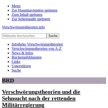
Menu
Zur Hauptnavigation springen
Zum Inhalt springen
Zur Seitenspalte springen
Verschwörungstheorien.info
Beiträge
Webseite
zu
durchsuchen
Merkmalen,
Infotheke Verschwörungstheorien
Funktionen
Verschwörungstheorien von A-Z
und
News & Infos
Risiken
Buchempfehlungen
konspirationistischen
Links
Denkens
Unterstützen
Suche
BRD
Verschwörungstheorien und die
Sehnsucht nach der rettenden
Militärregierung