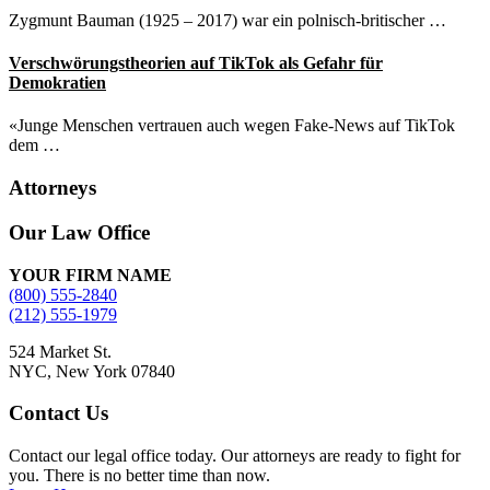
Zygmunt Bauman (1925 – 2017) war ein polnisch-britischer …
Verschwörungstheorien auf TikTok als Gefahr für
Demokratien
«Junge Menschen vertrauen auch wegen Fake-News auf TikTok
dem …
Attorneys
Site
Our Law Office
Footer
YOUR FIRM NAME
(800) 555-2840
(212) 555-1979
524 Market St.
NYC, New York 07840
Contact Us
Contact our legal office today. Our attorneys are ready to fight for
you. There is no better time than now.