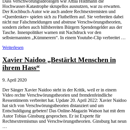
Dass Verschwörungsideologen wie Attila Hildmann die
Hochwasser-Katastrophe skrupellos ausnutzen, war zu erwarten.
Der Kochbuch-Autor wie auch andere Rechtsextremisten und
«Querdenker» spielen sich zu Fluthelfern auf. Sie verbreiten dabei
nicht nur Falschmeldungen und abstruse Verschwörungstheorien,
sondern ziehen auch hilfsbereiten Bürgern Spendengelder aus der
Tasche. Innenpolitiker warnen mit Nachdruck vor den
selbsternannten „Kümmerern“. In einem Youtube-Clip verbreitet …
Attila
Weiterlesen
Hildmann
mit
Xavier Naidoo „Bestärkt Menschen in
Hochwasser-
ihrem Hass“
Verschwörungstheorie
9. April 2020
Der Sänger Xavier Naidoo steht in der Kritik, weil er in einem
Video rechte Verschwörungstheorien und fremdenfeindliche
Ressentiments verbreitet hat. Update 20. April 2022: Xavier Naidoo
hat sich von Verschwörungstheorien distanziert und um
Entschuldigung gebeten! Das Online-Magazin Watson hat mit dem
Autor Tobias Ginsburg gesprochen. Er ist Experte für
Rechtsextremismus und Verschwörungstheorien. Ginsburg hat neun
…