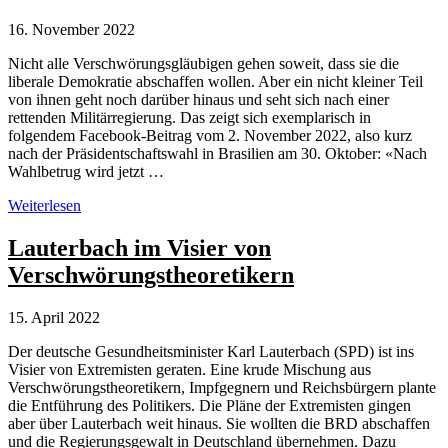
16. November 2022
Nicht alle Verschwörungsgläubigen gehen soweit, dass sie die
liberale Demokratie abschaffen wollen. Aber ein nicht kleiner Teil
von ihnen geht noch darüber hinaus und seht sich nach einer
rettenden Militärregierung. Das zeigt sich exemplarisch in
folgendem Facebook-Beitrag vom 2. November 2022, also kurz
nach der Präsidentschaftswahl in Brasilien am 30. Oktober: «Nach
Wahlbetrug wird jetzt …
Verschwörungstheorien
Weiterlesen
und
die
Lauterbach im Visier von
Sehnsucht
Verschwörungstheoretikern
nach
der
rettenden
15. April 2022
Militärregierung
Der deutsche Gesundheitsminister Karl Lauterbach (SPD) ist ins
Visier von Extremisten geraten. Eine krude Mischung aus
Verschwörungstheoretikern, Impfgegnern und Reichsbürgern plante
die Entführung des Politikers. Die Pläne der Extremisten gingen
aber über Lauterbach weit hinaus. Sie wollten die BRD abschaffen
und die Regierungsgewalt in Deutschland übernehmen. Dazu