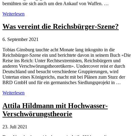
bemühten sie sich auch um den Ankauf von Waffen. …
Lauterbach
Weiterlesen
im
Visier
Was vereint die Reichsbürger-Szene?
von
Verschwörungstheoretikern
6. September 2021
Tobias Ginsburg tauchte acht Monate lang inkognito in die
Reichsbürger-Szene ein und berichtete davon in seinem Buch «Die
Reise ins Reich: Unter Rechtsextremisten, Reichsbürgern und
anderen Verschwörungstheoretikern». Undercover reist er durch
Deutschland und besucht verschiedene Gruppierungen, wird
Untertan eines Königreichs, macht mit bei Plänen zum Sturz der
BRD GmbH und für ein germanisches Siedlungsprojekt in …
Was
Weiterlesen
vereint
die
Attila Hildmann mit Hochwasser-
Reichsbürger-
Verschwörungstheorie
Szene?
23. Juli 2021