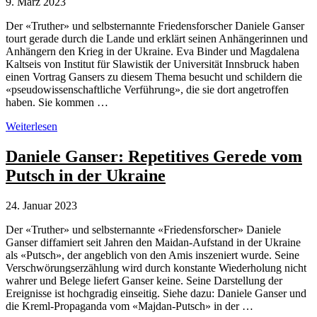
9. März 2023
Der «Truther» und selbsternannte Friedensforscher Daniele Ganser
tourt gerade durch die Lande und erklärt seinen Anhängerinnen und
Anhängern den Krieg in der Ukraine. Eva Binder und Magdalena
Kaltseis von Institut für Slawistik der Universität Innsbruck haben
einen Vortrag Gansers zu diesem Thema besucht und schildern die
«pseudowissenschaftliche Verführung», die sie dort angetroffen
haben. Sie kommen …
Daniele
Weiterlesen
Ganser
als
Daniele Ganser: Repetitives Gerede vom
Experte
Putsch in der Ukraine
für
pseudowissenschaftliche
Verführung
24. Januar 2023
Der «Truther» und selbsternannte «Friedensforscher» Daniele
Ganser diffamiert seit Jahren den Maidan-Aufstand in der Ukraine
als «Putsch», der angeblich von den Amis inszeniert wurde. Seine
Verschwörungserzählung wird durch konstante Wiederholung nicht
wahrer und Belege liefert Ganser keine. Seine Darstellung der
Ereignisse ist hochgradig einseitig. Siehe dazu: Daniele Ganser und
die Kreml-Propaganda vom «Majdan-Putsch» in der …