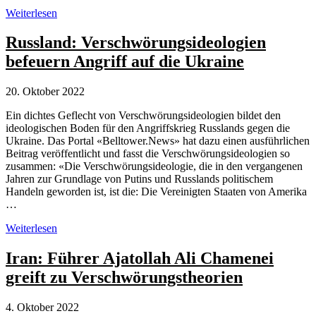
Daniele
Weiterlesen
Ganser:
Repetitives
Russland: Verschwörungsideologien
Gerede
befeuern Angriff auf die Ukraine
vom
Putsch
in
20. Oktober 2022
der
Ukraine
Ein dichtes Geflecht von Verschwörungsideologien bildet den
ideologischen Boden für den Angriffskrieg Russlands gegen die
Ukraine. Das Portal «Belltower.News» hat dazu einen ausführlichen
Beitrag veröffentlicht und fasst die Verschwörungsideologien so
zusammen: «Die Verschwörungsideologie, die in den vergangenen
Jahren zur Grundlage von Putins und Russlands politischem
Handeln geworden ist, ist die: Die Vereinigten Staaten von Amerika
…
Russland:
Weiterlesen
Verschwörungsideologien
befeuern
Iran: Führer Ajatollah Ali Chamenei
Angriff
greift zu Verschwörungstheorien
auf
die
Ukraine
4. Oktober 2022