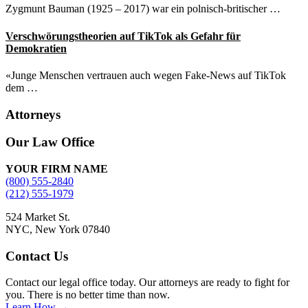
Zygmunt Bauman (1925 – 2017) war ein polnisch-britischer …
Verschwörungstheorien auf TikTok als Gefahr für
Demokratien
«Junge Menschen vertrauen auch wegen Fake-News auf TikTok
dem …
Attorneys
Site
Our Law Office
Footer
YOUR FIRM NAME
(800) 555-2840
(212) 555-1979
524 Market St.
NYC, New York 07840
Contact Us
Contact our legal office today. Our attorneys are ready to fight for
you. There is no better time than now.
Learn How →