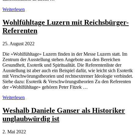
Reichsbürger-
Weiterlesen
Unsinn:
Daniele
Wohlfühltage Luzern mit Reichsbürger-
Gansers
Referenten
Behauptung,
Deutschland
sei
25. August 2022
ein
besetztes
Die «Wohlfühltage» Luzern finden in der Messe Luzern statt. Im
Land
Zentrum der Ausstellung stehen Angebote aus den Bereichen
Gesundheit, Esoterik und Spiritualität. Die Referentenliste der
Ausstellung ist aber auch ein Beispiel dafür, wie leicht sich Esoterik
mit Verschwörungstheorien und rechtsextremer Ideologie verbindet.
Siehe dazu: Esoterik & Verschwörungstheorien Zu den Referenten
der «Wohlfühltage» gehören Peter Fitzek …
Wohlfühltage
Weiterlesen
Luzern
mit
Weshalb Daniele Ganser als Historiker
Reichsbürger-
unglaubwürdig ist
Referenten
2. Mai 2022