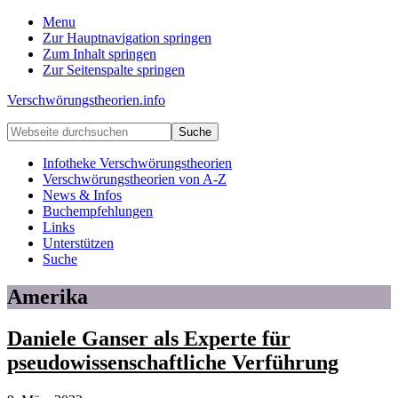
Menu
Zur Hauptnavigation springen
Zum Inhalt springen
Zur Seitenspalte springen
Verschwörungstheorien.info
Beiträge
Webseite
zu
durchsuchen
Merkmalen,
Infotheke Verschwörungstheorien
Funktionen
Verschwörungstheorien von A-Z
und
News & Infos
Risiken
Buchempfehlungen
konspirationistischen
Links
Denkens
Unterstützen
Suche
Amerika
Daniele Ganser als Experte für
pseudowissenschaftliche Verführung