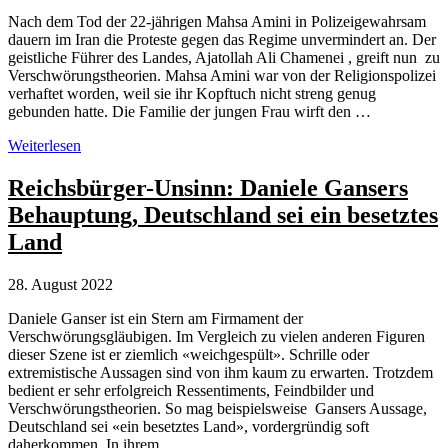
Nach dem Tod der 22-jährigen Mahsa Amini in Polizeigewahrsam
dauern im Iran die Proteste gegen das Regime unvermindert an. Der
geistliche Führer des Landes, Ajatollah Ali Chamenei , greift nun zu
Verschwörungstheorien. Mahsa Amini war von der Religionspolizei
verhaftet worden, weil sie ihr Kopftuch nicht streng genug
gebunden hatte. Die Familie der jungen Frau wirft den …
Iran:
Weiterlesen
Führer
Ajatollah
Reichsbürger-Unsinn: Daniele Gansers
Ali
Behauptung, Deutschland sei ein besetztes
Chamenei
greift
Land
zu
Verschwörungstheorien
28. August 2022
Daniele Ganser ist ein Stern am Firmament der
Verschwörungsgläubigen. Im Vergleich zu vielen anderen Figuren
dieser Szene ist er ziemlich «weichgespült». Schrille oder
extremistische Aussagen sind von ihm kaum zu erwarten. Trotzdem
bedient er sehr erfolgreich Ressentiments, Feindbilder und
Verschwörungstheorien. So mag beispielsweise Gansers Aussage,
Deutschland sei «ein besetztes Land», vordergründig soft
daherkommen. In ihrem …