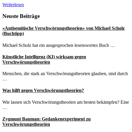
Verschwörungstheorien
Weiterlesen
im
Iran
Seitenspalte
Neuste Beiträge
zu
Covid-
«Antisemitische Verschwörungstheorien» von Michael Scholz
19
(Buchtipp)
Michael Scholz hat ein ausgesprochen lesenswertes Buch …
Künstliche Intelligenz (KI) wirksam gegen
Verschwörungstheorien
Menschen, die stark an Verschwörungstheorien glauben, sind durch
…
Was hilft gegen Verschwörungstheorien?
Wie lassen sich Verschwörungstheorien am besten bekämpfen? Eine
…
Zygmunt Bauman: Gedankenexperiment zu
Verschwörungstheorien