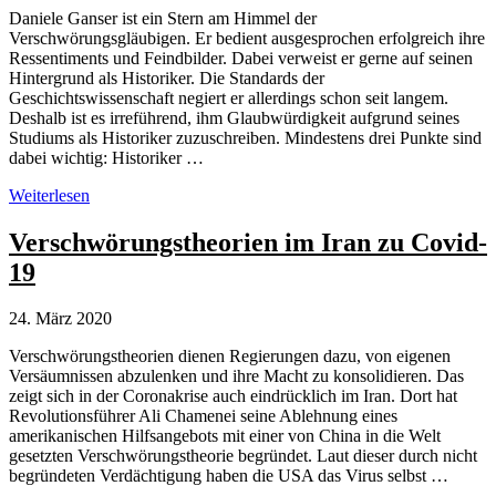
Daniele Ganser ist ein Stern am Himmel der
Verschwörungsgläubigen. Er bedient ausgesprochen erfolgreich ihre
Ressentiments und Feindbilder. Dabei verweist er gerne auf seinen
Hintergrund als Historiker. Die Standards der
Geschichtswissenschaft negiert er allerdings schon seit langem.
Deshalb ist es irreführend, ihm Glaubwürdigkeit aufgrund seines
Studiums als Historiker zuzuschreiben. Mindestens drei Punkte sind
dabei wichtig: Historiker …
Weshalb
Weiterlesen
Daniele
Ganser
Verschwörungstheorien im Iran zu Covid-
als
19
Historiker
unglaubwürdig
ist
24. März 2020
Verschwörungstheorien dienen Regierungen dazu, von eigenen
Versäumnissen abzulenken und ihre Macht zu konsolidieren. Das
zeigt sich in der Coronakrise auch eindrücklich im Iran. Dort hat
Revolutionsführer Ali Chamenei seine Ablehnung eines
amerikanischen Hilfsangebots mit einer von China in die Welt
gesetzten Verschwörungstheorie begründet. Laut dieser durch nicht
begründeten Verdächtigung haben die USA das Virus selbst …