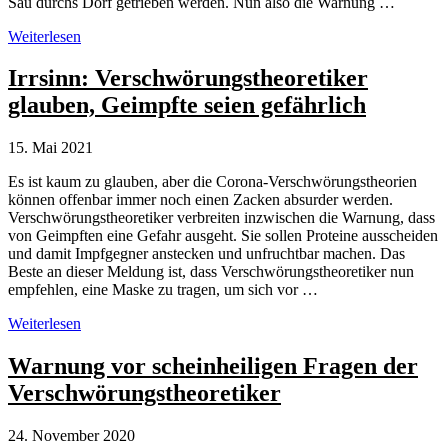
Sau durchs Dorf getrieben werden. Nun also die Warnung …
Verschwörungstheorien
Weiterlesen
neuer
Streich:
Irrsinn: Verschwörungstheoretiker
Warnung
glauben, Geimpfte seien gefährlich
vor
Internet-
Abschaltung
15. Mai 2021
Es ist kaum zu glauben, aber die Corona-Verschwörungstheorien
können offenbar immer noch einen Zacken absurder werden.
Verschwörungstheoretiker verbreiten inzwischen die Warnung, dass
von Geimpften eine Gefahr ausgeht. Sie sollen Proteine ausscheiden
und damit Impfgegner anstecken und unfruchtbar machen. Das
Beste an dieser Meldung ist, dass Verschwörungstheoretiker nun
empfehlen, eine Maske zu tragen, um sich vor …
Irrsinn:
Weiterlesen
Verschwörungstheoretiker
glauben,
Warnung vor scheinheiligen Fragen der
Geimpfte
Verschwörungstheoretiker
seien
gefährlich
24. November 2020