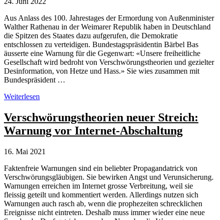
24. Juni 2022
Aus Anlass des 100. Jahrestages der Ermordung von Außenminister
Walther Rathenau in der Weimarer Republik haben in Deutschland
die Spitzen des Staates dazu aufgerufen, die Demokratie
entschlossen zu verteidigen. Bundestagspräsidentin Bärbel Bas
äusserte eine Warnung für die Gegenwart: «Unsere freiheitliche
Gesellschaft wird bedroht von Verschwörungstheorien und gezielter
Desinformation, von Hetze und Hass.» Sie wies zusammen mit
Bundespräsident …
Warnung
Weiterlesen
vor
Verschwörungstheorien
Verschwörungstheorien neuer Streich:
und
Warnung vor Internet-Abschaltung
Desinformation
16. Mai 2021
Faktenfreie Warnungen sind ein beliebter Propagandatrick von
Verschwörungsgläubigen. Sie bewirken Angst und Verunsicherung.
Warnungen erreichen im Internet grosse Verbreitung, weil sie
fleissig geteilt und kommentiert werden. Allerdings nutzen sich
Warnungen auch rasch ab, wenn die prophezeiten schrecklichen
Ereignisse nicht eintreten. Deshalb muss immer wieder eine neue