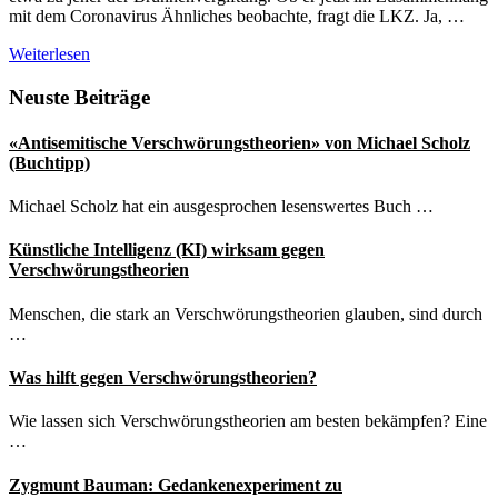
mit dem Coronavirus Ähnliches beobachte, fragt die LKZ. Ja, …
Covid-
Weiterlesen
19:
Die
Seitenspalte
Neuste Beiträge
verschiedenen
Verschwörungsmythen
«Antisemitische Verschwörungstheorien» von Michael Scholz
fliessen
(Buchtipp)
im
Netz
Michael Scholz hat ein ausgesprochen lesenswertes Buch …
zusammen
Künstliche Intelligenz (KI) wirksam gegen
Verschwörungstheorien
Menschen, die stark an Verschwörungstheorien glauben, sind durch
…
Was hilft gegen Verschwörungstheorien?
Wie lassen sich Verschwörungstheorien am besten bekämpfen? Eine
…
Zygmunt Bauman: Gedankenexperiment zu