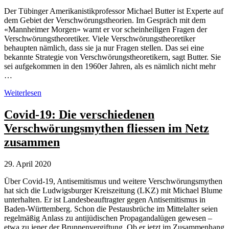
Der Tübinger Amerikanistikprofessor Michael Butter ist Experte auf
dem Gebiet der Verschwörungstheorien. Im Gespräch mit dem
«Mannheimer Morgen» warnt er vor scheinheiligen Fragen der
Verschwörungstheoretiker. Viele Verschwörungstheoretiker
behaupten nämlich, dass sie ja nur Fragen stellen. Das sei eine
bekannte Strategie von Verschwörungstheoretikern, sagt Butter. Sie
sei aufgekommen in den 1960er Jahren, als es nämlich nicht mehr
…
Warnung
Weiterlesen
vor
scheinheiligen
Covid-19: Die verschiedenen
Fragen
Verschwörungsmythen fliessen im Netz
der
Verschwörungstheoretiker
zusammen
29. April 2020
Über Covid-19, Antisemitismus und weitere Verschwörungsmythen
hat sich die Ludwigsburger Kreiszeitung (LKZ) mit Michael Blume
unterhalten. Er ist Landesbeauftragter gegen Antisemitismus in
Baden-Württemberg. Schon die Pestausbrüche im Mittelalter seien
regelmäßig Anlass zu antijüdischen Propagandalügen gewesen –
etwa zu jener der Brunnenvergiftung. Ob er jetzt im Zusammenhang