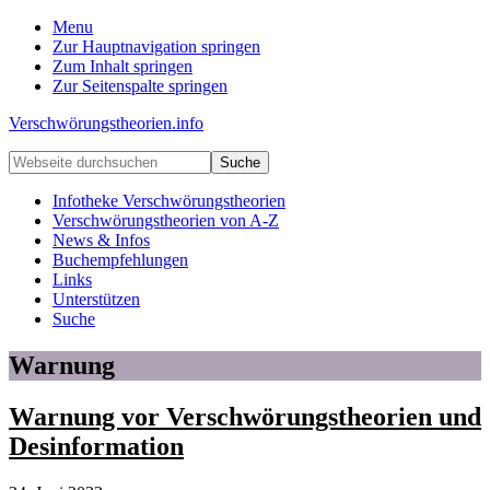
Menu
Zur Hauptnavigation springen
Zum Inhalt springen
Zur Seitenspalte springen
Verschwörungstheorien.info
Beiträge
Webseite
zu
durchsuchen
Merkmalen,
Infotheke Verschwörungstheorien
Funktionen
Verschwörungstheorien von A-Z
und
News & Infos
Risiken
Buchempfehlungen
konspirationistischen
Links
Denkens
Unterstützen
Suche
Warnung
Warnung vor Verschwörungstheorien und
Desinformation