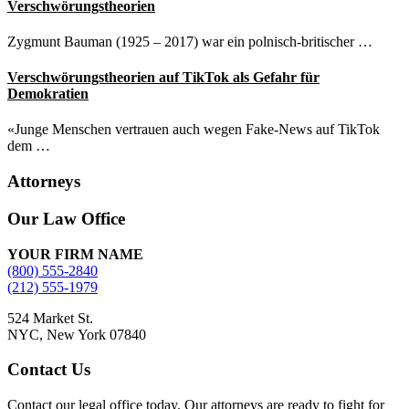
Verschwörungstheorien
Zygmunt Bauman (1925 – 2017) war ein polnisch-britischer …
Verschwörungstheorien auf TikTok als Gefahr für
Demokratien
«Junge Menschen vertrauen auch wegen Fake-News auf TikTok
dem …
Attorneys
Site
Our Law Office
Footer
YOUR FIRM NAME
(800) 555-2840
(212) 555-1979
524 Market St.
NYC, New York 07840
Contact Us
Contact our legal office today. Our attorneys are ready to fight for